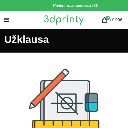
Minimali užsakymo suma 38€
0
/
0.00
€
Užklausa