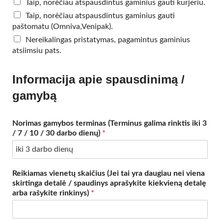
Taip, norėčiau atspausdintus gaminius gauti kurjeriu.
Taip, norėčiau atspausdintus gaminius gauti
paštomatu (Omniva,Venipak).
Nereikalingas pristatymas, pagamintus gaminius
atsiimsiu pats.
Informacija apie spausdinimą /
gamybą
Norimas gamybos terminas (Terminus galima rinktis iki 3
/ 7 / 10 / 30 darbo dienų)
*
Reikiamas vienetų skaičius (Jei tai yra daugiau nei viena
skirtinga detalė / spaudinys aprašykite kiekvieną detalę
arba rašykite rinkinys)
*