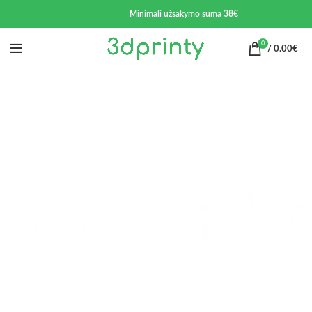
Minimali užsakymo suma 38€
0
/
0.00
€
Jūsų 3d spaudos gamybos partneris