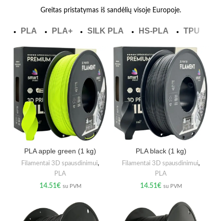
Greitas pristatymas iš sandėlių visoje Europoje.
PLA
PLA+
SILK PLA
HS-PLA
TPU
P
PLA apple green (1 kg)
PLA black (1 kg)
Filamentai 3D spausdinimui
,
Filamentai 3D spausdinimui
,
PLA
PLA
14.51
€
14.51
€
su PVM
su PVM