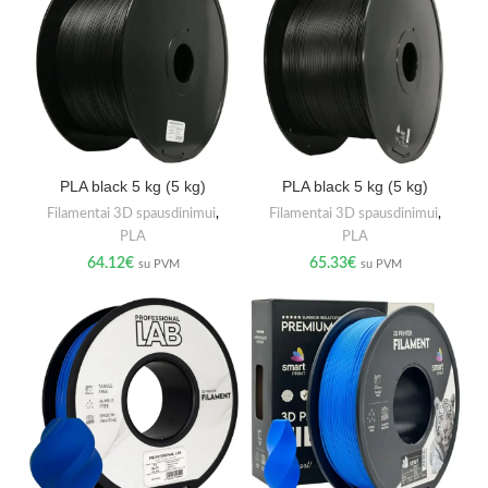
PLA black 5 kg (5 kg)
PLA black 5 kg (5 kg)
Filamentai 3D spausdinimui
,
Filamentai 3D spausdinimui
,
PLA
PLA
64.12
€
65.33
€
su PVM
su PVM