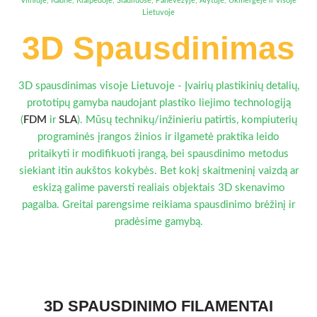
Vilniuje, Kaune, Klaipėdoje, Šiauliuose, Panevėžyje, Alytuje, Ukmergėje ir visoje
Lietuvoje
3D Spausdinimas
3D spausdinimas visoje Lietuvoje - Įvairių plastikinių detalių,
prototipų gamyba naudojant plastiko liejimo technologiją
(
FDM
ir
SLA
). Mūsų technikų/inžinieriu patirtis, kompiuterių
programinės įrangos žinios ir ilgametė praktika leido
pritaikyti ir modifikuoti įrangą, bei spausdinimo metodus
siekiant itin aukštos kokybės. Bet kokį skaitmeninį vaizdą ar
eskizą galime paversti realiais objektais 3D skenavimo
pagalba. Greitai parengsime reikiama spausdinimo brėžinį ir
pradėsime gamybą.
3D SPAUSDINIMO FILAMENTAI