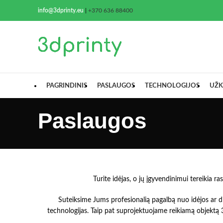
info@3dprinty.eu
|
+370 636 88400
PAGRINDINIS
PASLAUGOS
TECHNOLOGIJOS
UŽK
Paslaugos
Turite idėjas, o jų įgyvendinimui tereiki
Suteiksime Jums profesionalią pagalbą nuo idėjos ar 
technologijas. Taip pat suprojektuojame reikiamą objektą 3