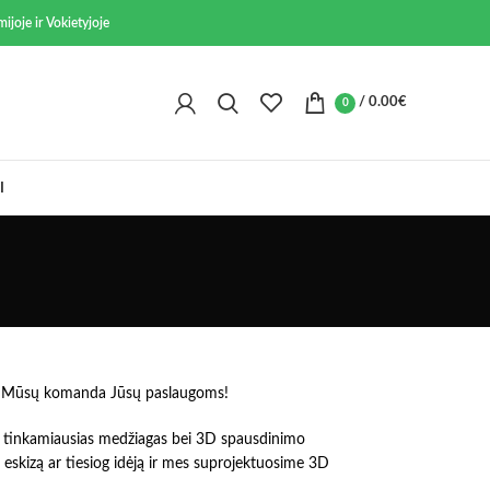
ijoje ir Vokietyjoje
/
0.00
€
0
I
omet Mūsų komanda Jūsų paslaugoms!
ui tinkamiausias medžiagas bei 3D spausdinimo
, eskizą ar tiesiog idėją ir mes suprojektuosime 3D