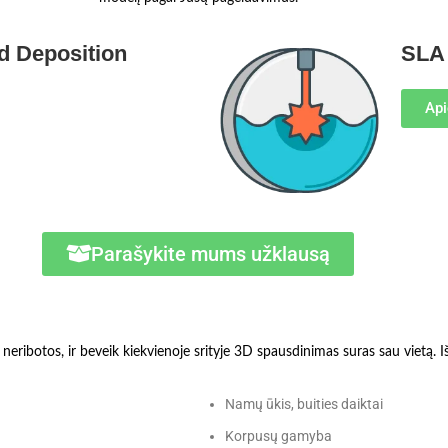
d Deposition
SLA 
Api
Parašykite mums užklausą
ribotos, ir beveik kiekvienoje srityje 3D spausdinimas suras sau vietą. Iš
Namų ūkis, buities daiktai
Korpusų gamyba