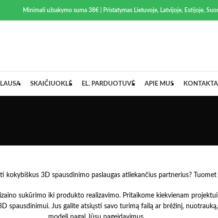
Minimali užsakymo suma 38€ | Pristatymas Lietuvoje, Latvijoje, Estijoje, Suom
LAUSA
SKAIČIUOKLĖ
EL. PARDUOTUVĖ
APIE MUS
KONTAKTA
a rasti kokybiškus 3D spausdinimo paslaugas atliekančius partnerius? Tu
dizaino sukūrimo iki produkto realizavimo. Pritaikome kiekvienam projekt
D spausdinimui. Jus galite atsiųsti savo turimą failą ar brėžinį, nuotrauką
modelį pagal Jūsų pageidavimus.