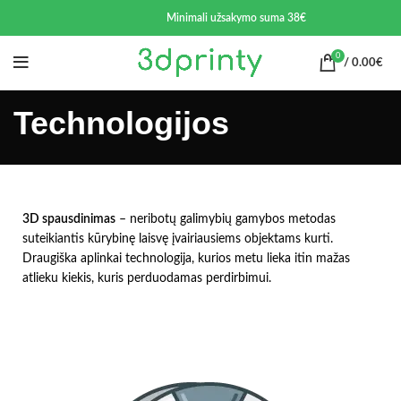
Minimali užsakymo suma 38€
0
/
0.00
€
Technologijos
3D spausdinimas
– neribotų galimybių gamybos metodas
suteikiantis kūrybinę laisvę įvairiausiems objektams kurti.
Draugiška aplinkai technologija, kurios metu lieka itin mažas
atlieku kiekis, kuris perduodamas perdirbimui.