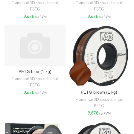
Filamentai 3D spausdinimui
,
Filamentai 3D spausdinimui
,
PETG
PETG
9.67
€
9.67
€
su PVM
su PVM
PETG blue (1 kg)
Filamentai 3D spausdinimui
,
PETG
PETG brown (1 kg)
9.67
€
su PVM
Filamentai 3D spausdinimui
,
PETG
9.67
€
su PVM