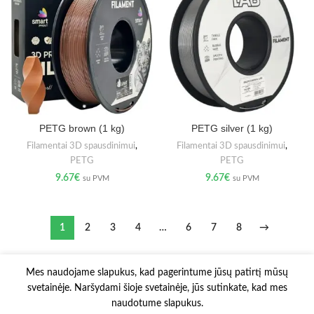
PETG brown (1 kg)
PETG silver (1 kg)
Filamentai 3D spausdinimui
,
Filamentai 3D spausdinimui
,
PETG
PETG
9.67
€
9.67
€
su PVM
su PVM
1
2
3
4
…
6
7
8
→
Mes naudojame slapukus, kad pagerintume jūsų patirtį mūsų
svetainėje. Naršydami šioje svetainėje, jūs sutinkate, kad mes
naudotume slapukus.