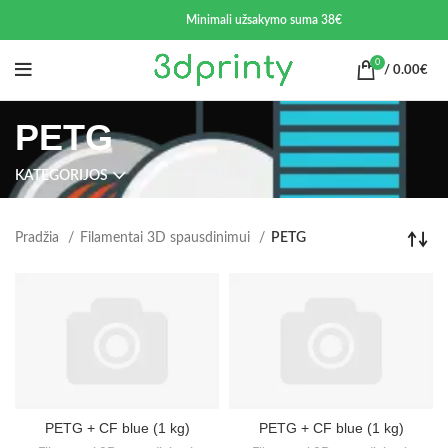
Minimali užsakymo suma 38€
0
/
0.00
€
PETG
KATEGORIJOS
Pradžia
Filamentai 3D spausdinimui
PETG
PETG + CF blue (1 kg)
PETG + CF blue (1 kg)