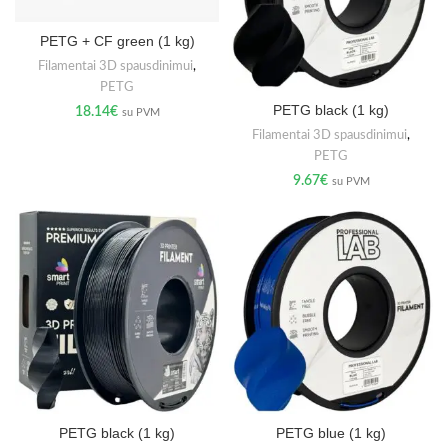
PETG + CF green (1 kg)
Filamentai 3D spausdinimui
,
PETG
PETG black (1 kg)
18.14
€
su PVM
Filamentai 3D spausdinimui
,
PETG
9.67
€
su PVM
PETG black (1 kg)
PETG blue (1 kg)