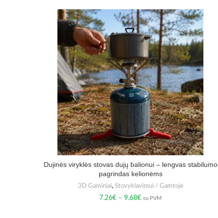
Dujinės viryklės stovas dujų balionui – lengvas stabilumo
pagrindas kelionėms
3D Gaminiai
,
Stovyklavimui / Gamtoje
7.26
€
–
9.68
€
su PVM