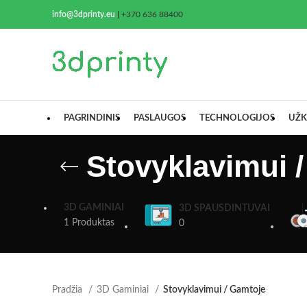
info@3dprinty.eu
|
+370 636 88400
PAGRINDINIS
PASLAUGOS
TECHNOLOGIJOS
UŽK
Stovyklavimui 
3D GAMINIAI
3D SPAUSDINTUVAI
1 Produktas
0
Pradžia
3D Gaminiai
Stovyklavimui / Gamtoje