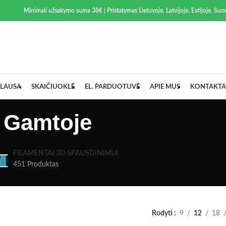
Minimali užsakymo suma 38€ | Pristatymas Lietuvoje, Latvijoje, Estijoje, Suom
LAUSA
SKAIČIUOKLĖ
EL. PARDUOTUVĖ
APIE MUS
KONTAKTA
/ Gamtoje
FILAMENTAI 3D SPAUSDINIMUI
451 Produktas
Rodyti
9
12
18