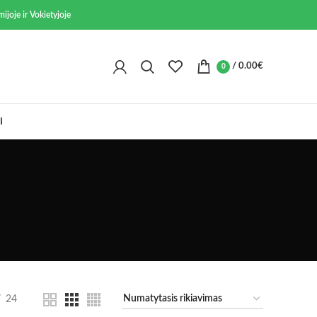
ijoje ir Vokietyjoje
/
0.00
€
0
I
24