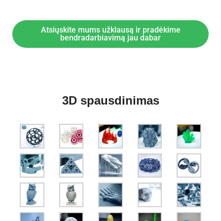
Atsiųskite mums užklausą ir pradėkime
bendradarbiavimą jau dabar
3D spausdinimas