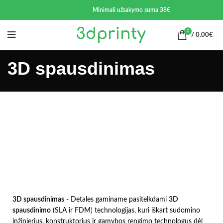
Minimali užsakymo suma 38€
0
/
0.00
€
3D spausdinimas
3d spausdinimas, 3d plastiko detalės, 3d plastikinių detalių
gamyba, 3d prototipai, 3d detalės, 3d spausdinimo paslaugos, 3d
spausdinimas vilniuje
3D spausdinimas
- Detales gaminame pasitelkdami
3D
spausdinimo
(SLA ir FDM) technologijas, kuri iškart sudomino
inžinierius, konstruktorius ir gamybos rengimo technologus dėl