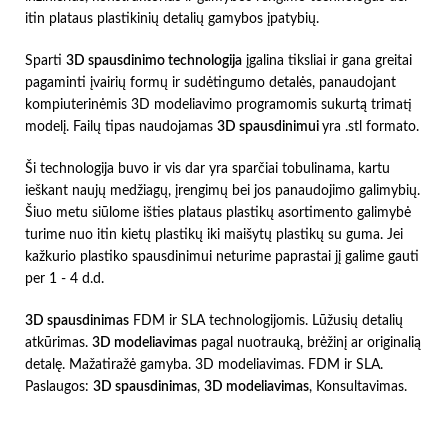
itin plataus plastikinių detalių gamybos įpatybių.
Sparti
3D spausdinimo technologija
įgalina tiksliai ir gana greitai
pagaminti įvairių formų ir sudėtingumo detalės, panaudojant
kompiuterinėmis 3D modeliavimo programomis sukurtą trimatį
modelį. Failų tipas naudojamas
3D spausdinimui
yra .stl formato.
Ši technologija buvo ir vis dar yra sparčiai tobulinama, kartu
ieškant naujų medžiagų, įrengimų bei jos panaudojimo galimybių.
Šiuo metu siūlome išties plataus plastikų asortimento galimybė
turime nuo itin kietų plastikų iki maišytų plastikų su guma. Jei
kažkurio plastiko spausdinimui neturime paprastai jį galime gauti
per 1 - 4 d.d.
3D spausdinimas
FDM ir SLA technologijomis. Lūžusių detalių
atkūrimas.
3D modeliavimas
pagal nuotrauką, brėžinį ar originalią
detalę. Mažatiražė gamyba. 3D modeliavimas. FDM ir SLA.
Paslaugos:
3D spausdinimas
,
3D modeliavimas
, Konsultavimas.