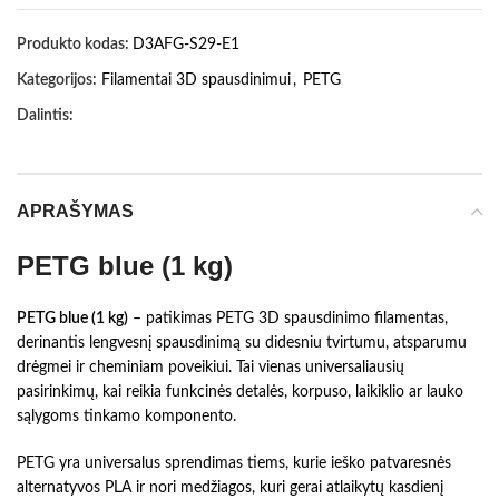
Produkto kodas:
D3AFG-S29-E1
Kategorijos:
Filamentai 3D spausdinimui
,
PETG
Dalintis:
APRAŠYMAS
PETG blue (1 kg)
PETG blue (1 kg)
– patikimas PETG 3D spausdinimo filamentas,
derinantis lengvesnį spausdinimą su didesniu tvirtumu, atsparumu
drėgmei ir cheminiam poveikiui. Tai vienas universaliausių
pasirinkimų, kai reikia funkcinės detalės, korpuso, laikiklio ar lauko
sąlygoms tinkamo komponento.
PETG yra universalus sprendimas tiems, kurie ieško patvaresnės
alternatyvos PLA ir nori medžiagos, kuri gerai atlaikytų kasdienį