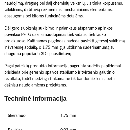
naudojimą, drėgmę bei dalį cheminių veiksnių. Jis tinka korpusams,
laikikliams, dirbtuvių reikmenims, mechaniniams elementams,
apsaugoms bei kitoms funkcinėms detalėms.
Dėl gero sluoksnių sukibimo ir palankaus atsparumo aplinkos
poveikiui PETG dažnai naudojamas tiek vidaus, tiek lauko
projektuose. Kaitinamas pagrindas padeda pasiekti geresnį sukibimą
ir švaresnę apdailą, o 1.75 mm gija užtikrina suderinamumą su
dauguma populiarių 3D spausdintuvų.
Pagal pateiktą produkto informaciją, pagerinta sudėtis papildomai
prisideda prie geresnio spalvos stabilumo ir tvirtesnio galutinio
rezultato, todėl medžiaga tinkama ne tik bandomiesiems, bet ir
dažniau naudojamiems projektams.
Techninė informacija
Skersmuo
1.75 mm