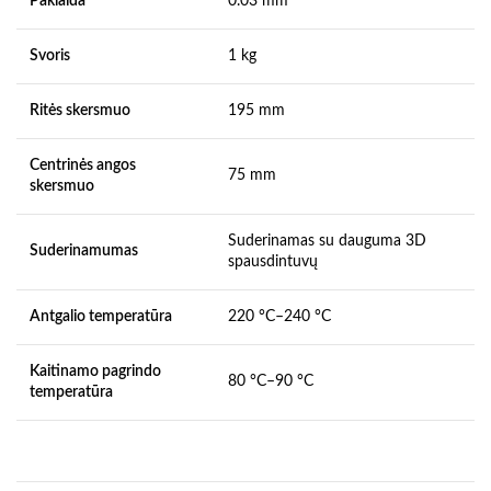
Paklaida
0.03 mm
Svoris
1 kg
Ritės skersmuo
195 mm
Centrinės angos
75 mm
skersmuo
Suderinamas su dauguma 3D
Suderinamumas
spausdintuvų
Antgalio temperatūra
220 °C–240 °C
Kaitinamo pagrindo
80 °C–90 °C
temperatūra