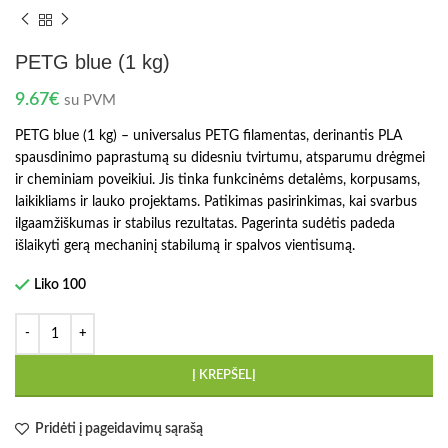
PETG blue (1 kg)
9.67
€
su PVM
PETG blue (1 kg) – universalus PETG filamentas, derinantis PLA
spausdinimo paprastumą su didesniu tvirtumu, atsparumu drėgmei
ir cheminiam poveikiui. Jis tinka funkcinėms detalėms, korpusams,
laikikliams ir lauko projektams. Patikimas pasirinkimas, kai svarbus
ilgaamžiškumas ir stabilus rezultatas. Pagerinta sudėtis padeda
išlaikyti gerą mechaninį stabilumą ir spalvos vientisumą.
Liko 100
Į KREPŠELĮ
Pridėti į pageidavimų sąrašą