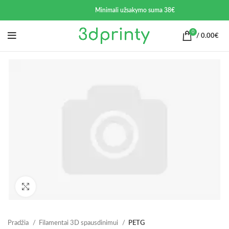
Minimali užsakymo suma 38€
0
/
0.00
€
Spustelėkite norėdami padidinti
Pradžia
Filamentai 3D spausdinimui
PETG