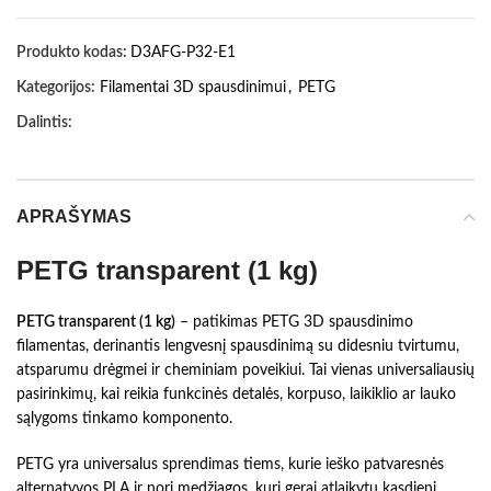
Produkto kodas:
D3AFG-P32-E1
Kategorijos:
Filamentai 3D spausdinimui
,
PETG
Dalintis:
APRAŠYMAS
PETG transparent (1 kg)
PETG transparent (1 kg)
– patikimas PETG 3D spausdinimo
filamentas, derinantis lengvesnį spausdinimą su didesniu tvirtumu,
atsparumu drėgmei ir cheminiam poveikiui. Tai vienas universaliausių
pasirinkimų, kai reikia funkcinės detalės, korpuso, laikiklio ar lauko
sąlygoms tinkamo komponento.
PETG yra universalus sprendimas tiems, kurie ieško patvaresnės
alternatyvos PLA ir nori medžiagos, kuri gerai atlaikytų kasdienį