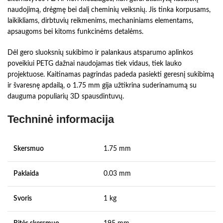
naudojimą, drėgmę bei dalį cheminių veiksnių. Jis tinka korpusams,
laikikliams, dirbtuvių reikmenims, mechaniniams elementams,
apsaugoms bei kitoms funkcinėms detalėms.
Dėl gero sluoksnių sukibimo ir palankaus atsparumo aplinkos
poveikiui PETG dažnai naudojamas tiek vidaus, tiek lauko
projektuose. Kaitinamas pagrindas padeda pasiekti geresnį sukibimą
ir švaresnę apdailą, o 1.75 mm gija užtikrina suderinamumą su
dauguma populiarių 3D spausdintuvų.
Techninė informacija
Skersmuo
1.75 mm
Paklaida
0.03 mm
Svoris
1 kg