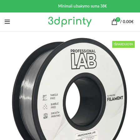
Minimali užsakymo suma 38€
0
/
0.00
€
IŠPARDUOTA