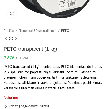
Spustelėkite norėdami padidinti
Pradžia
Filamentai 3D spausdinimui
PETG
PETG transparent (1 kg)
9.67
€
su PVM
PETG transparent (1 kg) – universalus PETG filamentas, derinantis
PLA spausdinimo paprastumą su didesniu tvirtumu, atsparumu
drėgmei ir cheminiam poveikiui. Jis tinka funkcinėms detalėms,
korpusams, laikikliams ir lauko projektams. Patikimas pasirinkimas,
kai svarbus ilgaamžiškumas ir stabilus rezultatas.
Neturime
Pridėti į pageidavimų sąrašą