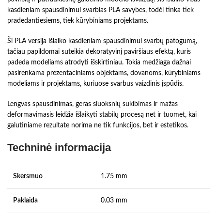
kasdieniam spausdinimui svarbias PLA savybes, todėl tinka tiek
pradedantiesiems, tiek kūrybiniams projektams.
Ši PLA versija išlaiko kasdieniam spausdinimui svarbų patogumą,
tačiau papildomai suteikia dekoratyvinį paviršiaus efektą, kuris
padeda modeliams atrodyti išskirtiniau. Tokia medžiaga dažnai
pasirenkama prezentaciniams objektams, dovanoms, kūrybiniams
modeliams ir projektams, kuriuose svarbus vaizdinis įspūdis.
Lengvas spausdinimas, geras sluoksnių sukibimas ir mažas
deformavimasis leidžia išlaikyti stabilų procesą net ir tuomet, kai
galutiniame rezultate norima ne tik funkcijos, bet ir estetikos.
Techninė informacija
Skersmuo
1.75 mm
Paklaida
0.03 mm