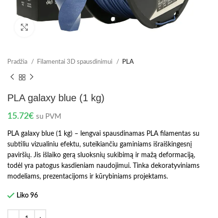
Spustelėkite norėdami padidinti
Pradžia
Filamentai 3D spausdinimui
PLA
PLA galaxy blue (1 kg)
15.72
€
su PVM
PLA galaxy blue (1 kg) – lengvai spausdinamas PLA filamentas su
subtiliu vizualiniu efektu, suteikiančiu gaminiams išraiškingesnį
paviršių. Jis išlaiko gerą sluoksnių sukibimą ir mažą deformaciją,
todėl yra patogus kasdieniam naudojimui. Tinka dekoratyviniams
modeliams, prezentacijoms ir kūrybiniams projektams.
Liko 96