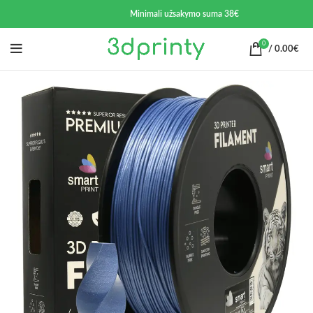
Minimali užsakymo suma 38€
0
/
0.00
€