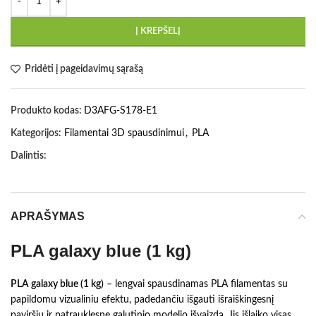
Į KREPŠELĮ
Pridėti į pageidavimų sąrašą
Produkto kodas:
D3AFG-S178-E1
Kategorijos:
Filamentai 3D spausdinimui
,
PLA
Dalintis:
APRAŠYMAS
PLA galaxy blue (1 kg)
PLA galaxy blue (1 kg)
– lengvai spausdinamas PLA filamentas su
papildomu vizualiniu efektu, padedančiu išgauti išraiškingesnį
paviršių ir patrauklesnę galutinio modelio išvaizdą. Jis išlaiko visas