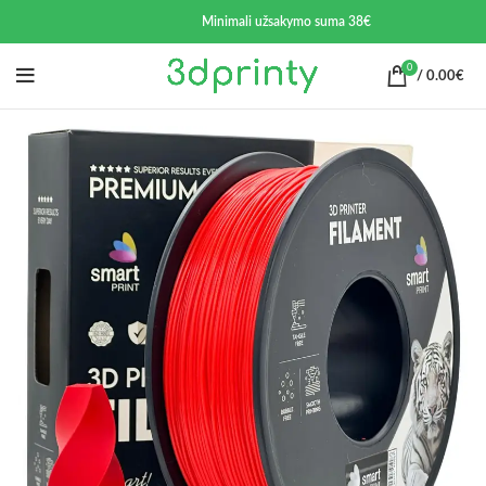
Minimali užsakymo suma 38€
0
/
0.00
€