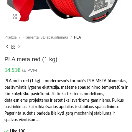
Spustelėkite norėdami padidinti
Pradžia
Filamentai 3D spausdinimui
PLA
PLA meta red (1 kg)
14.51
€
su PVM
PLA meta red (1 kg) – modernesnės formulės PLA META filamentas,
pasižymintis lygesne ekstruzija, mažesne spausdinimo temperatūra ir
itin kokybišku paviršiumi. Jis tinka tiksliems modeliams,
detalesniems projektams ir estetiškai svarbiems gaminiams. Puikus
pasirinkimas, kai reikia švarios apdailos ir stabilaus spausdinimo.
Pagerinta sudėtis padeda išlaikyti gerą mechaninį stabilumą ir
spalvos vientisumą.
Liko 100