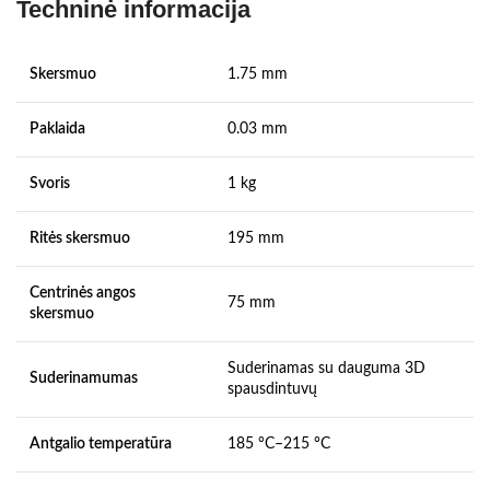
Techninė informacija
Skersmuo
1.75 mm
Paklaida
0.03 mm
Svoris
1 kg
Ritės skersmuo
195 mm
Centrinės angos
75 mm
skersmuo
Suderinamas su dauguma 3D
Suderinamumas
spausdintuvų
Antgalio temperatūra
185 °C–215 °C