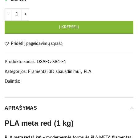
Į KREPŠELĮ
Pridėti į pageidavimų sąrašą
Produkto kodas:
D3AFG-S84-E1
Kategorijos:
Filamentai 3D spausdinimui
,
PLA
Dalintis:
APRAŠYMAS
PLA meta red (1 kg)
PLA meta red (1 kg)
– modernesnės formulės PLA META filamentas,