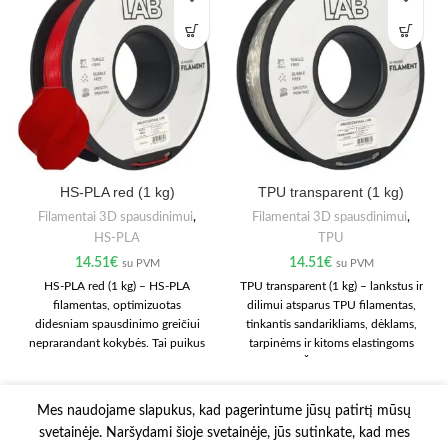
HS-PLA red (1 kg)
TPU transparent (1 kg)
Filamentai 3D spausdinimui
,
Filamentai 3D spausdinimui
,
HS-PLA
TPU
14.51
€
14.51
€
su PVM
su PVM
HS-PLA red (1 kg) – HS-PLA
TPU transparent (1 kg) – lankstus ir
filamentas, optimizuotas
dilimui atsparus TPU filamentas,
didesniam spausdinimo greičiui
tinkantis sandarikliams, dėklams,
neprarandant kokybės. Tai puikus
tarpinėms ir kitoms elastingoms
pasirinkimas greitam
detalėms. Ši medžiaga pasižymi
prototipavimui, trumpesniam
95A kietumu, todėl padeda išgauti
gamybos laikui ir sklandžiam
tvirtą, tačiau lankstų rezultatą.
Mes naudojame slapukus, kad pagerintume jūsų patirtį mūsų
kasdieniam darbui. Medžiaga
Rekomenduojamas lėtesnis
svetainėje. Naršydami šioje svetainėje, jūs sutinkate, kad mes
lengvai valdoma ir tinka daugeliui
spausdinimas ir stabilus gijos