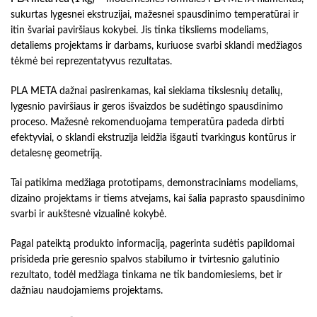
sukurtas lygesnei ekstruzijai, mažesnei spausdinimo temperatūrai ir
itin švariai paviršiaus kokybei. Jis tinka tiksliems modeliams,
detaliems projektams ir darbams, kuriuose svarbi sklandi medžiagos
tėkmė bei reprezentatyvus rezultatas.
PLA META dažnai pasirenkamas, kai siekiama tikslesnių detalių,
lygesnio paviršiaus ir geros išvaizdos be sudėtingo spausdinimo
proceso. Mažesnė rekomenduojama temperatūra padeda dirbti
efektyviai, o sklandi ekstruzija leidžia išgauti tvarkingus kontūrus ir
detalesnę geometriją.
Tai patikima medžiaga prototipams, demonstraciniams modeliams,
dizaino projektams ir tiems atvejams, kai šalia paprasto spausdinimo
svarbi ir aukštesnė vizualinė kokybė.
Pagal pateiktą produkto informaciją, pagerinta sudėtis papildomai
prisideda prie geresnio spalvos stabilumo ir tvirtesnio galutinio
rezultato, todėl medžiaga tinkama ne tik bandomiesiems, bet ir
dažniau naudojamiems projektams.