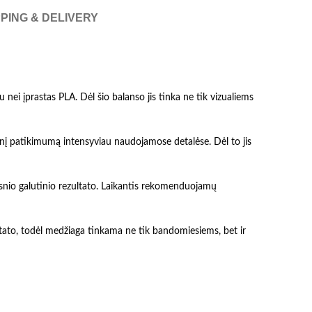
PING & DELIVERY
ei įprastas PLA. Dėl šio balanso jis tinka ne tik vizualiems
nį patikimumą intensyviau naudojamose detalėse. Dėl to jis
esnio galutinio rezultato. Laikantis rekomenduojamų
ultato, todėl medžiaga tinkama ne tik bandomiesiems, bet ir