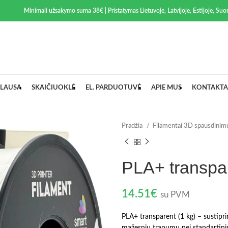
Minimali užsakymo suma 38€ | Pristatymas Lietuvoje, Latvijoje, Estijoje, Suom
LAUSA
SKAIČIUOKLĖ
EL. PARDUOTUVĖ
APIE MUS
KONTAKTA
Pradžia
Filamentai 3D spausdinim
PLA+ transpar
14.51
€
su PVM
PLA+ transparent (1 kg) – sustipr
mažesniu trapumu nei standartinis 