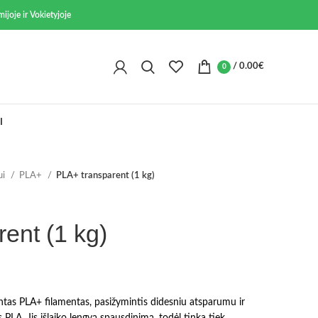
ijoje ir Vokietyjoje
/
0.00
€
0
I
ui
PLA+
PLA+ transparent (1 kg)
ent (1 kg)
intas PLA+ filamentas, pasižymintis didesniu atsparumu ir
PLA. Jis išlaiko lengvą spausdinimą, todėl tinka tiek