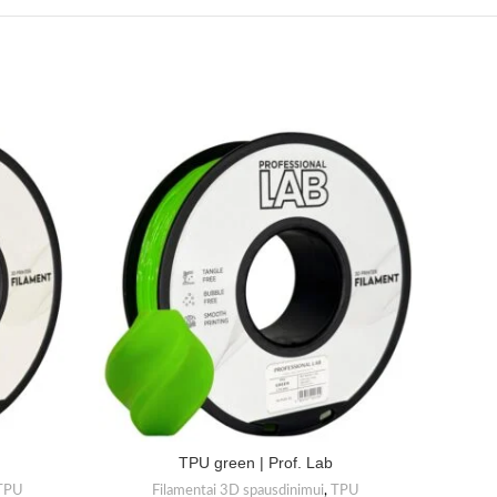
TPU green | Prof. Lab
TPU
Filamentai 3D spausdinimui
,
TPU
Fil