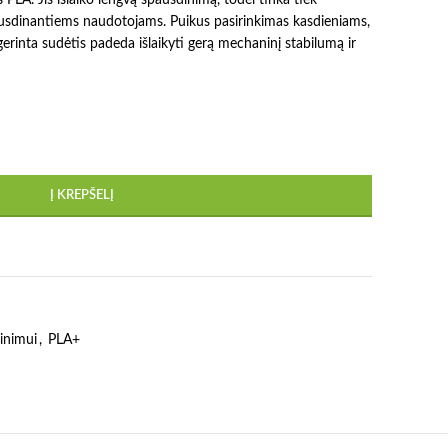
ausdinantiems naudotojams. Puikus pasirinkimas kasdieniams,
rinta sudėtis padeda išlaikyti gerą mechaninį stabilumą ir
Į KREPŠELĮ
inimui
,
PLA+