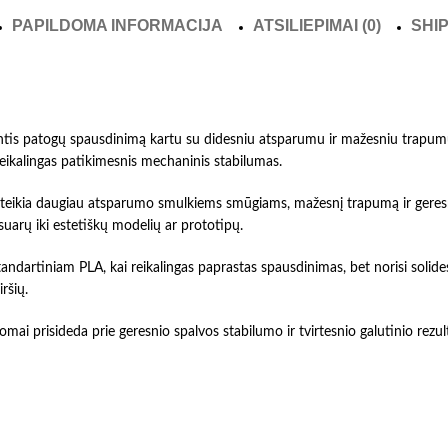
PAPILDOMA INFORMACIJA
ATSILIEPIMAI (0)
SHIP
ntis patogų spausdinimą kartu su didesniu atsparumu ir mažesniu trapumu n
ikalingas patikimesnis mechaninis stabilumas.
 suteikia daugiau atsparumo smulkiems smūgiams, mažesnį trapumą ir geres
uarų iki estetiškų modelių ar prototipų.
tandartiniam PLA, kai reikalingas paprastas spausdinimas, bet norisi solid
ršių.
omai prisideda prie geresnio spalvos stabilumo ir tvirtesnio galutinio rez