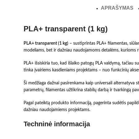
APRAŠYMAS
PLA+ transparent (1 kg)
PLA+ transparent (1 kg)
– sustiprintas PLA+ filamentas, siūla
modeliams, bet ir dažniau naudojamoms detalėms, kurioms re
PLA+ išsiskiria tuo, kad išlaiko patogų PLA valdymą, tačiau
tinka įvairiems kasdieniams projektams – nuo funkcinių akses
Ši medžiaga dažnai pasirenkama kaip universali alternatyva s
parametrų, filamentas užtikrina stabilų darbą ir tvarkingą pavi
Pagal pateiktą produkto informaciją, pagerinta sudėtis papild
dažniau naudojamiems projektams.
Techninė informacija