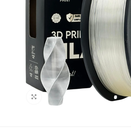
Spustelėkite norėdami padidinti