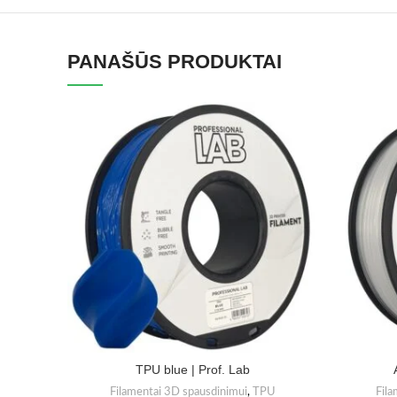
PANAŠŪS PRODUKTAI
TPU blue | Prof. Lab
Filamentai 3D spausdinimui
,
TPU
Fila