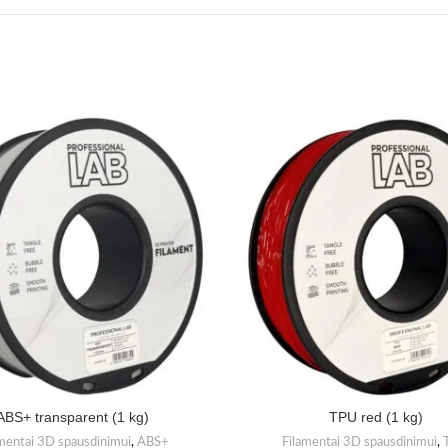
ABS+ transparent (1 kg)
TPU red (1 kg)
mentai 3D spausdinimui
,
ABS+
Filamentai 3D spausdinimui
,