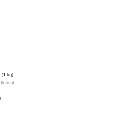
 (1 kg)
dinimui
M