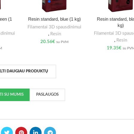
reen (1
Resin standard, blue (1 kg)
Resin standard, bl
kg)
Filamentai 3D spausdinimui
sdinimui
Filamentai 3D spaus
,
Resin
,
Resin
20.56
€
su PVM
19.35
€
VM
su PV
ELTI DAUGIAU PRODUKTŲ
KTI SU MUMIS
PASLAUGOS