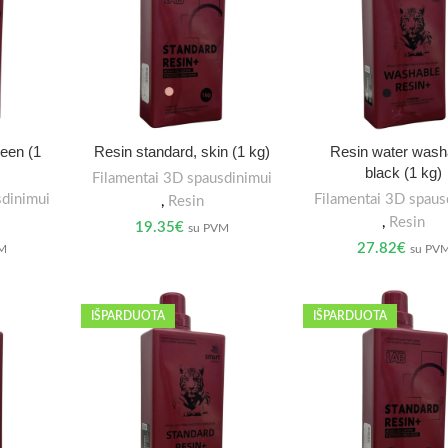
reen (1
Resin standard, skin (1 kg)
Resin water wash
black (1 kg)
Filamentai 3D spausdinimui
sdinimui
Filamentai 3D spaus
,
Resin
,
Resin
19.35
€
su PVM
27.82
€
VM
su PV
IŠPARDUOTA
IŠPARDUOTA