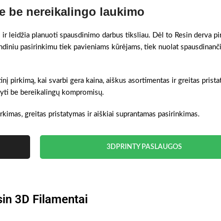
 be nereikalingo laukimo
 ir leidžia planuoti spausdinimo darbus tiksliau. Dėl to Resin derva p
ndiniu pasirinkimu tiek pavieniams kūrėjams, tiek nuolat spausdinan
nį pirkimą, kai svarbi gera kaina, aiškus asortimentas ir greitas prist
akyti be bereikalingų kompromisų.
rkimas, greitas pristatymas ir aiškiai suprantamas pasirinkimas.
3DPRINTY PASLAUGOS
in 3D Filamentai