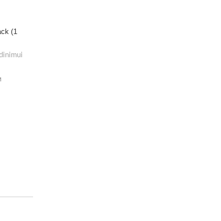
ack (1
dinimui
M