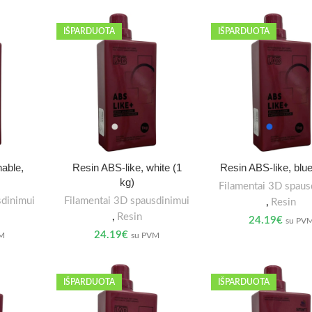
IŠPARDUOTA
IŠPARDUOTA
able,
Resin ABS-like, white (1
Resin ABS-like, blue
kg)
Filamentai 3D spaus
sdinimui
Filamentai 3D spausdinimui
,
Resin
,
Resin
24.19
€
su PV
24.19
€
VM
su PVM
IŠPARDUOTA
IŠPARDUOTA