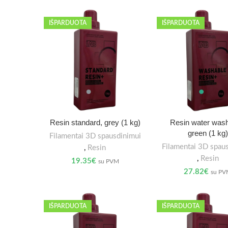
IŠPARDUOTA
IŠPARDUOTA
Resin standard, grey (1 kg)
Resin water wash
green (1 kg)
Filamentai 3D spausdinimui
Filamentai 3D spau
,
Resin
,
Resin
19.35
€
su PVM
27.82
€
su P
IŠPARDUOTA
IŠPARDUOTA