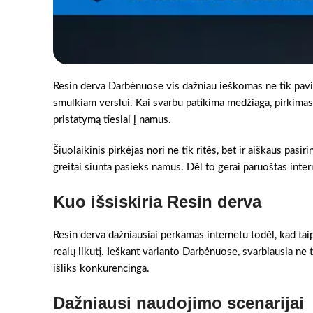
Resin derva Darbėnuose vis dažniau ieškomas ne tik pav
smulkiam verslui. Kai svarbu patikima medžiaga, pirkimas in
pristatymą tiesiai į namus.
Šiuolaikinis pirkėjas nori ne tik ritės, bet ir aiškaus pasir
greitai siunta pasieks namus. Dėl to gerai paruoštas intern
Kuo išsiskiria Resin derva
Resin derva dažniausiai perkamas internetu todėl, kad taip
realų likutį. Ieškant varianto Darbėnuose, svarbiausia ne t
išliks konkurencinga.
Dažniausi naudojimo scenarijai