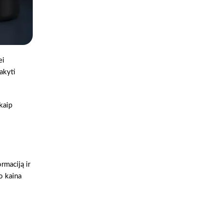
ei
akyti
 kaip
rmaciją ir
 o kaina