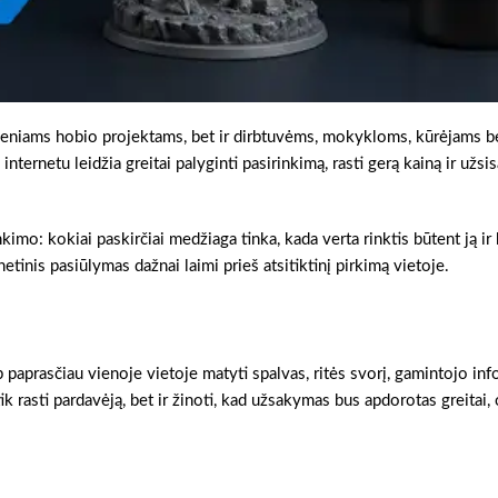
ieniams hobio projektams, bet ir dirbtuvėms, mokykloms, kūrėjams b
ternetu leidžia greitai palyginti pasirinkimą, rasti gerą kainą ir užsis
inkimo: kokiai paskirčiai medžiaga tinka, kada verta rinktis būtent ją ir
etinis pasiūlymas dažnai laimi prieš atsitiktinį pirkimą vietoje.
 paprasčiau vienoje vietoje matyti spalvas, ritės svorį, gamintojo info
ik rasti pardavėją, bet ir žinoti, kad užsakymas bus apdorotas greitai,