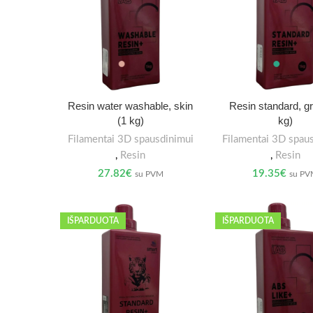
Resin water washable, skin
Resin standard, g
(1 kg)
kg)
Filamentai 3D spausdinimui
Filamentai 3D spau
,
Resin
,
Resin
27.82
€
19.35
€
su PVM
su P
IŠPARDUOTA
IŠPARDUOTA