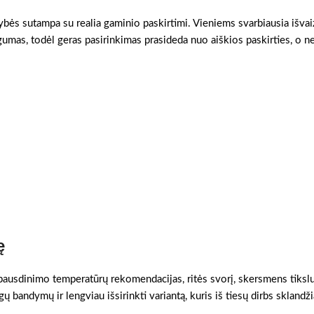
vybės sutampa su realia gaminio paskirtimi. Vieniems svarbiausia išvai
gumas, todėl geras pasirinkimas prasideda nuo aiškios paskirties, o n
ę
 spausdinimo temperatūrų rekomendacijas, ritės svorį, skersmens tikslum
ų bandymų ir lengviau išsirinkti variantą, kuris iš tiesų dirbs sklandži