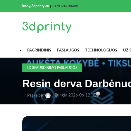
info@3dprinty.eu
|
+370 636 88400
PAGRINDINIS
PASLAUGOS
TECHNOLOGIJOS
UŽK
3D SPAUSDINIMO PASLAUGOS
Resin derva Darbėnuo
0
Įjungta 2026-06-12
Paskelbė