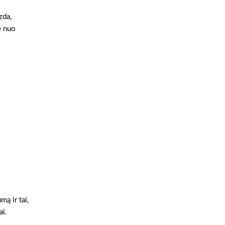
zda,
e nuo
ą ir tai,
ai.