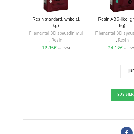
Resin standard, white (1
Resin ABS-like, g
kg)
kg)
Filamentai 3D spausdinimui
Filamentai 3D spau
,
Resin
,
Resin
19.35
€
24.19
€
su PVM
su P
ĮK
SUSISIE