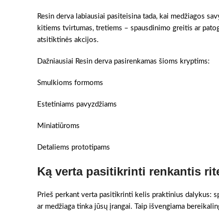
Resin derva labiausiai pasiteisina tada, kai medžiagos sa
kitiems tvirtumas, tretiems – spausdinimo greitis ar pato
atsitiktinės akcijos.
Dažniausiai Resin derva pasirenkamas šioms kryptims:
Smulkioms formoms
Estetiniams pavyzdžiams
Miniatiūroms
Detaliems prototipams
Ką verta pasitikrinti renkantis rit
Prieš perkant verta pasitikrinti kelis praktinius dalykus:
ar medžiaga tinka jūsų įrangai. Taip išvengiama bereikaling