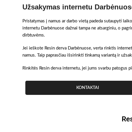
Užsakymas internetu Darbėnuose
Pristatymas į namus ar darbo vietą padeda sutaupyti laiko
internetu Darbėnuose dažnai tampa ne atsarginiu, o pagri
dirbtuvėms.
Jei ieškote Resin derva Darbėnuose, verta rinktis interneti
namus. Taip paprasčiau išsirinkti tinkamą variantą ir užs
Rinkitės Resin derva internetu, jei jums svarbu patogus pi
KONTAKTAI
Res