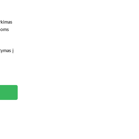
irkimas
čioms
atymas į