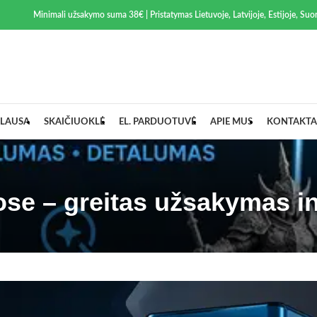
Minimali užsakymo suma 38€ | Pristatymas Lietuvoje, Latvijoje, Estijoje, Suom
LAUSA
SKAIČIUOKLĖ
EL. PARDUOTUVĖ
APIE MUS
KONTAKTA
se – greitas užsakymas in