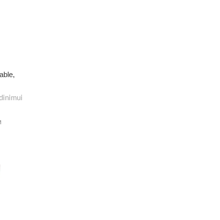
able,
dinimui
M