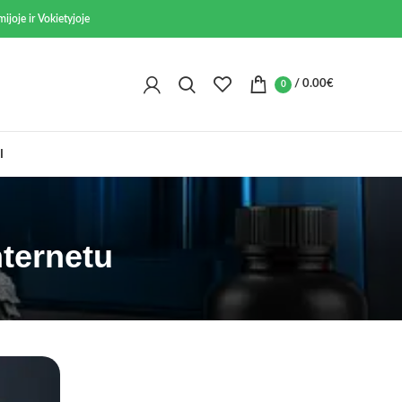
ijoje ir Vokietyjoje
/
0.00
€
0
I
ternetu