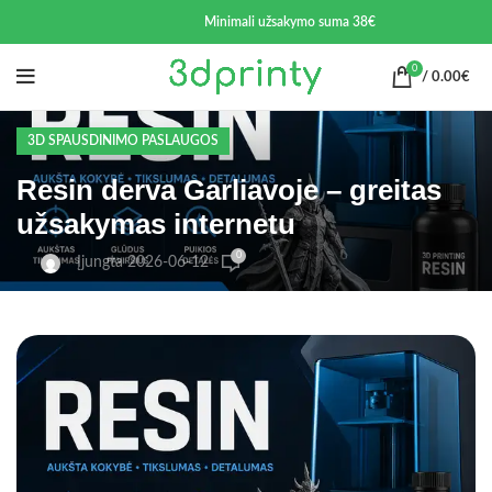
Minimali užsakymo suma 38€
0
/
0.00
€
3D SPAUSDINIMO PASLAUGOS
Resin derva Garliavoje – greitas
užsakymas internetu
0
Įjungta 2026-06-12