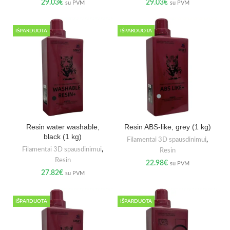
29.03
€
29.03
€
su PVM
su PVM
IŠPARDUOTA
IŠPARDUOTA
Resin water washable,
Resin ABS-like, grey (1 kg)
black (1 kg)
Filamentai 3D spausdinimui
,
Filamentai 3D spausdinimui
,
Resin
Resin
22.98
€
su PVM
27.82
€
su PVM
IŠPARDUOTA
IŠPARDUOTA