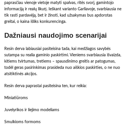
paprasčiau vienoje vietoje matyti spalvas, ritės svorį, gamintojo
informaciją ir realų likutį. Ieškant varianto Garliavoje, svarbiausia ne
tik rasti pardavėją, bet ir žinoti, kad užsakymas bus apdorotas
greitai, o kaina išliks konkurencinga.
Dažniausi naudojimo scenarijai
Resin derva labiausiai pasiteisina tada, kai medžiagos savybės
sutampa su realia gaminio paskirtimi. Vieniems svarbiausia išvaizda,
kitiems tvirtumas, tretiems – spausdinimo greitis ar patogumas,
todėl geras pasirinkimas prasideda nuo aiškios paskirties, o ne nuo
atsitiktinės akcijos.
Resin derva paprastai pasiteisina ten, kur reikia:
Miniatiūroms
Juvelyrikos ir liejimo modeliams
Smulkioms formoms