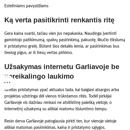
Estetiniams pavyzdžiams
Ką verta pasitikrinti renkantis ritę
Gera kaina svarbi, tačiau vien jos nepakanka. Naudinga įvertinti
gamintojo patikimumą, spalvų pasirinkimą, pakuotę, likučio tikslumą
ir pristatymo greitį. Būtent šios detalės lemia, ar pasirinkimas bus
tiesiog pigus, ar iš tiesų vertas pirkimo.
Užsakymas internetu Garliavoje be
nereikalingo laukimo
Greitas pristatymas ypač aktualus tada, kai baigiasi atsargos arba
projektas užstringa dėl vienos trūkstamos ritės. Todėl pirkėjai
Garliavoje vis dažniau renkasi ne atsitiktinę paiešką vietoje, o
internetinį užsakymą su aiškiai matomu išsiuntimo tempu.
Resin derva Garliavoje patogiausia pirkti ten, kur vienoje vietoje
aiškiai matomas pasirinkimas, kaina ir pristatymo sąlygos.