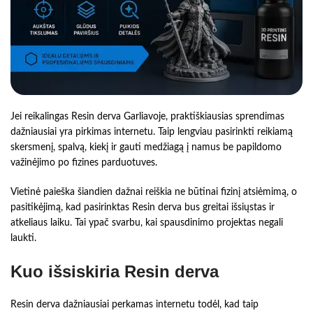
Jei reikalingas Resin derva Garliavoje, praktiškiausias sprendimas
dažniausiai yra pirkimas internetu. Taip lengviau pasirinkti reikiamą
skersmenį, spalvą, kiekį ir gauti medžiagą į namus be papildomo
važinėjimo po fizines parduotuves.
Vietinė paieška šiandien dažnai reiškia ne būtinai fizinį atsiėmimą, o
pasitikėjimą, kad pasirinktas Resin derva bus greitai išsiųstas ir
atkeliaus laiku. Tai ypač svarbu, kai spausdinimo projektas negali
laukti.
Kuo išsiskiria Resin derva
Resin derva dažniausiai perkamas internetu todėl, kad taip