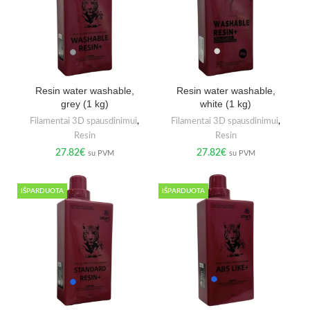
Resin water washable,
Resin water washable,
grey (1 kg)
white (1 kg)
Filamentai 3D spausdinimui
,
Filamentai 3D spausdinimui
,
Resin
Resin
27.82
€
27.82
€
su PVM
su PVM
IŠPARDUOTA
IŠPARDUOTA