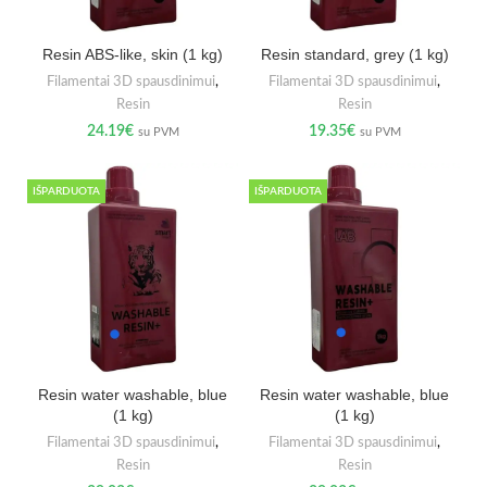
Resin ABS-like, skin (1 kg)
Resin standard, grey (1 kg)
Filamentai 3D spausdinimui
,
Filamentai 3D spausdinimui
,
Resin
Resin
24.19
€
19.35
€
su PVM
su PVM
IŠPARDUOTA
IŠPARDUOTA
Resin water washable, blue
Resin water washable, blue
(1 kg)
(1 kg)
Filamentai 3D spausdinimui
,
Filamentai 3D spausdinimui
,
Resin
Resin