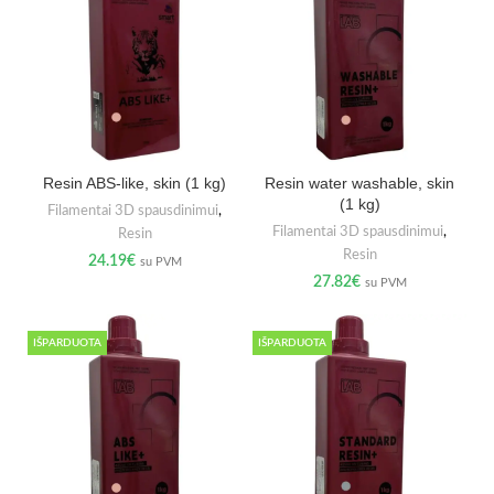
Resin ABS-like, skin (1 kg)
Resin water washable, skin
(1 kg)
Filamentai 3D spausdinimui
,
Filamentai 3D spausdinimui
,
Resin
Resin
24.19
€
su PVM
27.82
€
su PVM
IŠPARDUOTA
IŠPARDUOTA