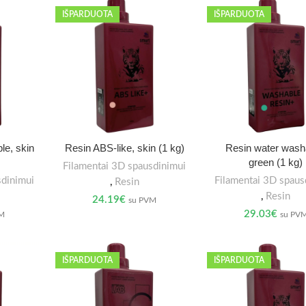
IŠPARDUOTA
IŠPARDUOTA
le, skin
Resin ABS-like, skin (1 kg)
Resin water wash
green (1 kg)
Filamentai 3D spausdinimui
sdinimui
Filamentai 3D spaus
,
Resin
,
Resin
24.19
€
su PVM
29.03
€
VM
su PV
IŠPARDUOTA
IŠPARDUOTA