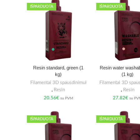
IŠPARDUOTA
IŠPARDUOTA
Resin standard, green (1
Resin water washab
kg)
(1 kg)
Filamentai 3D spausdinimui
Filamentai 3D spau
,
Resin
,
Resin
20.56
€
27.82
€
su PVM
su P
IŠPARDUOTA
IŠPARDUOTA