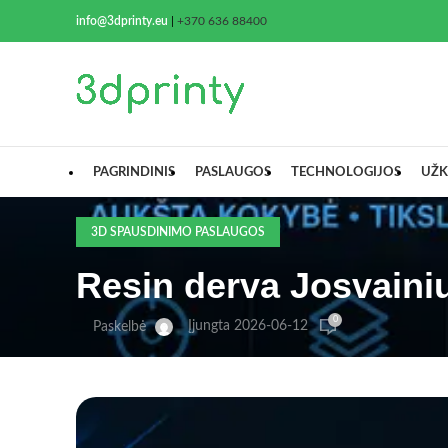
info@3dprinty.eu
|
+370 636 88400
PAGRINDINIS
PASLAUGOS
TECHNOLOGIJOS
UŽK
3D SPAUSDINIMO PASLAUGOS
Resin derva Josvaini
0
Įjungta 2026-06-12
Paskelbė