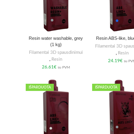
Resin water washable, grey
Resin ABS-like, blu
(1 kg)
Filamentai 3D spau
Filamentai 3D spausdinimui
,
Resin
,
Resin
24.19
€
su P
26.61
€
su PVM
IŠPARDUOTA
IŠPARDUOTA