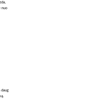
zda,
e nuo
a daug
ką.