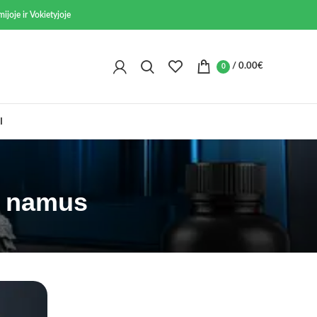
ijoje ir Vokietyjoje
/
0.00
€
0
I
į namus