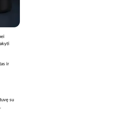
bei
akyti
as ir
otuvę su
.