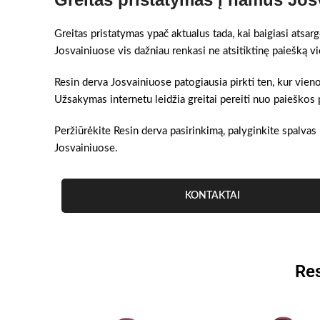
Greitas pristatymas ypač aktualus tada, kai baigiasi atsar
Josvainiuose vis dažniau renkasi ne atsitiktinę paiešką v
Resin derva Josvainiuose patogiausia pirkti ten, kur vien
Užsakymas internetu leidžia greitai pereiti nuo paieškos 
Peržiūrėkite Resin derva pasirinkimą, palyginkite spalvas 
Josvainiuose.
KONTAKTAI
Res