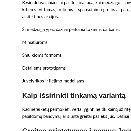
Resin derva labiausiai pasiteisina tada, kai medžiagos sa
kitiems tvirtumas, tretiems – spausdinimo greitis ar pato
atsitiktinės akcijos.
Ši medžiaga ypač dažnai perkama tokiems darbams:
Miniatiūroms
Smulkioms formoms
Detaliems prototipams
Juvelyrikos ir liejimo modeliams
Kaip išsirinkti tinkamą variantą
Kad nereikėtų permokėti, verta lyginti ne tik kainą už ritę
papildomų bandymų, ar siunta greitai pasieks jus. Dažnai pr
Greitas pristatymas į namus Jos