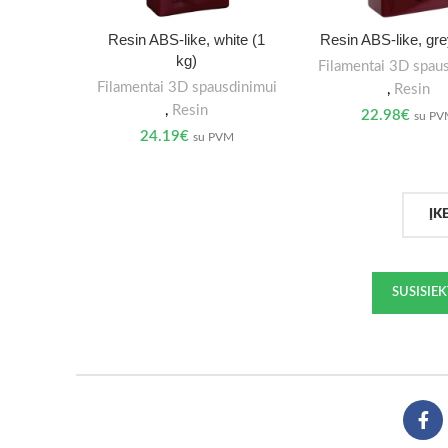
Resin ABS-like, white (1
Resin ABS-like, gre
kg)
Filamentai 3D spau
Filamentai 3D spausdinimui
,
Resin
,
Resin
22.98
€
su P
24.19
€
su PVM
ĮK
SUSISIE