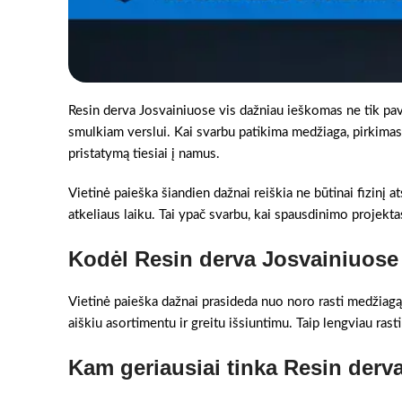
Resin derva Josvainiuose vis dažniau ieškomas ne tik pa
smulkiam verslui. Kai svarbu patikima medžiaga, pirkimas in
pristatymą tiesiai į namus.
Vietinė paieška šiandien dažnai reiškia ne būtinai fizinį a
atkeliaus laiku. Tai ypač svarbu, kai spausdinimo projektas
Kodėl Resin derva Josvainiuose
Vietinė paieška dažnai prasideda nuo noro rasti medžiagą 
aiškiu asortimentu ir greitu išsiuntimu. Taip lengviau rast
Kam geriausiai tinka Resin derv