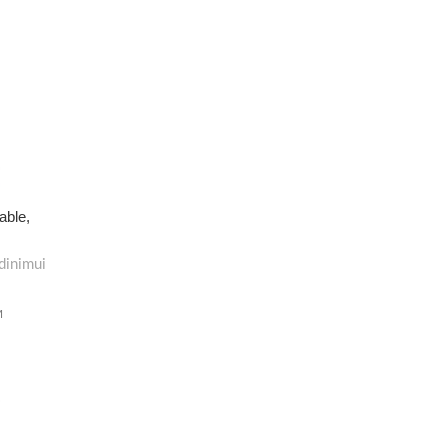
able,
dinimui
M