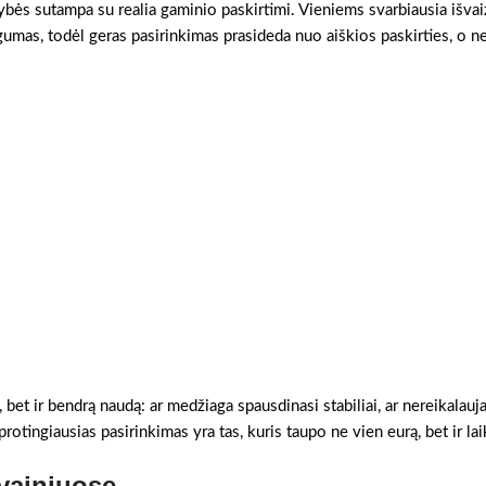
vybės sutampa su realia gaminio paskirtimi. Vieniems svarbiausia išvai
gumas, todėl geras pasirinkimas prasideda nuo aiškios paskirties, o n
, bet ir bendrą naudą: ar medžiaga spausdinasi stabiliai, ar nereikalauj
otingiausias pasirinkimas yra tas, kuris taupo ne vien eurą, bet ir lai
vainiuose