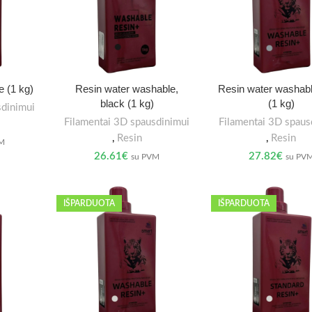
e (1 kg)
Resin water washable,
Resin water washabl
black (1 kg)
(1 kg)
sdinimui
Filamentai 3D spausdinimui
Filamentai 3D spaus
,
Resin
,
Resin
VM
26.61
€
27.82
€
su PVM
su PV
IŠPARDUOTA
IŠPARDUOTA