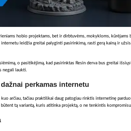
vieniams hobio projektams, bet ir dirbtuvėms, mokykloms, kūrėjams 
ternetu leidžia greitai palyginti pasirinkimą, rasti gerą kainą ir užsis
tsiėmimą, o pasitikėjimą, kad pasirinktas Resin derva bus greitai išsiųst
 negali laukti.
 dažnai perkamas internetu
kuo arčiau, tačiau praktiškai daug patogiau rinktis internetinę pardu
i būtent tą variantą, kuris atitinka projektą, o ne tenkintis kompromisu
a