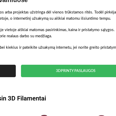
gos arba projektas užstringa dėl vienos trūkstamos ritės. Todėl pirkėja
ietoje, o internetinį užsakymą su aiškiai matomu išsiuntimo tempu.
oje vietoje aiškiai matomas pasirinkimas, kaina ir pristatymo sąlygos.
prie realaus darbo su medžiaga.
bei kiekius ir pateikite užsakymą internetu, jei norite greito pristat
3DPRINTY PASLAUGOS
in 3D Filamentai