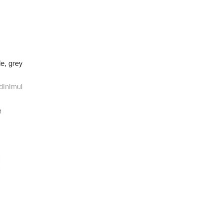
e, grey
dinimui
M