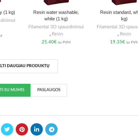
y (1 kg)
Resin water washable,
Resin standard, wh
white (1 kg)
kg)
sdinimui
Filamentai 3D spausdinimui
Filamentai 3D spaus
,
Resin
,
Resin
VM
25.40
€
19.35
€
su PVM
su PV
ELTI DAUGIAU PRODUKTŲ
KTI SU MUMIS
PASLAUGOS