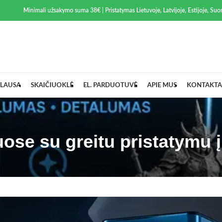
Minimali užsakymo suma 38€ | Pristatymas Lietuvoje, Latvijoje, Estijoje, Suom
LAUSA
SKAIČIUOKLĖ
EL. PARDUOTUVĖ
APIE MUS
KONTAKTA
uose su greitu pristatymu 