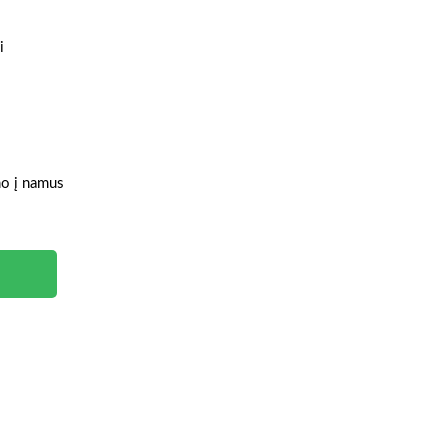
i
ymo į namus