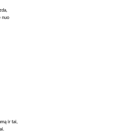
zda,
e nuo
ą ir tai,
ai.