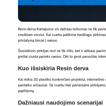
Resin derva Kamajuose vis dažniau ieškomas ne tik pavi
smulkiam verslui. Kai svarbu patikima medžiaga, pirkimas in
pristatymą tiesiai į namus.
Šiuolaikinis pirkėjas nori ne tik ritės, bet ir aiškaus pasir
greitai siunta pasieks namus. Dėl to gerai paruoštas intern
Kuo išsiskiria Resin derva
Kai reikia 3D plastiko konkrečiam projektui, internetinis 
pasitaiko arčiausiai. Tai svarbu tiek pavieniams pirkėjams,
papildymą.
Dažniausi naudojimo scenarijai