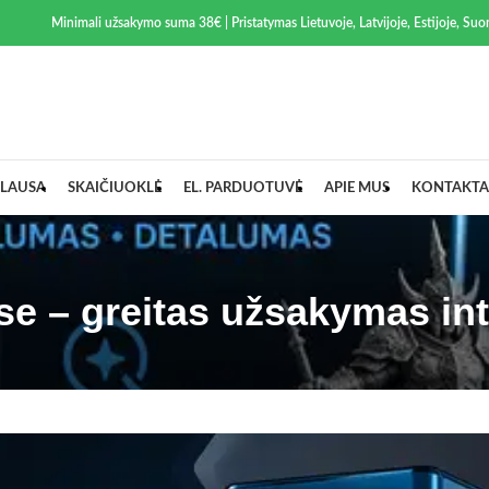
Minimali užsakymo suma 38€ | Pristatymas Lietuvoje, Latvijoje, Estijoje, Suom
LAUSA
SKAIČIUOKLĖ
EL. PARDUOTUVĖ
APIE MUS
KONTAKTA
e – greitas užsakymas in