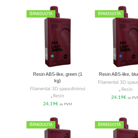
IŠPARDUOTA
IŠPARDUOTA
Resin ABS-like, green (1
Resin ABS-like, blu
kg)
Filamentai 3D spau
Filamentai 3D spausdinimui
,
Resin
,
Resin
24.19
€
su P
24.19
€
su PVM
IŠPARDUOTA
IŠPARDUOTA