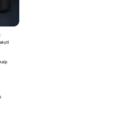
i
akyti
 kaip
s