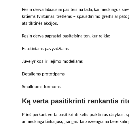
Resin derva labiausiai pasiteisina tada, kai medžiagos sa
kitiems tvirtumas, tretiems – spausdinimo greitis ar pato
atsitiktinės akcijos.
Resin derva paprastai pasiteisina ten, kur reikia:
Estetiniams pavyzdžiams
Juvelyrikos ir liejimo modeliams
Detaliems prototipams
Smulkioms formoms
Ką verta pasitikrinti renkantis rit
Prieš perkant verta pasitikrinti kelis praktinius dalykus:
ar medžiaga tinka jūsų įrangai. Taip išvengiama bereikaling