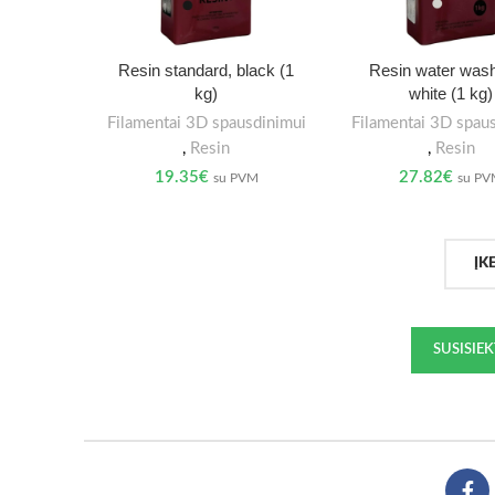
Resin standard, black (1
Resin water wash
kg)
white (1 kg)
Filamentai 3D spausdinimui
Filamentai 3D spau
,
Resin
,
Resin
19.35
€
27.82
€
su PVM
su P
ĮK
SUSISIE