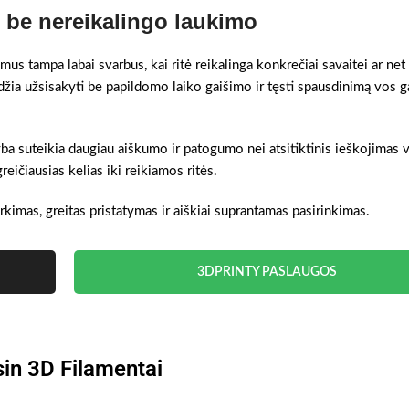
be nereikalingo laukimo
us tampa labai svarbus, kai ritė reikalinga konkrečiai savaitei ar net
džia užsisakyti be papildomo laiko gaišimo ir tęsti spausdinimą vos 
yba suteikia daugiau aiškumo ir patogumo nei atsitiktinis ieškojimas v
ičiausias kelias iki reikiamos ritės.
rkimas, greitas pristatymas ir aiškiai suprantamas pasirinkimas.
3DPRINTY PASLAUGOS
in 3D Filamentai