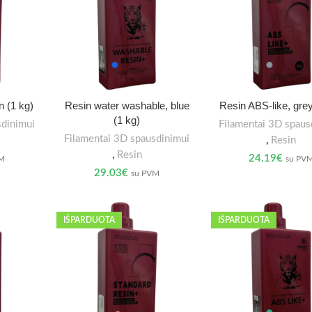
n (1 kg)
Resin water washable, blue
Resin ABS-like, grey
(1 kg)
sdinimui
Filamentai 3D spaus
Filamentai 3D spausdinimui
,
Resin
,
Resin
24.19
€
VM
su PV
29.03
€
su PVM
IŠPARDUOTA
IŠPARDUOTA