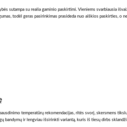
vybės sutampa su realia gaminio paskirtimi. Vieniems svarbiausia išvai
gumas, todėl geras pasirinkimas prasideda nuo aiškios paskirties, o n
ę
 spausdinimo temperatūrų rekomendacijas, ritės svorį, skersmens tikslum
ų bandymų ir lengviau išsirinkti variantą, kuris iš tiesų dirbs sklandži