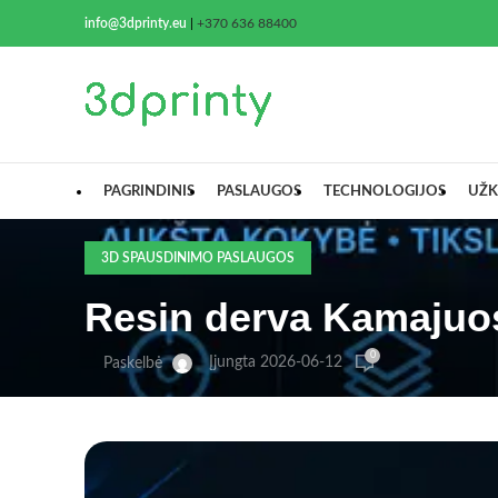
info@3dprinty.eu
|
+370 636 88400
PAGRINDINIS
PASLAUGOS
TECHNOLOGIJOS
UŽK
3D SPAUSDINIMO PASLAUGOS
Resin derva Kamajuos
0
Įjungta 2026-06-12
Paskelbė