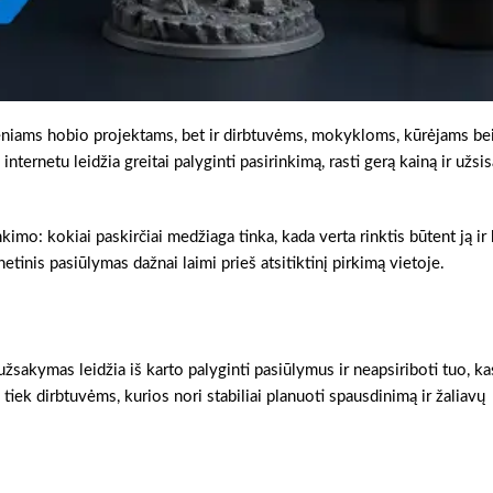
eniams hobio projektams, bet ir dirbtuvėms, mokykloms, kūrėjams be
ternetu leidžia greitai palyginti pasirinkimą, rasti gerą kainą ir užsis
inkimo: kokiai paskirčiai medžiaga tinka, kada verta rinktis būtent ją ir
etinis pasiūlymas dažnai laimi prieš atsitiktinį pirkimą vietoje.
užsakymas leidžia iš karto palyginti pasiūlymus ir neapsiriboti tuo, ka
 tiek dirbtuvėms, kurios nori stabiliai planuoti spausdinimą ir žaliavų