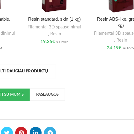
able,
Resin standard, skin (1 kg)
Resin ABS-like, gr
kg)
Filamentai 3D spausdinimui
sdinimui
Filamentai 3D spaus
,
Resin
,
Resin
19.35
€
su PVM
24.19
€
VM
su PV
ELTI DAUGIAU PRODUKTŲ
KTI SU MUMIS
PASLAUGOS