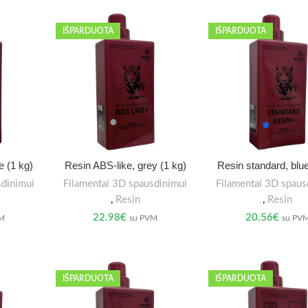
IŠPARDUOTA
IŠPARDUOTA
e (1 kg)
Resin ABS-like, grey (1 kg)
Resin standard, blue
sdinimui
Filamentai 3D spausdinimui
Filamentai 3D spaus
,
Resin
,
Resin
22.98
€
20.56
€
VM
su PVM
su PV
IŠPARDUOTA
IŠPARDUOTA