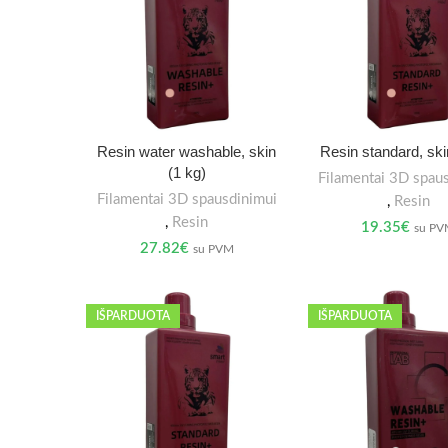
Resin water washable, skin
Resin standard, ski
(1 kg)
Filamentai 3D spau
Filamentai 3D spausdinimui
,
Resin
,
Resin
19.35
€
su P
27.82
€
su PVM
IŠPARDUOTA
IŠPARDUOTA