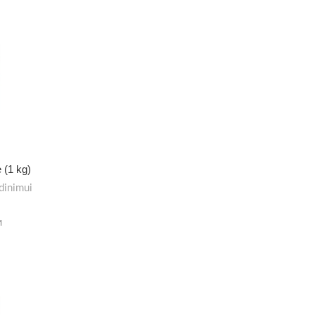
 (1 kg)
dinimui
M