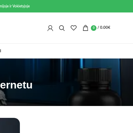
ijoje ir Vokietyjoje
/
0.00
€
0
I
ternetu