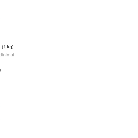
 (1 kg)
dinimui
M