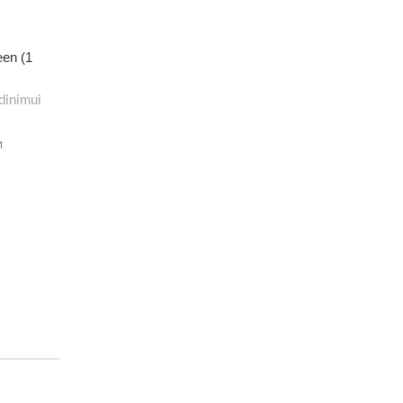
een (1
dinimui
M