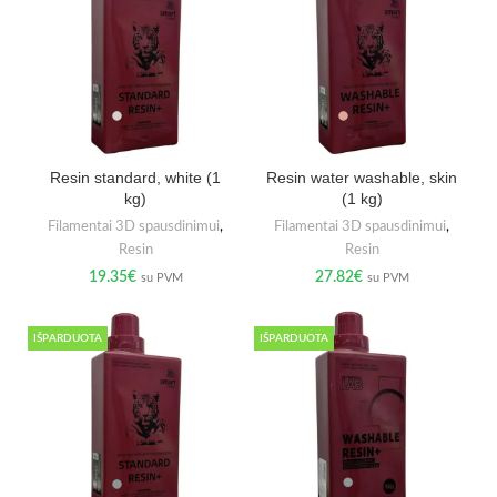
Resin standard, white (1
Resin water washable, skin
kg)
(1 kg)
Filamentai 3D spausdinimui
,
Filamentai 3D spausdinimui
,
Resin
Resin
19.35
€
27.82
€
su PVM
su PVM
IŠPARDUOTA
IŠPARDUOTA