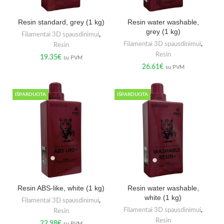
Resin standard, grey (1 kg)
Resin water washable,
grey (1 kg)
Filamentai 3D spausdinimui
,
Filamentai 3D spausdinimui
,
Resin
Resin
19.35
€
su PVM
26.61
€
su PVM
IŠPARDUOTA
IŠPARDUOTA
Resin ABS-like, white (1 kg)
Resin water washable,
white (1 kg)
Filamentai 3D spausdinimui
,
Filamentai 3D spausdinimui
,
Resin
Resin
22.98
€
su PVM