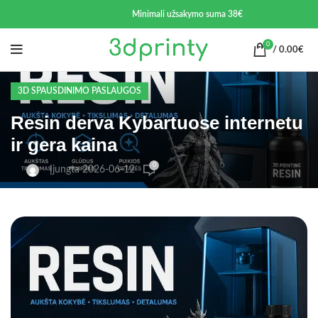
Minimali užsakymo suma 38€
0
/
0.00
€
3D SPAUSDINIMO PASLAUGOS
Resin derva Kybartuose internetu
ir gera kaina
0
Įjungta 2026-06-12