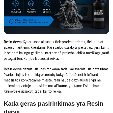
Resin derva Kybartuose aktualus tiek pradedantiems, tiek nuolat
spausdinantiems klientams. Kai svarbu užsakyti greitai, už gerą kainą
ir be nereikalingo gaišimo, internetinė prekyba leidžia medžiagą gauti
patogiai ten, kur jos labiausiai reikia.
Resin derva dažniausiai pasirenkama tada, kai svarbiausia detalumas,
švarios linijos ir smulkių elementų kokybė. Todėl net ir ieškant
medžiagos konkrečiame mieste, reali nauda dažniausiai slypi ne
atsiėmimo vietoje, o pasirinkimo aiškume, greitame išsiuntime ir
galimybėje užsakyti tada, kai to reikia.
Kada geras pasirinkimas yra Resin
derva