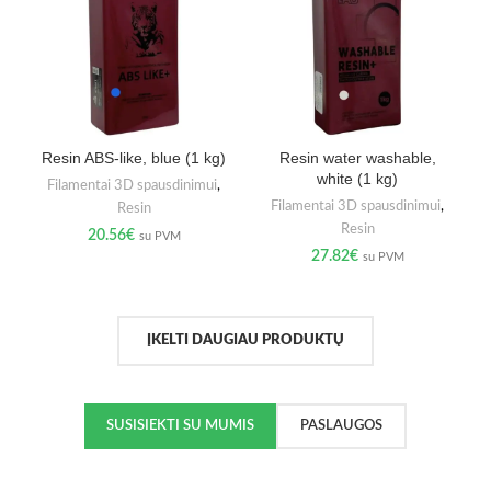
Resin ABS-like, blue (1 kg)
Resin water washable,
white (1 kg)
Filamentai 3D spausdinimui
,
Filamentai 3D spausdinimui
,
Resin
Resin
20.56
€
su PVM
27.82
€
su PVM
ĮKELTI DAUGIAU PRODUKTŲ
SUSISIEKTI SU MUMIS
PASLAUGOS