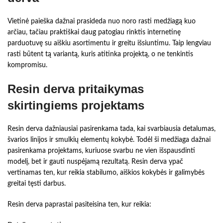
Vietinė paieška dažnai prasideda nuo noro rasti medžiagą kuo
arčiau, tačiau praktiškai daug patogiau rinktis internetinę
parduotuvę su aiškiu asortimentu ir greitu išsiuntimu. Taip lengviau
rasti būtent tą variantą, kuris atitinka projektą, o ne tenkintis
kompromisu.
Resin derva pritaikymas
skirtingiems projektams
Resin derva dažniausiai pasirenkama tada, kai svarbiausia detalumas,
švarios linijos ir smulkių elementų kokybė. Todėl ši medžiaga dažnai
pasirenkama projektams, kuriuose svarbu ne vien išspausdinti
modelį, bet ir gauti nuspėjamą rezultatą. Resin derva ypač
vertinamas ten, kur reikia stabilumo, aiškios kokybės ir galimybės
greitai tęsti darbus.
Resin derva paprastai pasiteisina ten, kur reikia: