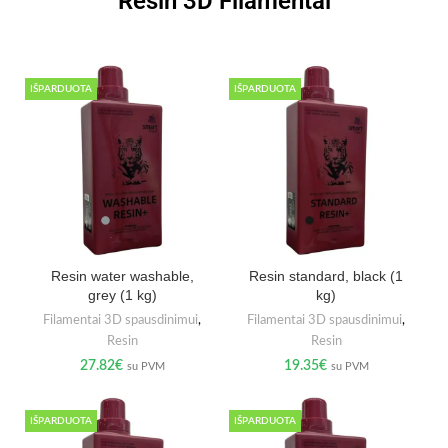
Resin 3D Filamentai
IŠPARDUOTA
IŠPARDUOTA
Resin water washable,
Resin standard, black (1
grey (1 kg)
kg)
Filamentai 3D spausdinimui
,
Filamentai 3D spausdinimui
,
Resin
Resin
27.82
€
19.35
€
su PVM
su PVM
IŠPARDUOTA
IŠPARDUOTA