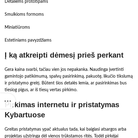
Detaliems prototipams
Smulkioms formoms
Miniatiūroms
Estetiniams pavyzdžiams
Į ką atkreipti dėmesį prieš perkant
Gera kaina svarbi, tačiau vien jos nepakanka. Naudinga įvertinti
gamintojo patikimumą, spalvų pasirinkimą, pakuotę, likučio tikslumą
ir pristatymo greitį. Būtent šios detalės lemia, ar pasirinkimas bus
tiesiog pigus, ar iš tiesų vertas pirkimo.
Pirkimas internetu ir pristatymas
Kybartuose
Greitas pristatymas ypač aktualus tada, kai baigiasi atsargos arba
projektas užstringa dėl vienos trūkstamos ritės. Todėl pirkėjai