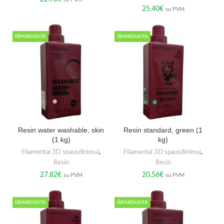
25.40
€
su PVM
IŠPARDUOTA
IŠPARDUOTA
Resin water washable, skin
Resin standard, green (1
(1 kg)
kg)
Filamentai 3D spausdinimui
,
Filamentai 3D spausdinimui
,
Resin
Resin
27.82
€
20.56
€
su PVM
su PVM
IŠPARDUOTA
IŠPARDUOTA