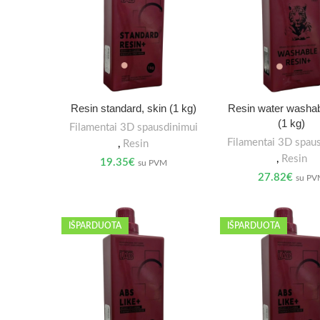
Resin standard, skin (1 kg)
Resin water washab
(1 kg)
Filamentai 3D spausdinimui
Filamentai 3D spau
,
Resin
,
Resin
19.35
€
su PVM
27.82
€
su P
IŠPARDUOTA
IŠPARDUOTA