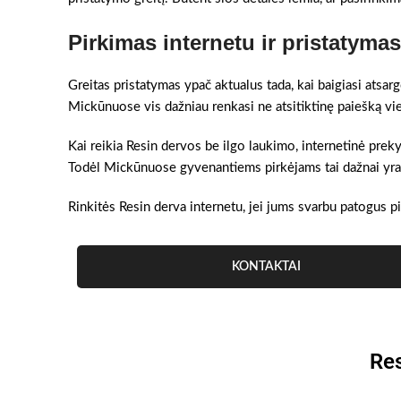
Pirkimas internetu ir pristatym
Greitas pristatymas ypač aktualus tada, kai baigiasi atsar
Mickūnuose vis dažniau renkasi ne atsitiktinę paiešką vi
Kai reikia Resin dervos be ilgo laukimo, internetinė prek
Todėl Mickūnuose gyvenantiems pirkėjams tai dažnai yra gr
Rinkitės Resin derva internetu, jei jums svarbu patogus pi
KONTAKTAI
Res