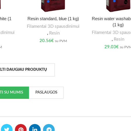
ite (1
Resin standard, blue (1 kg)
Resin water washabl
(1 kg)
Filamentai 3D spausdinimui
sdinimui
Filamentai 3D spaus
,
Resin
,
Resin
20.56
€
su PVM
29.03
€
VM
su PV
ELTI DAUGIAU PRODUKTŲ
KTI SU MUMIS
PASLAUGOS