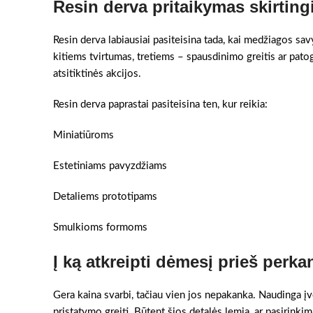
Resin derva pritaikymas skirtin
Resin derva labiausiai pasiteisina tada, kai medžiagos sa
kitiems tvirtumas, tretiems – spausdinimo greitis ar pato
atsitiktinės akcijos.
Resin derva paprastai pasiteisina ten, kur reikia:
Miniatiūroms
Estetiniams pavyzdžiams
Detaliems prototipams
Smulkioms formoms
Į ką atkreipti dėmesį prieš perka
Gera kaina svarbi, tačiau vien jos nepakanka. Naudinga įv
pristatymo greitį. Būtent šios detalės lemia, ar pasirinkim