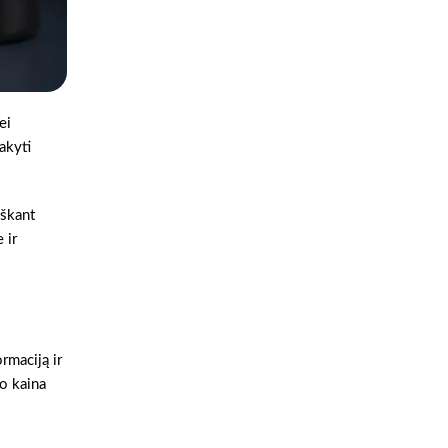
ei
akyti
eškant
 ir
rmaciją ir
 o kaina