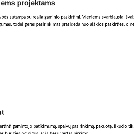
giems projektams
vybės sutampa su realia gaminio paskirtimi. Vieniems svarbiausia išvai
gumas, todėl geras pasirinkimas prasideda nuo aiškios paskirties, o n
nt
ertinti gamintojo patikimumą, spalvų pasirinkimą, pakuotę, likučio tik
as bus tiesiog pigus, ar iš tiesų vertas pirkimo.