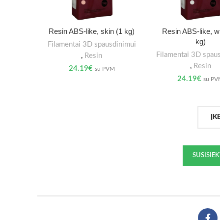
Resin ABS-like, skin (1 kg)
Resin ABS-like, wh
kg)
Filamentai 3D spausdinimui
Filamentai 3D spau
,
Resin
,
Resin
24.19
€
su PVM
24.19
€
su P
ĮK
SUSISIE