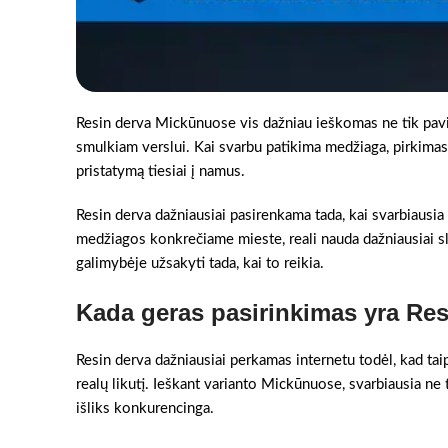
Resin derva Mickūnuose vis dažniau ieškomas ne tik pav
smulkiam verslui. Kai svarbu patikima medžiaga, pirkimas in
pristatymą tiesiai į namus.
Resin derva dažniausiai pasirenkama tada, kai svarbiausia
medžiagos konkrečiame mieste, reali nauda dažniausiai sl
galimybėje užsakyti tada, kai to reikia.
Kada geras pasirinkimas yra Res
Resin derva dažniausiai perkamas internetu todėl, kad taip
realų likutį. Ieškant varianto Mickūnuose, svarbiausia ne t
išliks konkurencinga.