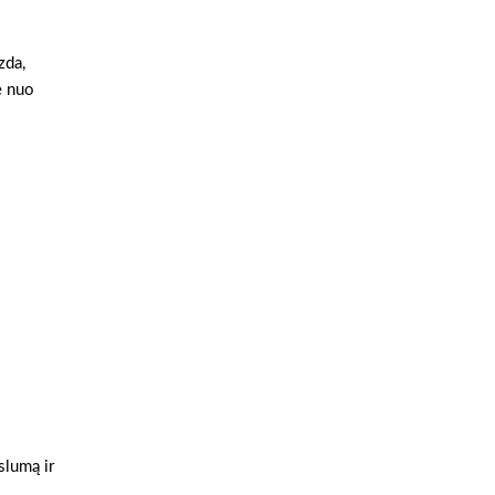
zda,
e nuo
slumą ir