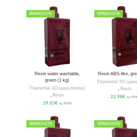
IŠPARDUOTA
IŠPARDUOTA
Resin water washable,
Resin ABS-like, gre
green (1 kg)
Filamentai 3D spau
Filamentai 3D spausdinimui
,
Resin
,
Resin
22.98
€
su P
29.03
€
su PVM
IŠPARDUOTA
IŠPARDUOTA