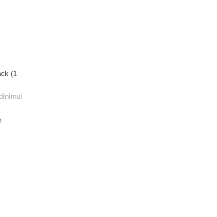
ack (1
dinimui
M