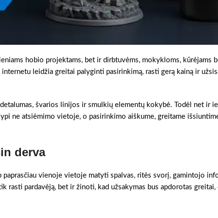
ieniams hobio projektams, bet ir dirbtuvėms, mokykloms, kūrėjams b
ternetu leidžia greitai palyginti pasirinkimą, rasti gerą kainą ir užsis
 detalumas, švarios linijos ir smulkių elementų kokybė. Todėl net ir i
ypi ne atsiėmimo vietoje, o pasirinkimo aiškume, greitame išsiuntime
in derva
 paprasčiau vienoje vietoje matyti spalvas, ritės svorį, gamintojo info
ik rasti pardavėją, bet ir žinoti, kad užsakymas bus apdorotas greitai,