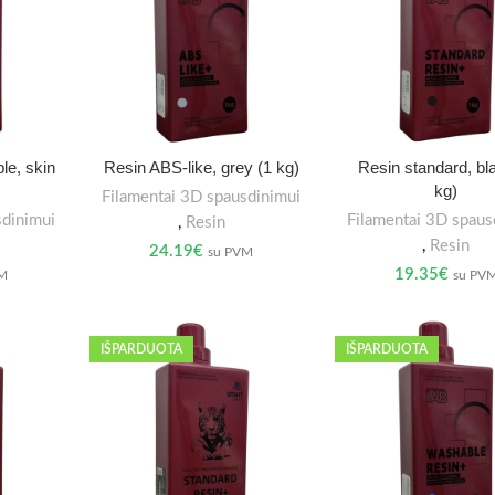
le, skin
Resin ABS-like, grey (1 kg)
Resin standard, bl
kg)
Filamentai 3D spausdinimui
sdinimui
Filamentai 3D spaus
,
Resin
,
Resin
24.19
€
su PVM
19.35
€
VM
su PV
IŠPARDUOTA
IŠPARDUOTA