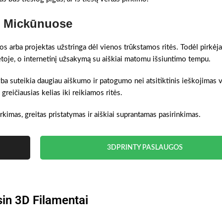
as Mickūnuose
gos arba projektas užstringa dėl vienos trūkstamos ritės. Todėl pirkėja
etoje, o internetinį užsakymą su aiškiai matomu išsiuntimo tempu.
yba suteikia daugiau aiškumo ir patogumo nei atsitiktinis ieškojimas v
eičiausias kelias iki reikiamos ritės.
rkimas, greitas pristatymas ir aiškiai suprantamas pasirinkimas.
3DPRINTY PASLAUGOS
in 3D Filamentai