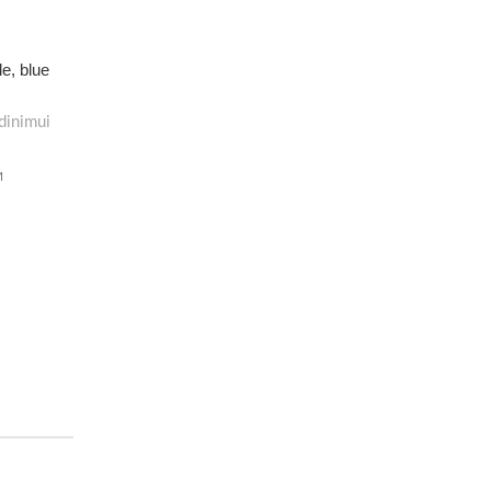
e, blue
dinimui
M