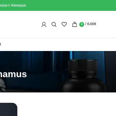
ijoje ir Vokietyjoje
/
0.00
€
0
I
 namus