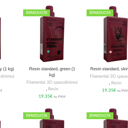
IŠPARDUOTA
IŠPARDUOTA
y (1 kg)
Resin standard, green (1
Resin standard, skin
kg)
sdinimui
Filamentai 3D spaus
Filamentai 3D spausdinimui
,
Resin
,
Resin
19.35
€
VM
su PV
19.35
€
su PVM
IŠPARDUOTA
IŠPARDUOTA