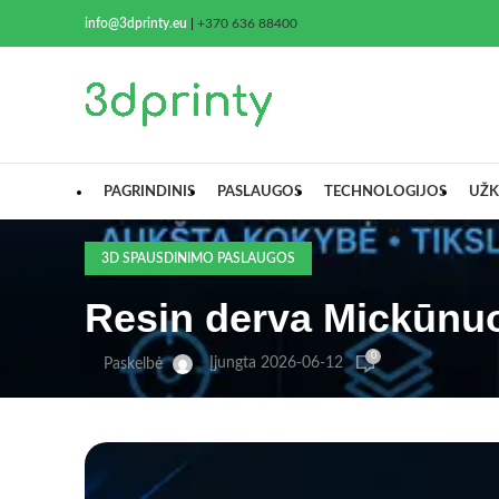
info@3dprinty.eu
|
+370 636 88400
PAGRINDINIS
PASLAUGOS
TECHNOLOGIJOS
UŽK
3D SPAUSDINIMO PASLAUGOS
Resin derva Mickūnuo
0
Įjungta 2026-06-12
Paskelbė