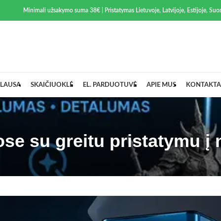
Minimali užsakymo suma 38€ | Pristatymas Lietuvoje, Latvijoje, Estijoje, Suom
LAUSA
SKAIČIUOKLĖ
EL. PARDUOTUVĖ
APIE MUS
KONTAKTA
se su greitu pristatymu į