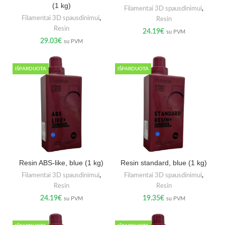
(1 kg)
Filamentai 3D spausdinimui
,
Filamentai 3D spausdinimui
,
Resin
Resin
24.19
€
su PVM
29.03
€
su PVM
IŠPARDUOTA
IŠPARDUOTA
Resin ABS-like, blue (1 kg)
Resin standard, blue (1 kg)
Filamentai 3D spausdinimui
,
Filamentai 3D spausdinimui
,
Resin
Resin
24.19
€
19.35
€
su PVM
su PVM