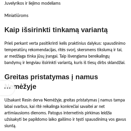
Juvelyrikos ir liejimo modeliams
Miniatiūroms
Kaip išsirinkti tinkamą variantą
Prieš perkant verta pasitikrinti kelis praktinius dalykus: spausdinimo
temperatūrų rekomendacijas, ritės svorį, skersmens tikslumą ir tai,
ar medžiaga tinka jūsų įrangai. Taip išvengiama bereikalingų
bandymų ir lengviau išsirinkti variantą, kuris iš tiesų dirbs sklandžiai.
Greitas pristatymas į namus
Nemėžyje
Užsakant Resin derva Nemėžyje, greitas pristatymas į namus tampa
labai svarbus, kai ritė reikalinga konkrečiai savaitei ar net
artimiausioms dienoms. Patogus internetinis pirkimas leidžia
užsisakyti be papildomo laiko gaišimo ir tęsti spausdinimą vos gavus
siuntą.