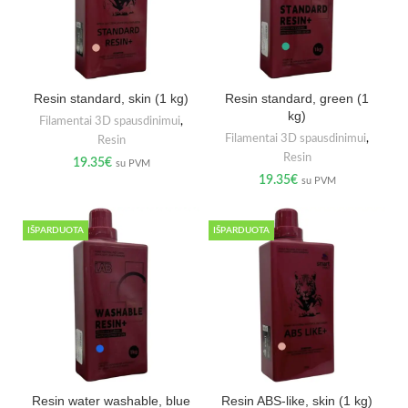
Resin standard, skin (1 kg)
Resin standard, green (1
kg)
Filamentai 3D spausdinimui
,
Filamentai 3D spausdinimui
,
Resin
Resin
19.35
€
su PVM
19.35
€
su PVM
IŠPARDUOTA
IŠPARDUOTA
Resin water washable, blue
Resin ABS-like, skin (1 kg)