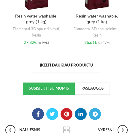
Resin water washable,
Resin water washable,
grey (1 kg)
grey (1 kg)
Filamentai 3D spausdinimui
,
Filamentai 3D spausdinimui
,
Resin
Resin
27.82
€
26.61
€
su PVM
su PVM
ĮKELTI DAUGIAU PRODUKTŲ
SUSISIEKTI SU MUMIS
PASLAUGOS
NAUJESNIS
VYRESNI