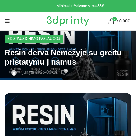
Minimali užsakymo suma 38€
0
/
0.00
€
3D SPAUSDINIMO PASLAUGOS
Resin derva Nemėžyje su greitu
pristatymu į namus
0
Įjungta 2026-06-12