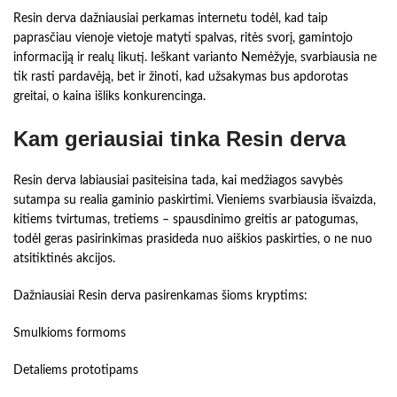
Resin derva dažniausiai perkamas internetu todėl, kad taip
paprasčiau vienoje vietoje matyti spalvas, ritės svorį, gamintojo
informaciją ir realų likutį. Ieškant varianto Nemėžyje, svarbiausia ne
tik rasti pardavėją, bet ir žinoti, kad užsakymas bus apdorotas
greitai, o kaina išliks konkurencinga.
Kam geriausiai tinka Resin derva
Resin derva labiausiai pasiteisina tada, kai medžiagos savybės
sutampa su realia gaminio paskirtimi. Vieniems svarbiausia išvaizda,
kitiems tvirtumas, tretiems – spausdinimo greitis ar patogumas,
todėl geras pasirinkimas prasideda nuo aiškios paskirties, o ne nuo
atsitiktinės akcijos.
Dažniausiai Resin derva pasirenkamas šioms kryptims:
Smulkioms formoms
Detaliems prototipams