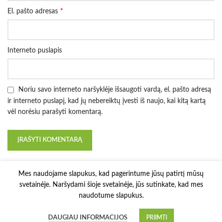
*
El. pašto adresas
Interneto puslapis
Noriu savo interneto naršyklėje išsaugoti vardą, el. pašto adresą
ir interneto puslapį, kad jų nebereiktų įvesti iš naujo, kai kitą kartą
vėl norėsiu parašyti komentarą.
Mes naudojame slapukus, kad pagerintume jūsų patirtį mūsų
svetainėje. Naršydami šioje svetainėje, jūs sutinkate, kad mes
naudotume slapukus.
3D Printy
2022 Solution:
E-project.LT
.
DAUGIAU INFORMACIJOS
PRIIMTI