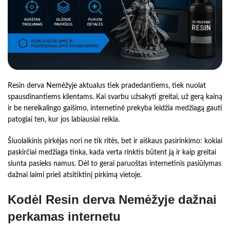
Resin derva Nemėžyje aktualus tiek pradedantiems, tiek nuolat
spausdinantiems klientams. Kai svarbu užsakyti greitai, už gerą kainą
ir be nereikalingo gaišimo, internetinė prekyba leidžia medžiagą gauti
patogiai ten, kur jos labiausiai reikia.
Šiuolaikinis pirkėjas nori ne tik ritės, bet ir aiškaus pasirinkimo: kokiai
paskirčiai medžiaga tinka, kada verta rinktis būtent ją ir kaip greitai
siunta pasieks namus. Dėl to gerai paruoštas internetinis pasiūlymas
dažnai laimi prieš atsitiktinį pirkimą vietoje.
Kodėl Resin derva Nemėžyje dažnai
perkamas internetu