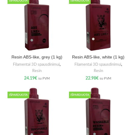
IŠPARDUOTA
IŠPARDUOTA
Resin ABS-like, grey (1 kg)
Resin ABS-like, white (1 kg)
Filamentai 3D spausdinimui
,
Filamentai 3D spausdinimui
,
Resin
Resin
24.19
€
22.98
€
su PVM
su PVM
IŠPARDUOTA
IŠPARDUOTA