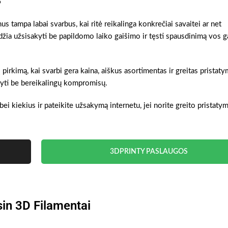
 tampa labai svarbus, kai ritė reikalinga konkrečiai savaitei ar net
džia užsisakyti be papildomo laiko gaišimo ir tęsti spausdinimą vos 
 pirkimą, kai svarbi gera kaina, aiškus asortimentas ir greitas pristaty
akyti be bereikalingų kompromisų.
bei kiekius ir pateikite užsakymą internetu, jei norite greito pristat
3DPRINTY PASLAUGOS
in 3D Filamentai