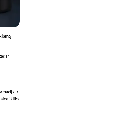
ikiamą
as ir
rmaciją ir
aina išliks