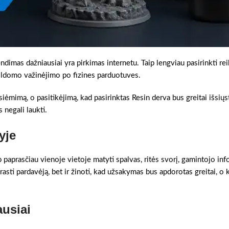
ndimas dažniausiai yra pirkimas internetu. Taip lengviau pasirinkti re
pildomo važinėjimo po fizines parduotuves.
tsiėmimą, o pasitikėjimą, kad pasirinktas Resin derva bus greitai išsiųst
 negali laukti.
yje
 paprasčiau vienoje vietoje matyti spalvas, ritės svorį, gamintojo info
rasti pardavėją, bet ir žinoti, kad užsakymas bus apdorotas greitai, o k
ausiai