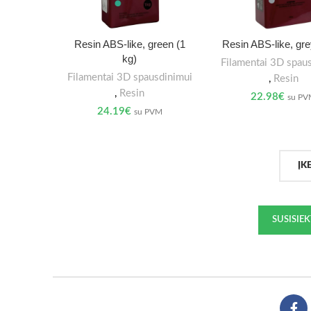
Resin ABS-like, green (1
Resin ABS-like, gre
kg)
Filamentai 3D spau
Filamentai 3D spausdinimui
,
Resin
,
Resin
22.98
€
su P
24.19
€
su PVM
ĮK
SUSISIE