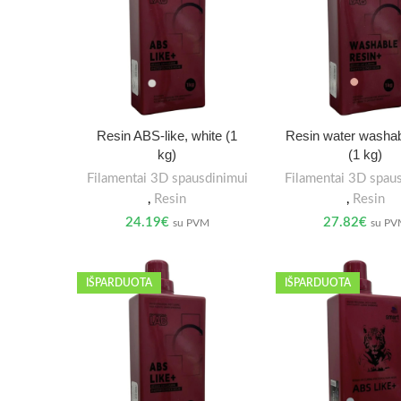
Resin ABS-like, white (1
Resin water washab
kg)
(1 kg)
Filamentai 3D spausdinimui
Filamentai 3D spau
,
Resin
,
Resin
24.19
€
27.82
€
su PVM
su P
IŠPARDUOTA
IŠPARDUOTA