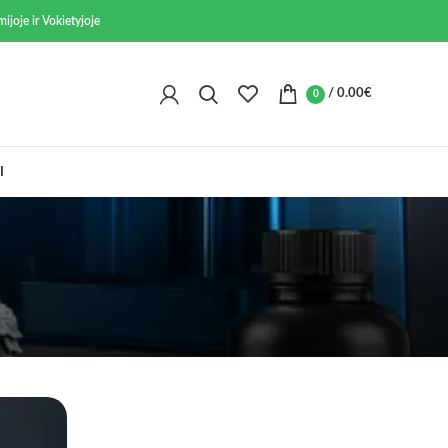
ijoje ir Vokietyjoje
/
0.00
€
0
I