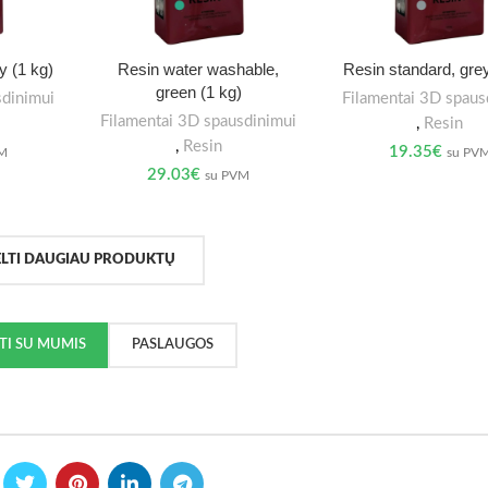
y (1 kg)
Resin water washable,
Resin standard, grey
green (1 kg)
sdinimui
Filamentai 3D spaus
Filamentai 3D spausdinimui
,
Resin
,
Resin
19.35
€
VM
su PV
29.03
€
su PVM
ELTI DAUGIAU PRODUKTŲ
KTI SU MUMIS
PASLAUGOS