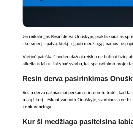
Jei reikalingas Resin derva Onuškyje, praktiškiausias spre
skersmenį, spalvą, kiekį ir gauti medžiagą į namus be pa
Vietinė paieška šiandien dažnai reiškia ne būtinai fizinį a
atkeliaus laiku. Tai ypač svarbu, kai spausdinimo projektas
Resin derva pasirinkimas Onušk
Resin derva dažniausiai perkamas internetu todėl, kad taip
realų likutį. Ieškant varianto Onuškyje, svarbiausia ne tik 
konkurencinga.
Kur ši medžiaga pasiteisina labi