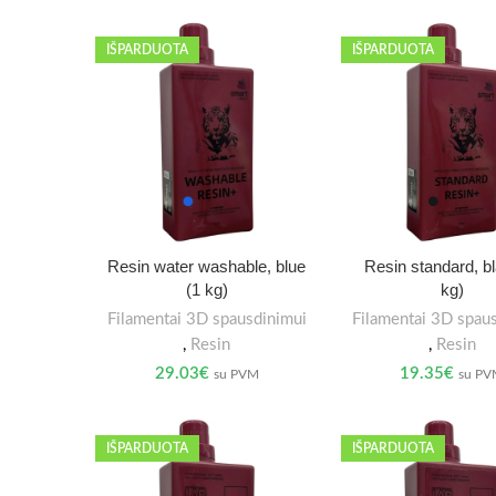
IŠPARDUOTA
IŠPARDUOTA
Resin water washable, blue
Resin standard, b
(1 kg)
kg)
Filamentai 3D spausdinimui
Filamentai 3D spau
,
Resin
,
Resin
29.03
€
19.35
€
su PVM
su P
IŠPARDUOTA
IŠPARDUOTA