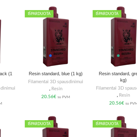
IŠPARDUOTA
IŠPARDUOTA
lack (1
Resin standard, blue (1 kg)
Resin standard, gr
kg)
Filamentai 3D spausdinimui
sdinimui
Filamentai 3D spaus
,
Resin
,
Resin
20.56
€
su PVM
20.56
€
VM
su PV
IŠPARDUOTA
IŠPARDUOTA