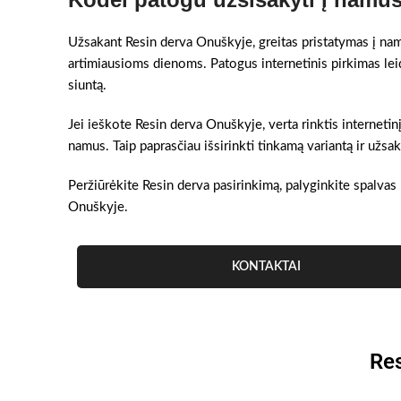
Užsakant Resin derva Onuškyje, greitas pristatymas į namus
artimiausioms dienoms. Patogus internetinis pirkimas lei
siuntą.
Jei ieškote Resin derva Onuškyje, verta rinktis internetinį
namus. Taip paprasčiau išsirinkti tinkamą variantą ir užs
Peržiūrėkite Resin derva pasirinkimą, palyginkite spalvas 
Onuškyje.
KONTAKTAI
Res