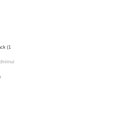
ack (1
dinimui
M