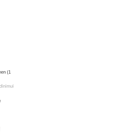
een (1
dinimui
M