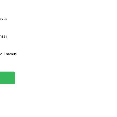
gavus
mas į
ymo į namus