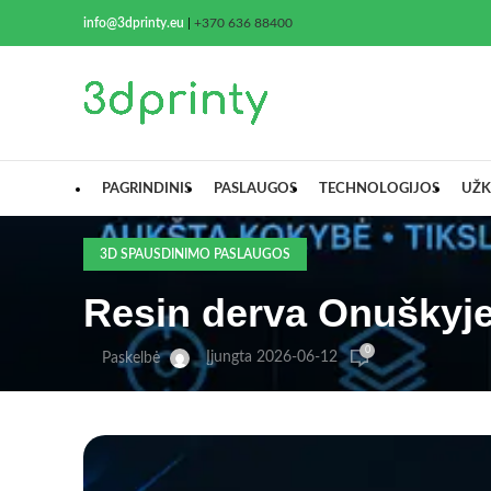
info@3dprinty.eu
|
+370 636 88400
PAGRINDINIS
PASLAUGOS
TECHNOLOGIJOS
UŽK
3D SPAUSDINIMO PASLAUGOS
Resin derva Onuškyje 
0
Įjungta 2026-06-12
Paskelbė