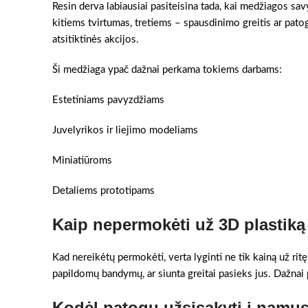
Resin derva labiausiai pasiteisina tada, kai medžiagos sa
kitiems tvirtumas, tretiems – spausdinimo greitis ar pato
atsitiktinės akcijos.
Ši medžiaga ypač dažnai perkama tokiems darbams:
Estetiniams pavyzdžiams
Juvelyrikos ir liejimo modeliams
Miniatiūroms
Detaliems prototipams
Kaip nepermokėti už 3D plastiką
Kad nereikėtų permokėti, verta lyginti ne tik kainą už ritę
papildomų bandymų, ar siunta greitai pasieks jus. Dažnai pr
Kodėl patogu užsisakyti į namu