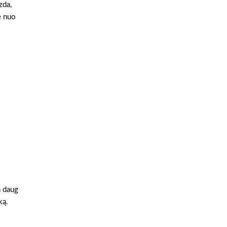
zda,
e nuo
a daug
ką.