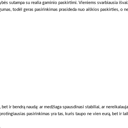
vybės sutampa su realia gaminio paskirtimi. Vieniems svarbiausia išvai
gumas, todėl geras pasirinkimas prasideda nuo aiškios paskirties, o n
, bet ir bendrą naudą: ar medžiaga spausdinasi stabiliai, ar nereikalauj
otingiausias pasirinkimas yra tas, kuris taupo ne vien eurą, bet ir lai
s