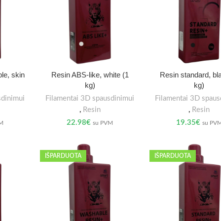
le, skin
Resin ABS-like, white (1
Resin standard, bl
kg)
kg)
sdinimui
Filamentai 3D spausdinimui
Filamentai 3D spaus
,
Resin
,
Resin
22.98
€
19.35
€
VM
su PVM
su PV
IŠPARDUOTA
IŠPARDUOTA