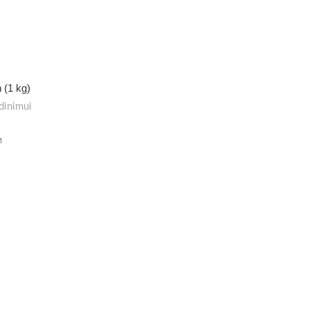
 (1 kg)
dinimui
M