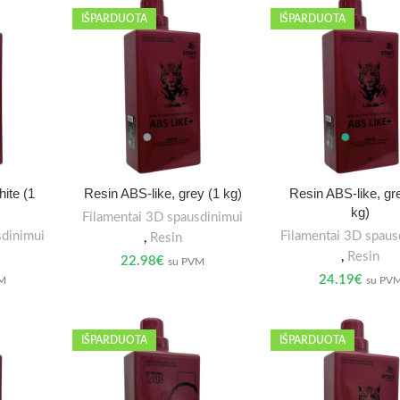
IŠPARDUOTA
IŠPARDUOTA
ite (1
Resin ABS-like, grey (1 kg)
Resin ABS-like, gr
kg)
Filamentai 3D spausdinimui
sdinimui
Filamentai 3D spaus
,
Resin
,
Resin
22.98
€
su PVM
24.19
€
VM
su PV
IŠPARDUOTA
IŠPARDUOTA