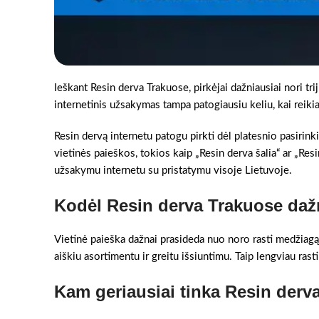
Ieškant Resin derva Trakuose, pirkėjai dažniausiai nori tr
internetinis užsakymas tampa patogiausiu keliu, kai reikia 
Resin dervą internetu patogu pirkti dėl platesnio pasirinki
vietinės paieškos, tokios kaip „Resin derva šalia“ ar „Res
užsakymu internetu su pristatymu visoje Lietuvoje.
Kodėl Resin derva Trakuose daž
Vietinė paieška dažnai prasideda nuo noro rasti medžiagą 
aiškiu asortimentu ir greitu išsiuntimu. Taip lengviau rast
Kam geriausiai tinka Resin derv