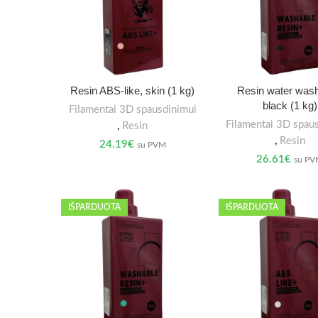
Resin ABS-like, skin (1 kg)
Resin water wash
black (1 kg)
Filamentai 3D spausdinimui
Filamentai 3D spau
,
Resin
,
Resin
24.19
€
su PVM
26.61
€
su P
IŠPARDUOTA
IŠPARDUOTA