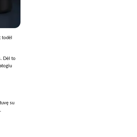
t todėl
s. Dėl to
patogiu
otuvę su
.