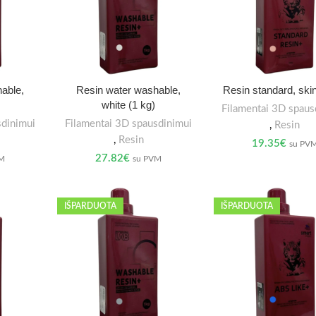
able,
Resin water washable,
Resin standard, skin
white (1 kg)
Filamentai 3D spaus
sdinimui
Filamentai 3D spausdinimui
,
Resin
,
Resin
19.35
€
su PV
27.82
€
VM
su PVM
IŠPARDUOTA
IŠPARDUOTA