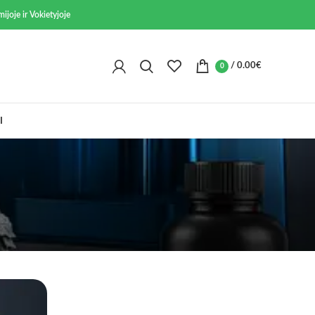
ijoje ir Vokietyjoje
/
0.00
€
0
I