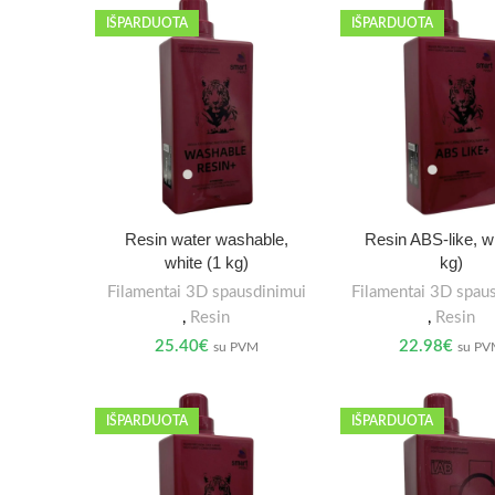
IŠPARDUOTA
IŠPARDUOTA
Resin water washable,
Resin ABS-like, wh
white (1 kg)
kg)
Filamentai 3D spausdinimui
Filamentai 3D spau
,
Resin
,
Resin
25.40
€
22.98
€
su PVM
su P
IŠPARDUOTA
IŠPARDUOTA