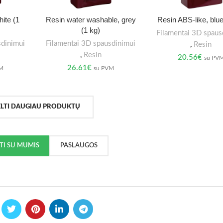
ite (1
Resin water washable, grey
Resin ABS-like, blue
(1 kg)
Filamentai 3D spaus
sdinimui
Filamentai 3D spausdinimui
,
Resin
,
Resin
20.56
€
su PV
26.61
€
VM
su PVM
ELTI DAUGIAU PRODUKTŲ
KTI SU MUMIS
PASLAUGOS