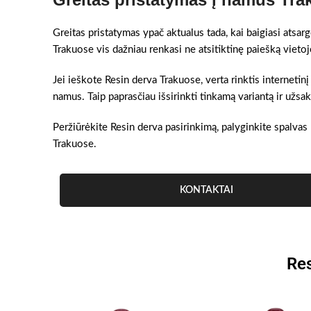
Greitas pristatymas ypač aktualus tada, kai baigiasi atsar
Trakuose vis dažniau renkasi ne atsitiktinę paiešką vieto
Jei ieškote Resin derva Trakuose, verta rinktis internetinį
namus. Taip paprasčiau išsirinkti tinkamą variantą ir užs
Peržiūrėkite Resin derva pasirinkimą, palyginkite spalvas 
Trakuose.
KONTAKTAI
Res