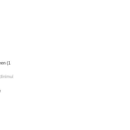
een (1
dinimui
M