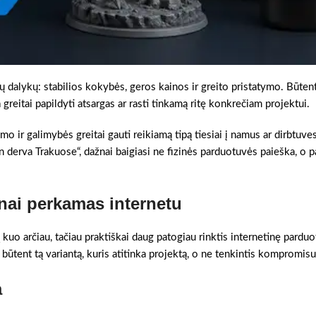
ijų dalykų: stabilios kokybės, geros kainos ir greito pristatymo. Būten
greitai papildyti atsargas ar rasti tinkamą ritę konkrečiam projektui.
mo ir galimybės greitai gauti reikiamą tipą tiesiai į namus ar dirbtuve
in derva Trakuose“, dažnai baigiasi ne fizinės parduotuvės paieška, o 
nai perkamas internetu
kuo arčiau, tačiau praktiškai daug patogiau rinktis internetinę pardu
i būtent tą variantą, kuris atitinka projektą, o ne tenkintis kompromisu
a