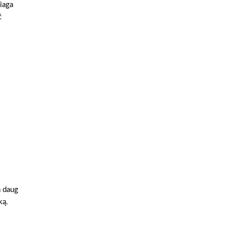
iaga
č
a daug
ką.