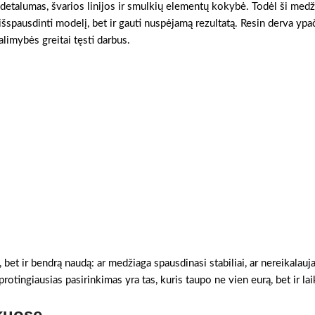
 detalumas, švarios linijos ir smulkių elementų kokybė. Todėl ši medž
šspausdinti modelį, bet ir gauti nuspėjamą rezultatą. Resin derva ypa
alimybės greitai tęsti darbus.
, bet ir bendrą naudą: ar medžiaga spausdinasi stabiliai, ar nereikalauj
otingiausias pasirinkimas yra tas, kuris taupo ne vien eurą, bet ir lai
kuose