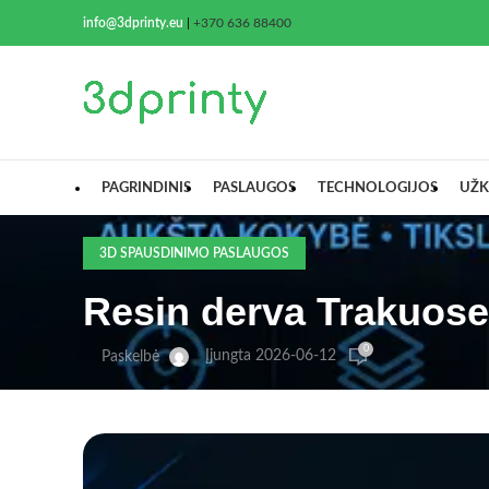
info@3dprinty.eu
|
+370 636 88400
PAGRINDINIS
PASLAUGOS
TECHNOLOGIJOS
UŽK
3D SPAUSDINIMO PASLAUGOS
Resin derva Trakuose 
0
Įjungta 2026-06-12
Paskelbė