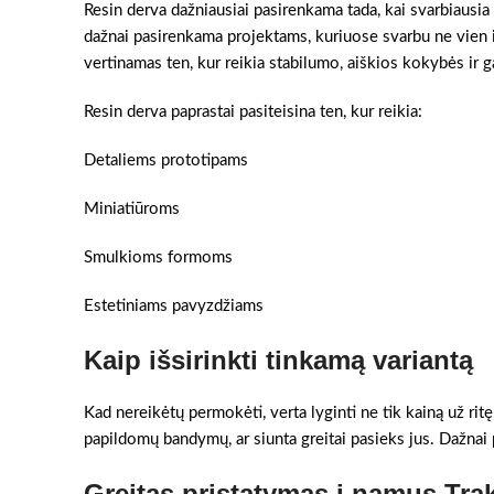
Resin derva dažniausiai pasirenkama tada, kai svarbiausia
dažnai pasirenkama projektams, kuriuose svarbu ne vien i
vertinamas ten, kur reikia stabilumo, aiškios kokybės ir g
Resin derva paprastai pasiteisina ten, kur reikia:
Detaliems prototipams
Miniatiūroms
Smulkioms formoms
Estetiniams pavyzdžiams
Kaip išsirinkti tinkamą variantą
Kad nereikėtų permokėti, verta lyginti ne tik kainą už ritę
papildomų bandymų, ar siunta greitai pasieks jus. Dažnai pr
Greitas pristatymas į namus Tra