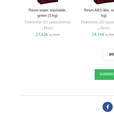
Resin water washable,
Resin ABS-like, wh
green (1 kg)
kg)
Filamentai 3D spausdinimui
Filamentai 3D spau
,
Resin
,
Resin
27.82
€
24.19
€
su PVM
su P
ĮK
SUSISIE