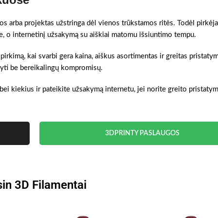
gos arba projektas užstringa dėl vienos trūkstamos ritės. Todėl pirkėja
je, o internetinį užsakymą su aiškiai matomu išsiuntimo tempu.
 pirkimą, kai svarbi gera kaina, aiškus asortimentas ir greitas pristatym
akyti be bereikalingų kompromisų.
bei kiekius ir pateikite užsakymą internetu, jei norite greito pristat
3DPRINTY PASLAUGOS
in 3D Filamentai