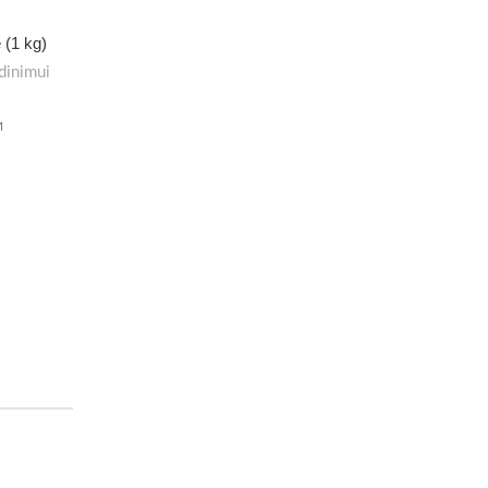
 (1 kg)
dinimui
M