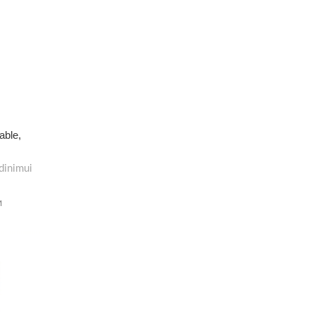
able,
dinimui
M