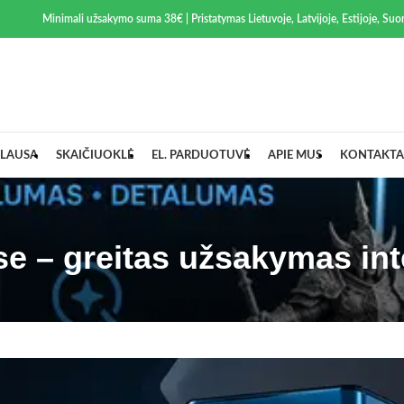
Minimali užsakymo suma 38€ | Pristatymas Lietuvoje, Latvijoje, Estijoje, Suom
LAUSA
SKAIČIUOKLĖ
EL. PARDUOTUVĖ
APIE MUS
KONTAKTA
se – greitas užsakymas int