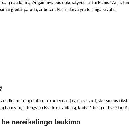
 realų naudojimą. Ar gaminys bus dekoratyvus, ar funkcinis? Ar jis turi
simai greitai parodo, ar būtent Resin derva yra teisinga kryptis.
ę
 spausdinimo temperatūrų rekomendacijas, ritės svorį, skersmens tikslum
ų bandymų ir lengviau išsirinkti variantą, kuris iš tiesų dirbs sklandži
 be nereikalingo laukimo