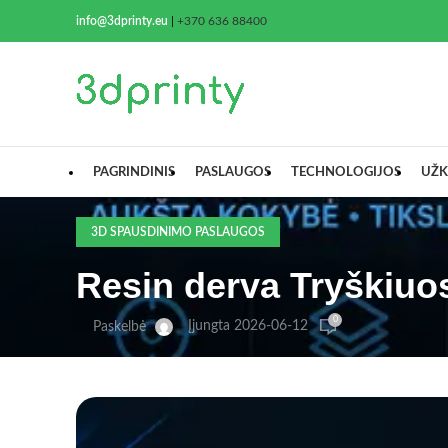
info@3dprinty.eu
|
+370 636 88400
PAGRINDINIS
PASLAUGOS
TECHNOLOGIJOS
UŽK
3D SPAUSDINIMO PASLAUGOS
Resin derva Tryškiuo
0
Įjungta 2026-06-12
Paskelbė