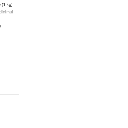
 (1 kg)
dinimui
M