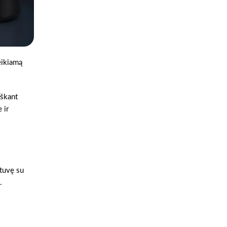
eikiamą
eškant
 ir
otuvę su
.