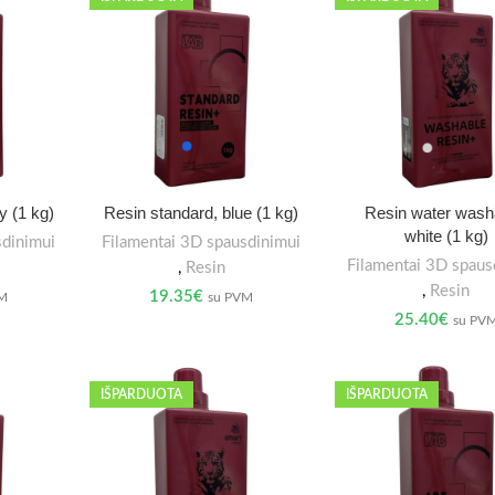
y (1 kg)
Resin standard, blue (1 kg)
Resin water wash
white (1 kg)
sdinimui
Filamentai 3D spausdinimui
Filamentai 3D spaus
,
Resin
,
Resin
19.35
€
VM
su PVM
25.40
€
su PV
IŠPARDUOTA
IŠPARDUOTA