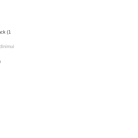
ack (1
dinimui
M