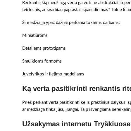
Renkantis šią medžiagą verta galvoti ne abstrakčiai, o per
tvirtesnis, ar svarbiau paprastas spausdinimas? Tokie klau
Ši medžiaga ypač dažnai perkama tokiems darbams:
Miniatiūroms
Detaliems prototipams
Smulkioms formoms
Juvelyrikos ir liejimo modeliams
Ką verta pasitikrinti renkantis rit
Prieš perkant verta pasitikrinti kelis praktinius dalykus:
ar medžiaga tinka jūsų įrangai. Taip išvengiama bereikaling
Užsakymas internetu Tryškiuose