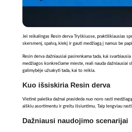
Jei reikalingas Resin derva Tryškiuose, praktiškiausias sp
skersmenį, spalvą, kiekį ir gauti medžiagą į namus be pa
Resin derva dažniausiai pasirenkama tada, kai svarbiausia
medžiagos konkrečiame mieste, reali nauda dažniausiai sl
galimybėje užsakyti tada, kai to reikia.
Kuo išsiskiria Resin derva
Vietinė paieška dažnai prasideda nuo noro rasti medžiagą 
aiškiu asortimentu ir greitu išsiuntimu. Taip lengviau rast
Dažniausi naudojimo scenarijai