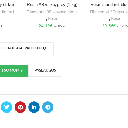
y (1 kg)
Resin ABS-like, grey (1 kg)
Resin standard, blue
sdinimui
Filamentai 3D spausdinimui
Filamentai 3D spaus
,
Resin
,
Resin
24.19
€
20.56
€
VM
su PVM
su PV
ELTI DAUGIAU PRODUKTŲ
KTI SU MUMIS
PASLAUGOS