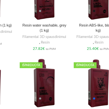
n (1 kg)
Resin water washable, grey
Resin ABS-like, bl
(1 kg)
kg)
sdinimui
Filamentai 3D spausdinimui
Filamentai 3D spaus
,
Resin
,
Resin
VM
27.82
€
25.40
€
su PVM
su PV
IŠPARDUOTA
IŠPARDUOTA