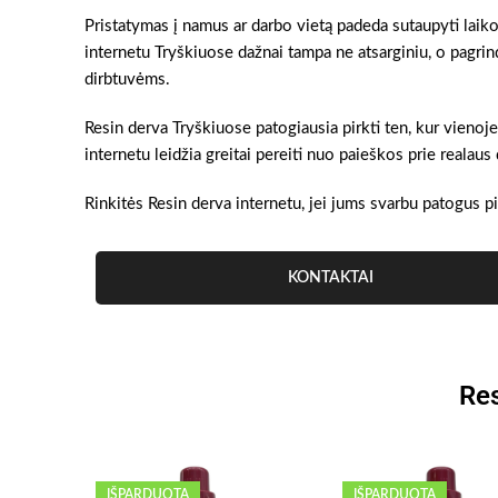
Pristatymas į namus ar darbo vietą padeda sutaupyti laiko
internetu Tryškiuose dažnai tampa ne atsarginiu, o pagri
dirbtuvėms.
Resin derva Tryškiuose patogiausia pirkti ten, kur vienoj
internetu leidžia greitai pereiti nuo paieškos prie realau
Rinkitės Resin derva internetu, jei jums svarbu patogus pi
KONTAKTAI
Res
IŠPARDUOTA
IŠPARDUOTA