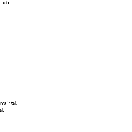
 būti
ą ir tai,
ai.