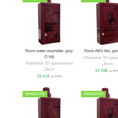
Resin water washable, grey
Resin ABS-like, gre
(1 kg)
Filamentai 3D spau
Filamentai 3D spausdinimui
,
Resin
,
Resin
22.98
€
su P
26.61
€
su PVM
IŠPARDUOTA
IŠPARDUOTA