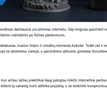
rendimas dažniausiai yra pirkimas internetu. Taip lengviau pasirinkti r
pildomo važinėjimo po fizines parduotuves.
 detalumas, švarios linijos ir smulkių elementų kokybė. Todėl net ir i
ypi ne atsiėmimo vietoje, o pasirinkimo aiškume, greitame išsiuntime
kuo arčiau, tačiau praktiškai daug patogiau rinktis internetinę pardu
i būtent tą variantą, kuris atitinka projektą, o ne tenkintis kompromisu