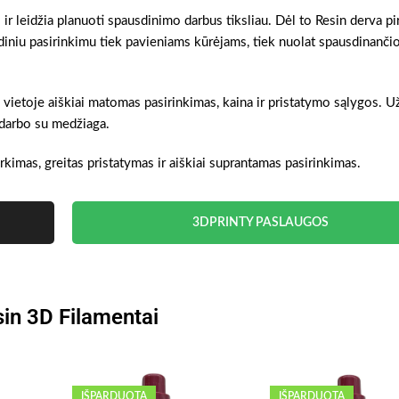
 ir leidžia planuoti spausdinimo darbus tiksliau. Dėl to Resin derva p
ndiniu pasirinkimu tiek pavieniams kūrėjams, tiek nuolat spausdinanč
e vietoje aiškiai matomas pasirinkimas, kaina ir pristatymo sąlygos.
s darbo su medžiaga.
rkimas, greitas pristatymas ir aiškiai suprantamas pasirinkimas.
3DPRINTY PASLAUGOS
in 3D Filamentai
IŠPARDUOTA
IŠPARDUOTA