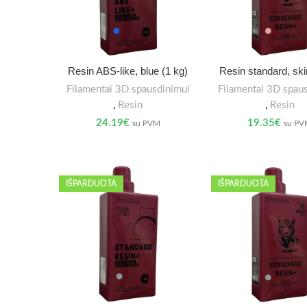
Resin ABS-like, blue (1 kg)
Resin standard, ski
Filamentai 3D spausdinimui
Filamentai 3D spau
,
Resin
,
Resin
24.19
€
19.35
€
su PVM
su P
IŠPARDUOTA
IŠPARDUOTA