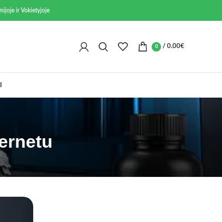
ijoje ir Vokietyjoje
/
0.00
€
0
I
ernetu