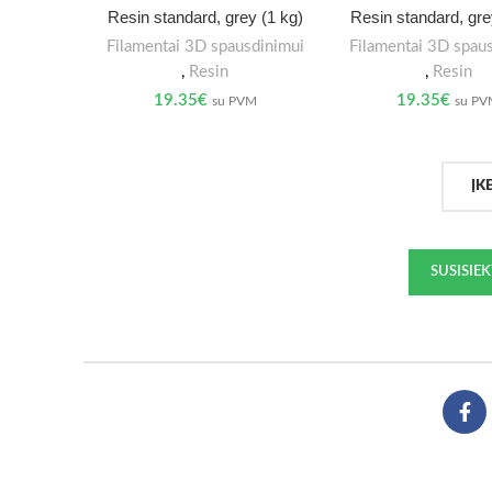
Resin standard, grey (1 kg)
Resin standard, gre
Filamentai 3D spausdinimui
Filamentai 3D spau
,
Resin
,
Resin
19.35
€
19.35
€
su PVM
su P
ĮK
SUSISIE