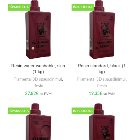
IŠPARDUOTA
IŠPARDUOTA
Resin water washable, skin
Resin standard, black (1
(1 kg)
kg)
Filamentai 3D spausdinimui
,
Filamentai 3D spausdinimui
,
Resin
Resin
27.82
€
19.35
€
su PVM
su PVM
IŠPARDUOTA
IŠPARDUOTA