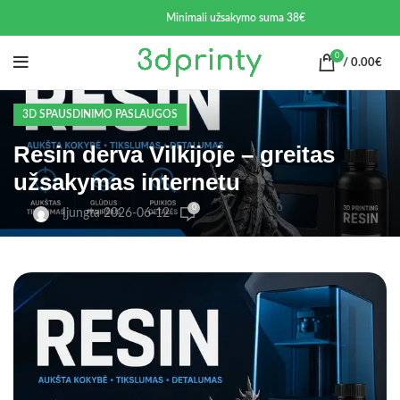
Minimali užsakymo suma 38€
0
/
0.00
€
3D SPAUSDINIMO PASLAUGOS
Resin derva Vilkijoje – greitas
užsakymas internetu
0
Įjungta 2026-06-12