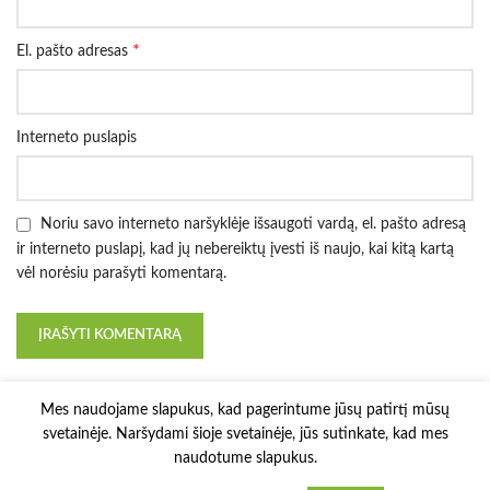
*
El. pašto adresas
Interneto puslapis
Noriu savo interneto naršyklėje išsaugoti vardą, el. pašto adresą
ir interneto puslapį, kad jų nebereiktų įvesti iš naujo, kai kitą kartą
vėl norėsiu parašyti komentarą.
Mes naudojame slapukus, kad pagerintume jūsų patirtį mūsų
svetainėje. Naršydami šioje svetainėje, jūs sutinkate, kad mes
naudotume slapukus.
3D Printy
2022 Solution:
E-project.LT
.