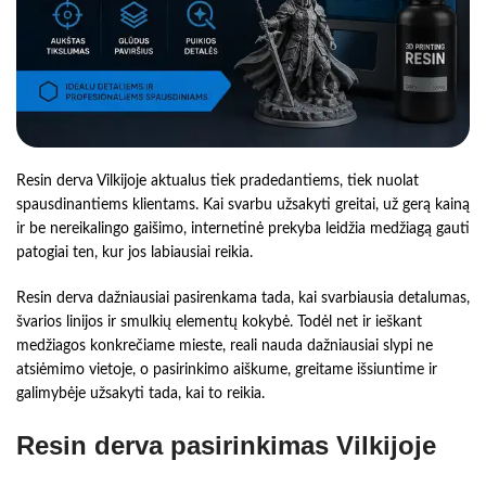
Resin derva Vilkijoje aktualus tiek pradedantiems, tiek nuolat
spausdinantiems klientams. Kai svarbu užsakyti greitai, už gerą kainą
ir be nereikalingo gaišimo, internetinė prekyba leidžia medžiagą gauti
patogiai ten, kur jos labiausiai reikia.
Resin derva dažniausiai pasirenkama tada, kai svarbiausia detalumas,
švarios linijos ir smulkių elementų kokybė. Todėl net ir ieškant
medžiagos konkrečiame mieste, reali nauda dažniausiai slypi ne
atsiėmimo vietoje, o pasirinkimo aiškume, greitame išsiuntime ir
galimybėje užsakyti tada, kai to reikia.
Resin derva pasirinkimas Vilkijoje