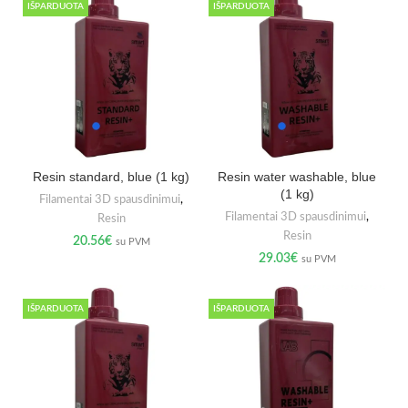
IŠPARDUOTA
IŠPARDUOTA
Resin standard, blue (1 kg)
Resin water washable, blue
(1 kg)
Filamentai 3D spausdinimui
,
Filamentai 3D spausdinimui
,
Resin
Resin
20.56
€
su PVM
29.03
€
su PVM
IŠPARDUOTA
IŠPARDUOTA