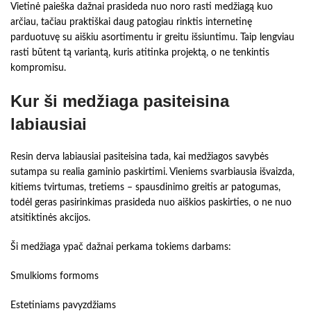
Vietinė paieška dažnai prasideda nuo noro rasti medžiagą kuo
arčiau, tačiau praktiškai daug patogiau rinktis internetinę
parduotuvę su aiškiu asortimentu ir greitu išsiuntimu. Taip lengviau
rasti būtent tą variantą, kuris atitinka projektą, o ne tenkintis
kompromisu.
Kur ši medžiaga pasiteisina
labiausiai
Resin derva labiausiai pasiteisina tada, kai medžiagos savybės
sutampa su realia gaminio paskirtimi. Vieniems svarbiausia išvaizda,
kitiems tvirtumas, tretiems – spausdinimo greitis ar patogumas,
todėl geras pasirinkimas prasideda nuo aiškios paskirties, o ne nuo
atsitiktinės akcijos.
Ši medžiaga ypač dažnai perkama tokiems darbams:
Smulkioms formoms
Estetiniams pavyzdžiams