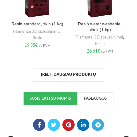
Resin standard, skin (1 kg)
Resin water washable,
black (1 kg)
Filamentai 3D spausdinimui
,
Filamentai 3D spausdinimui
,
Resin
Resin
19.35
€
su PVM
26.61
€
su PVM
ĮKELTI DAUGIAU PRODUKTŲ
SUSISIEKTI SU MUMIS
PASLAUGOS