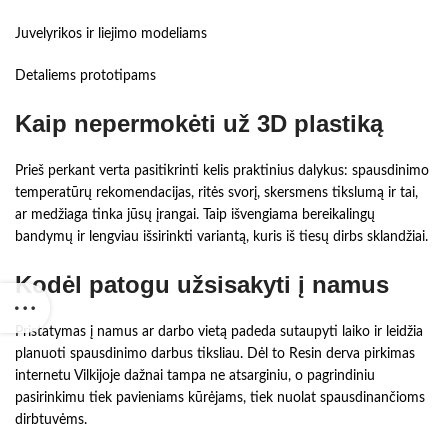
Juvelyrikos ir liejimo modeliams
Detaliems prototipams
Kaip nepermokėti už 3D plastiką
Prieš perkant verta pasitikrinti kelis praktinius dalykus: spausdinimo
temperatūrų rekomendacijas, ritės svorį, skersmens tikslumą ir tai,
ar medžiaga tinka jūsų įrangai. Taip išvengiama bereikalingų
bandymų ir lengviau išsirinkti variantą, kuris iš tiesų dirbs sklandžiai.
Kodėl patogu užsisakyti į namus
Pristatymas į namus ar darbo vietą padeda sutaupyti laiko ir leidžia
planuoti spausdinimo darbus tiksliau. Dėl to Resin derva pirkimas
internetu Vilkijoje dažnai tampa ne atsarginiu, o pagrindiniu
pasirinkimu tiek pavieniams kūrėjams, tiek nuolat spausdinančioms
dirbtuvėms.