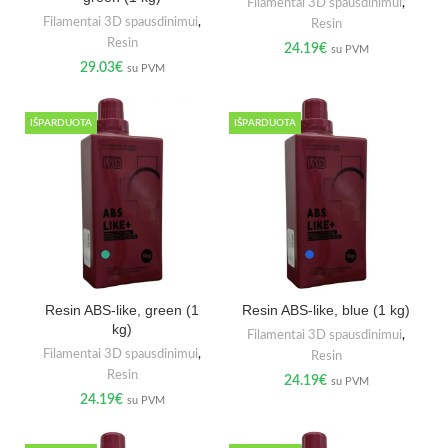
Filamentai 3D spausdinimui
,
Filamentai 3D spausdinimui
,
Resin
Resin
24.19
€
su PVM
29.03
€
su PVM
IŠPARDUOTA
IŠPARDUOTA
Resin ABS-like, green (1
Resin ABS-like, blue (1 kg)
kg)
Filamentai 3D spausdinimui
,
Filamentai 3D spausdinimui
,
Resin
Resin
24.19
€
su PVM
24.19
€
su PVM