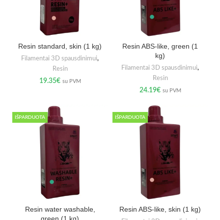
Resin standard, skin (1 kg)
Resin ABS-like, green (1
kg)
Filamentai 3D spausdinimui
,
Filamentai 3D spausdinimui
,
Resin
Resin
19.35
€
su PVM
24.19
€
su PVM
IŠPARDUOTA
IŠPARDUOTA
Resin water washable,
Resin ABS-like, skin (1 kg)
green (1 kg)