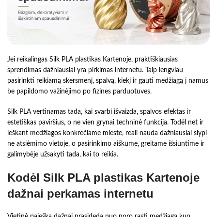
Jei reikalingas Silk PLA plastikas Kartenoje, praktiškiausias
sprendimas dažniausiai yra pirkimas internetu. Taip lengviau
pasirinkti reikiamą skersmenį, spalvą, kiekį ir gauti medžiagą į namus
be papildomo važinėjimo po fizines parduotuves.
Silk PLA vertinamas tada, kai svarbi išvaizda, spalvos efektas ir
estetiškas paviršius, o ne vien grynai techninė funkcija. Todėl net ir
ieškant medžiagos konkrečiame mieste, reali nauda dažniausiai slypi
ne atsiėmimo vietoje, o pasirinkimo aiškume, greitame išsiuntime ir
galimybėje užsakyti tada, kai to reikia.
Kodėl Silk PLA plastikas Kartenoje
dažnai perkamas internetu
Vietinė paieška dažnai prasideda nuo noro rasti medžiagą kuo