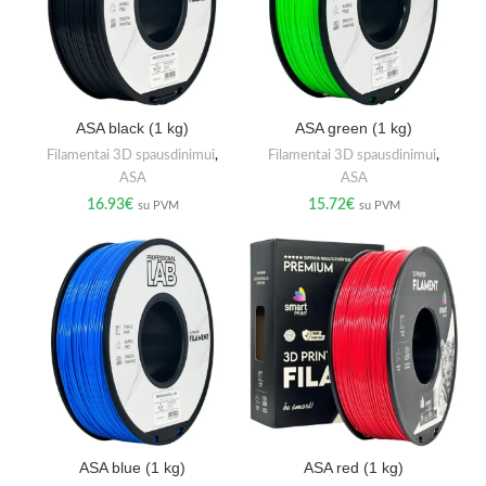
ASA black (1 kg)
ASA green (1 kg)
Filamentai 3D spausdinimui
,
Filamentai 3D spausdinimui
,
ASA
ASA
16.93
€
15.72
€
su PVM
su PVM
ASA blue (1 kg)
ASA red (1 kg)