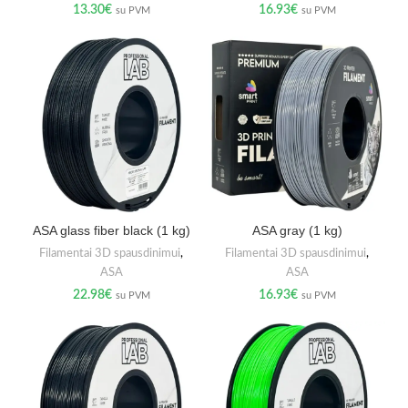
13.30
€
16.93
€
su PVM
su PVM
ASA glass fiber black (1 kg)
ASA gray (1 kg)
Filamentai 3D spausdinimui
,
Filamentai 3D spausdinimui
,
ASA
ASA
22.98
€
16.93
€
su PVM
su PVM