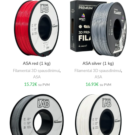
ASA red (1 kg)
ASA silver (1 kg)
Filamentai 3D spausdinimui
,
Filamentai 3D spausdinimui
,
ASA
ASA
15.72
€
16.93
€
su PVM
su PVM