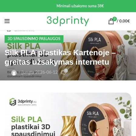
Minimali užsakymo suma 38€
0
/
0.00
€
3D SPAUSDINIMO PASLAUGOS
Silk PLA plastikas Kartenoje –
greitas užsakymas internetu
0
Įjungta 2026-06-12