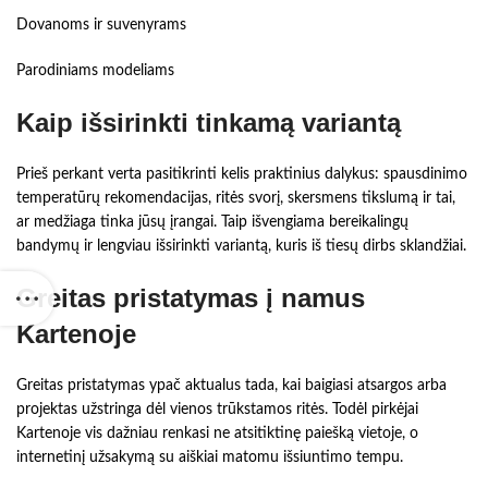
Dovanoms ir suvenyrams
Parodiniams modeliams
Kaip išsirinkti tinkamą variantą
Prieš perkant verta pasitikrinti kelis praktinius dalykus: spausdinimo
temperatūrų rekomendacijas, ritės svorį, skersmens tikslumą ir tai,
ar medžiaga tinka jūsų įrangai. Taip išvengiama bereikalingų
bandymų ir lengviau išsirinkti variantą, kuris iš tiesų dirbs sklandžiai.
Greitas pristatymas į namus
Kartenoje
Greitas pristatymas ypač aktualus tada, kai baigiasi atsargos arba
projektas užstringa dėl vienos trūkstamos ritės. Todėl pirkėjai
Kartenoje vis dažniau renkasi ne atsitiktinę paiešką vietoje, o
internetinį užsakymą su aiškiai matomu išsiuntimo tempu.