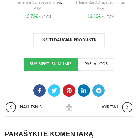
Filamentai 3D spausdinimui
,
Filamentai 3D spausdinimui
,
ASA
ASA
15.72
€
13.30
€
su PVM
su PVM
ĮKELTI DAUGIAU PRODUKTŲ
SUSISIEKTI SU MUMIS
PASLAUGOS
NAUJESNIS
VYRESNI
PARAŠYKITE KOMENTARĄ