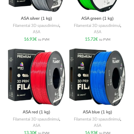
ASA silver (1 kg)
ASA green (1 kg)
Filamentai 3D spausdinimui
,
Filamentai 3D spausdinimui
,
ASA
ASA
16.93
€
15.72
€
su PVM
su PVM
ASA red (1 kg)
ASA blue (1 kg)
Filamentai 3D spausdinimui
,
Filamentai 3D spausdinimui
,
ASA
ASA
13.30
€
16.93
€
su PVM
su PVM