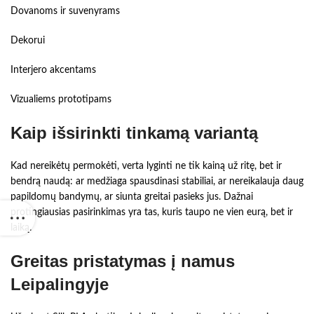
Dovanoms ir suvenyrams
Dekorui
Interjero akcentams
Vizualiems prototipams
Kaip išsirinkti tinkamą variantą
Kad nereikėtų permokėti, verta lyginti ne tik kainą už ritę, bet ir
bendrą naudą: ar medžiaga spausdinasi stabiliai, ar nereikalauja daug
papildomų bandymų, ar siunta greitai pasieks jus. Dažnai
protingiausias pasirinkimas yra tas, kuris taupo ne vien eurą, bet ir
laiką.
Greitas pristatymas į namus
Leipalingyje