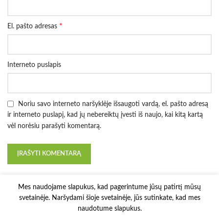
*
El. pašto adresas
Interneto puslapis
Noriu savo interneto naršyklėje išsaugoti vardą, el. pašto adresą
ir interneto puslapį, kad jų nebereiktų įvesti iš naujo, kai kitą kartą
vėl norėsiu parašyti komentarą.
Mes naudojame slapukus, kad pagerintume jūsų patirtį mūsų
svetainėje. Naršydami šioje svetainėje, jūs sutinkate, kad mes
naudotume slapukus.
3D Printy
2022 Solution:
E-project.LT
.