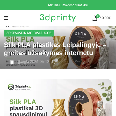
Minimali užsakymo suma 38€
0
/
0.00
€
3D SPAUSDINIMO PASLAUGOS
Silk PLA plastikas Leipalingyje –
greitas užsakymas internetu
0
Įjungta 2026-06-12