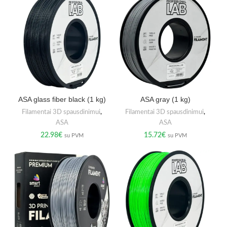
ASA glass fiber black (1 kg)
ASA gray (1 kg)
Filamentai 3D spausdinimui
,
Filamentai 3D spausdinimui
,
ASA
ASA
22.98
€
15.72
€
su PVM
su PVM