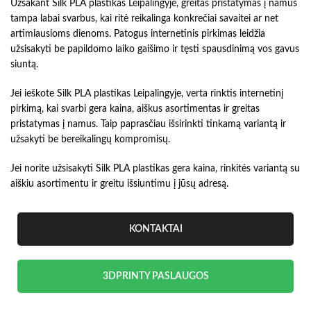
Užsakant Silk PLA plastikas Leipalingyje, greitas pristatymas į namus
tampa labai svarbus, kai ritė reikalinga konkrečiai savaitei ar net
artimiausioms dienoms. Patogus internetinis pirkimas leidžia
užsisakyti be papildomo laiko gaišimo ir tęsti spausdinimą vos gavus
siuntą.
Jei ieškote Silk PLA plastikas Leipalingyje, verta rinktis internetinį
pirkimą, kai svarbi gera kaina, aiškus asortimentas ir greitas
pristatymas į namus. Taip paprasčiau išsirinkti tinkamą variantą ir
užsakyti be bereikalingų kompromisų.
Jei norite užsisakyti Silk PLA plastikas gera kaina, rinkitės variantą su
aiškiu asortimentu ir greitu išsiuntimu į jūsų adresą.
KONTAKTAI
3DPRINTY PASLAUGOS