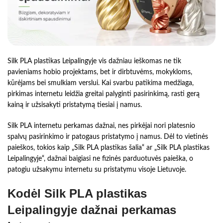
Silk PLA plastikas Leipalingyje vis dažniau ieškomas ne tik
pavieniams hobio projektams, bet ir dirbtuvėms, mokykloms,
kūrėjams bei smulkiam verslui. Kai svarbu patikima medžiaga,
pirkimas internetu leidžia greitai palyginti pasirinkimą, rasti gerą
kainą ir užsisakyti pristatymą tiesiai į namus.
Silk PLA internetu perkamas dažnai, nes pirkėjai nori platesnio
spalvų pasirinkimo ir patogaus pristatymo į namus. Dėl to vietinės
paieškos, tokios kaip „Silk PLA plastikas šalia“ ar „Silk PLA plastikas
Leipalingyje“, dažnai baigiasi ne fizinės parduotuvės paieška, o
patogiu užsakymu internetu su pristatymu visoje Lietuvoje.
Kodėl Silk PLA plastikas
Leipalingyje dažnai perkamas