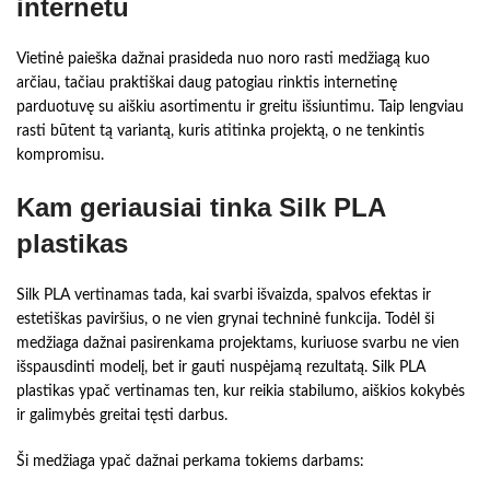
internetu
Vietinė paieška dažnai prasideda nuo noro rasti medžiagą kuo
arčiau, tačiau praktiškai daug patogiau rinktis internetinę
parduotuvę su aiškiu asortimentu ir greitu išsiuntimu. Taip lengviau
rasti būtent tą variantą, kuris atitinka projektą, o ne tenkintis
kompromisu.
Kam geriausiai tinka Silk PLA
plastikas
Silk PLA vertinamas tada, kai svarbi išvaizda, spalvos efektas ir
estetiškas paviršius, o ne vien grynai techninė funkcija. Todėl ši
medžiaga dažnai pasirenkama projektams, kuriuose svarbu ne vien
išspausdinti modelį, bet ir gauti nuspėjamą rezultatą. Silk PLA
plastikas ypač vertinamas ten, kur reikia stabilumo, aiškios kokybės
ir galimybės greitai tęsti darbus.
Ši medžiaga ypač dažnai perkama tokiems darbams: