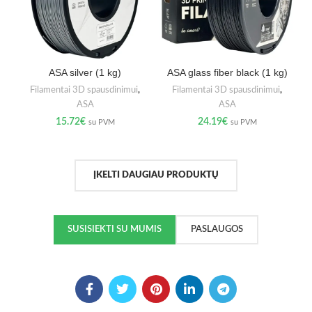
ASA silver (1 kg)
ASA glass fiber black (1 kg)
Filamentai 3D spausdinimui
,
Filamentai 3D spausdinimui
,
ASA
ASA
15.72
€
24.19
€
su PVM
su PVM
ĮKELTI DAUGIAU PRODUKTŲ
SUSISIEKTI SU MUMIS
PASLAUGOS