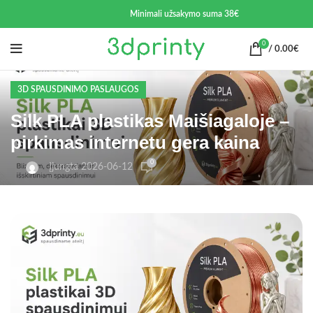
Minimali užsakymo suma 38€
0
/
0.00
€
3D SPAUSDINIMO PASLAUGOS
Silk PLA plastikas Maišiagaloje –
pirkimas internetu gera kaina
0
Įjungta 2026-06-12