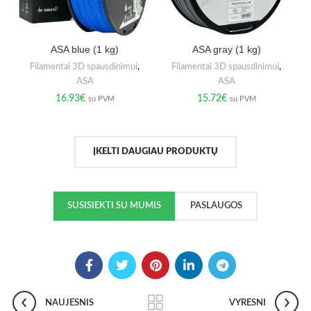
ASA blue (1 kg)
ASA gray (1 kg)
Filamentai 3D spausdinimui
,
Filamentai 3D spausdinimui
,
ASA
ASA
16.93
€
15.72
€
su PVM
su PVM
ĮKELTI DAUGIAU PRODUKTŲ
SUSISIEKTI SU MUMIS
PASLAUGOS
NAUJESNIS
VYRESNI