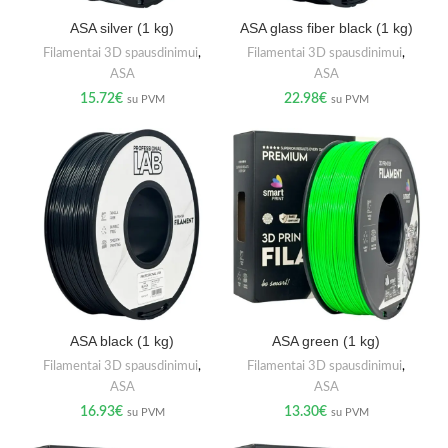
ASA silver (1 kg)
ASA glass fiber black (1 kg)
Filamentai 3D spausdinimui
,
Filamentai 3D spausdinimui
,
ASA
ASA
15.72
€
22.98
€
su PVM
su PVM
ASA black (1 kg)
ASA green (1 kg)
Filamentai 3D spausdinimui
,
Filamentai 3D spausdinimui
,
ASA
ASA
16.93
€
13.30
€
su PVM
su PVM