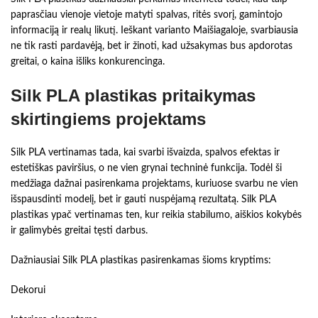
paprasčiau vienoje vietoje matyti spalvas, ritės svorį, gamintojo
informaciją ir realų likutį. Ieškant varianto Maišiagaloje, svarbiausia
ne tik rasti pardavėją, bet ir žinoti, kad užsakymas bus apdorotas
greitai, o kaina išliks konkurencinga.
Silk PLA plastikas pritaikymas
skirtingiems projektams
Silk PLA vertinamas tada, kai svarbi išvaizda, spalvos efektas ir
estetiškas paviršius, o ne vien grynai techninė funkcija. Todėl ši
medžiaga dažnai pasirenkama projektams, kuriuose svarbu ne vien
išspausdinti modelį, bet ir gauti nuspėjamą rezultatą. Silk PLA
plastikas ypač vertinamas ten, kur reikia stabilumo, aiškios kokybės
ir galimybės greitai tęsti darbus.
Dažniausiai Silk PLA plastikas pasirenkamas šioms kryptims:
Dekorui