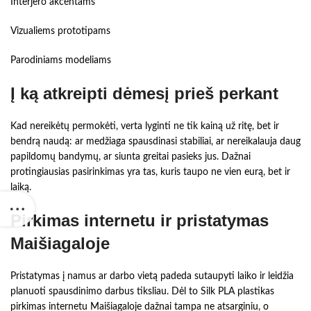
Interjero akcentams
Vizualiems prototipams
Parodiniams modeliams
Į ką atkreipti dėmesį prieš perkant
Kad nereikėtų permokėti, verta lyginti ne tik kainą už ritę, bet ir
bendrą naudą: ar medžiaga spausdinasi stabiliai, ar nereikalauja daug
papildomų bandymų, ar siunta greitai pasieks jus. Dažnai
protingiausias pasirinkimas yra tas, kuris taupo ne vien eurą, bet ir
laiką.
Pirkimas internetu ir pristatymas
Maišiagaloje
Pristatymas į namus ar darbo vietą padeda sutaupyti laiko ir leidžia
planuoti spausdinimo darbus tiksliau. Dėl to Silk PLA plastikas
pirkimas internetu Maišiagaloje dažnai tampa ne atsarginiu, o