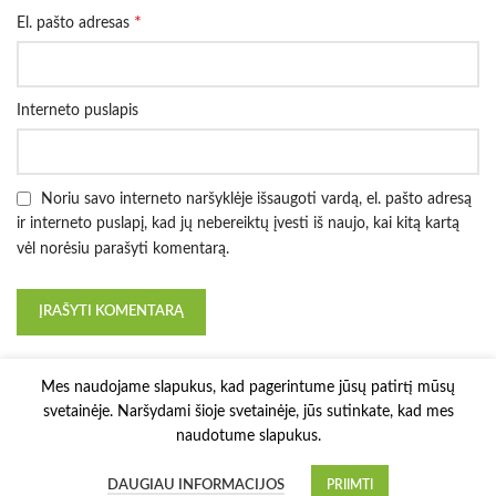
*
El. pašto adresas
Interneto puslapis
Noriu savo interneto naršyklėje išsaugoti vardą, el. pašto adresą
ir interneto puslapį, kad jų nebereiktų įvesti iš naujo, kai kitą kartą
vėl norėsiu parašyti komentarą.
Mes naudojame slapukus, kad pagerintume jūsų patirtį mūsų
svetainėje. Naršydami šioje svetainėje, jūs sutinkate, kad mes
naudotume slapukus.
3D Printy
2022 Solution:
E-project.LT
.
DAUGIAU INFORMACIJOS
PRIIMTI