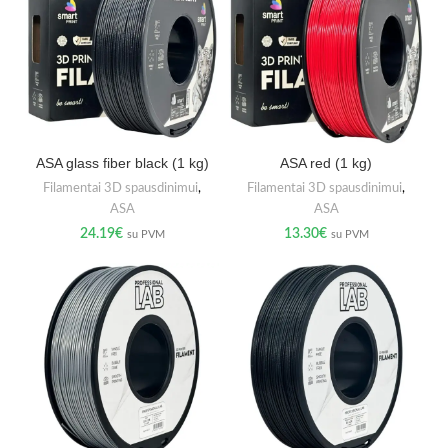
ASA glass fiber black (1 kg)
ASA red (1 kg)
Filamentai 3D spausdinimui
,
Filamentai 3D spausdinimui
,
ASA
ASA
24.19
€
13.30
€
su PVM
su PVM