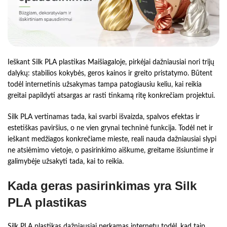
Ieškant Silk PLA plastikas Maišiagaloje, pirkėjai dažniausiai nori trijų
dalykų: stabilios kokybės, geros kainos ir greito pristatymo. Būtent
todėl internetinis užsakymas tampa patogiausiu keliu, kai reikia
greitai papildyti atsargas ar rasti tinkamą ritę konkrečiam projektui.
Silk PLA vertinamas tada, kai svarbi išvaizda, spalvos efektas ir
estetiškas paviršius, o ne vien grynai techninė funkcija. Todėl net ir
ieškant medžiagos konkrečiame mieste, reali nauda dažniausiai slypi
ne atsiėmimo vietoje, o pasirinkimo aiškume, greitame išsiuntime ir
galimybėje užsakyti tada, kai to reikia.
Kada geras pasirinkimas yra Silk
PLA plastikas
Silk PLA plastikas dažniausiai perkamas internetu todėl, kad taip