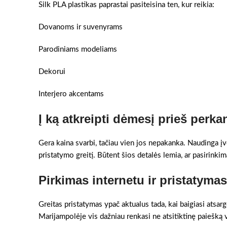
Silk PLA plastikas paprastai pasiteisina ten, kur reikia:
Dovanoms ir suvenyrams
Parodiniams modeliams
Dekorui
Interjero akcentams
Į ką atkreipti dėmesį prieš perka
Gera kaina svarbi, tačiau vien jos nepakanka. Naudinga įv
pristatymo greitį. Būtent šios detalės lemia, ar pasirinkim
Pirkimas internetu ir pristatyma
Greitas pristatymas ypač aktualus tada, kai baigiasi atsar
Marijampolėje vis dažniau renkasi ne atsitiktinę paiešką