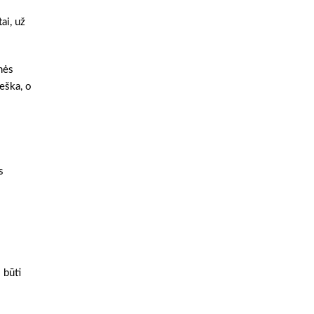
ai, už
nės
ieška, o
s
 būti