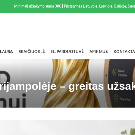
Minimali užsakymo suma 38€ | Pristatymas Lietuvoje, Latvijoje, Estijoje, Suom
LAUSA
SKAIČIUOKLĖ
EL. PARDUOTUVĖ
APIE MUS
KONTAKTA
rijampolėje – greitas užs