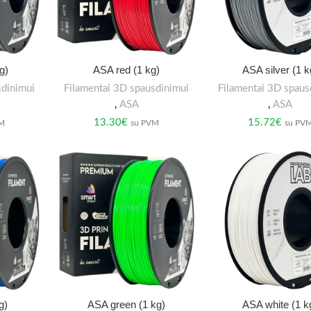
g)
ASA red (1 kg)
ASA silver (1 k
sdinimui
Filamentai 3D spausdinimui
Filamentai 3D spaus
,
ASA
,
ASA
13.30
€
15.72
€
VM
su PVM
su PV
g)
ASA green (1 kg)
ASA white (1 k