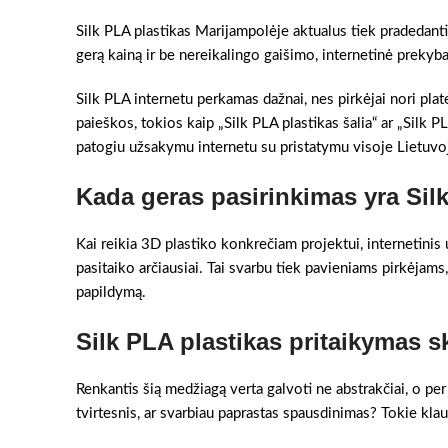
Silk PLA plastikas Marijampolėje aktualus tiek pradedanti
gerą kainą ir be nereikalingo gaišimo, internetinė prekyba 
Silk PLA internetu perkamas dažnai, nes pirkėjai nori pla
paieškos, tokios kaip „Silk PLA plastikas šalia“ ar „Silk 
patogiu užsakymu internetu su pristatymu visoje Lietuvo
Kada geras pasirinkimas yra Sil
Kai reikia 3D plastiko konkrečiam projektui, internetinis 
pasitaiko arčiausiai. Tai svarbu tiek pavieniams pirkėjams,
papildymą.
Silk PLA plastikas pritaikymas s
Renkantis šią medžiagą verta galvoti ne abstrakčiai, o per
tvirtesnis, ar svarbiau paprastas spausdinimas? Tokie klaus