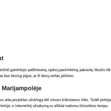
nt
ertinti gamintojo patikimumą, spalvų pasirinkimą, pakuotę, likučio tik
as bus tiesiog pigus, ar iš tiesų vertas pirkimo.
s Marijampolėje
gos arba projektas užstringa dėl vienos trūkstamos ritės. Todėl pirkėja
 vietoje, o internetinį užsakymą su aiškiai matomu išsiuntimo tempu.