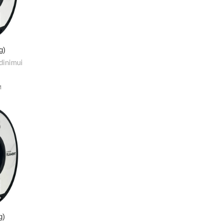
g)
dinimui
M
g)