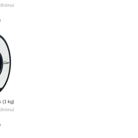
dinimui
M
k (1 kg)
dinimui
M