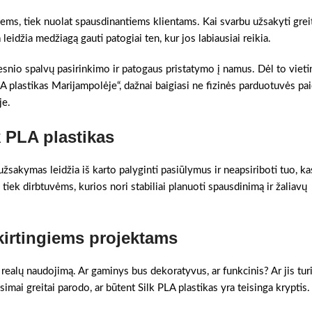
ems, tiek nuolat spausdinantiems klientams. Kai svarbu užsakyti greit
leidžia medžiagą gauti patogiai ten, kur jos labiausiai reikia.
tesnio spalvų pasirinkimo ir patogaus pristatymo į namus. Dėl to vieti
PLA plastikas Marijampolėje“, dažnai baigiasi ne fizinės parduotuvės pa
je.
k PLA plastikas
užsakymas leidžia iš karto palyginti pasiūlymus ir neapsiriboti tuo, ka
 tiek dirbtuvėms, kurios nori stabiliai planuoti spausdinimą ir žaliavų
kirtingiems projektams
 realų naudojimą. Ar gaminys bus dekoratyvus, ar funkcinis? Ar jis turi
imai greitai parodo, ar būtent Silk PLA plastikas yra teisinga kryptis.