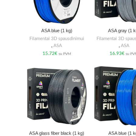
ASA blue (1 kg)
ASA gray (1 k
Filamentai 3D spausdinimui
Filamentai 3D spau
,
ASA
,
ASA
15.72
€
16.93
€
su PVM
su P
ASA glass fiber black (1 kg)
ASA blue (1 k