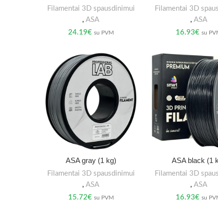
Filamentai 3D spausdinimui
Filamentai 3D spau
,
ASA
,
ASA
24.19
€
16.93
€
su PVM
su P
ASA gray (1 kg)
ASA black (1 
Filamentai 3D spausdinimui
Filamentai 3D spau
,
ASA
,
ASA
15.72
€
16.93
€
su PVM
su P