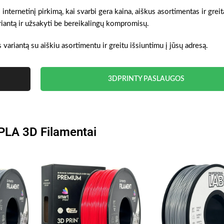
 internetinį pirkimą, kai svarbi gera kaina, aiškus asortimentas ir greit
ariantą ir užsakyti be bereikalingų kompromisų.
s variantą su aiškiu asortimentu ir greitu išsiuntimu į jūsų adresą.
3DPRINTY PASLAUGOS
 PLA 3D Filamentai