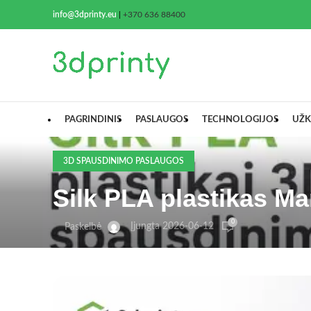
info@3dprinty.eu
|
+370 636 88400
PAGRINDINIS
PASLAUGOS
TECHNOLOGIJOS
UŽK
3D SPAUSDINIMO PASLAUGOS
Silk PLA plastikas Ma
0
Įjungta 2026-06-12
Paskelbė