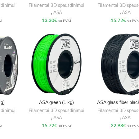
sdinimui
Filamentai 3D spausdinimui
Filamentai 3D spaus
,
ASA
,
ASA
13.30
€
15.72
€
VM
su PVM
su PV
kg)
ASA green (1 kg)
ASA glass fiber blac
sdinimui
Filamentai 3D spausdinimui
Filamentai 3D spaus
,
ASA
,
ASA
15.72
€
22.98
€
VM
su PVM
su PV