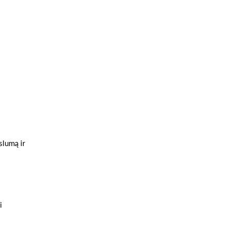
slumą ir
i