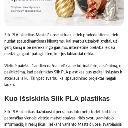
Silk PLA plastikas Mastaičiuose aktualus tiek pradedantiems, tiek
nuolat spausdinantiems klientams. Kai svarbu užsakyti greitai, už
gerą kainą ir be nereikalingo gaišimo, internetinė prekyba leidžia
medžiagą gauti patogiai ten, kur jos labiausiai reikia.
Vietinė paieška šiandien dažnai reiškia ne būtinai fizinį atsiėmimą, o
pasitikėjimą, kad pasirinktas Silk PLA plastikas bus greitai išsiųstas ir
atkeliaus laiku. Tai ypač svarbu, kai spausdinimo projektas negali
laukti.
Kuo išsiskiria Silk PLA plastikas
Silk PLA plastikas dažniausiai perkamas internetu todėl, kad taip
paprasčiau vienoje vietoje matyti spalvas, ritės svorį, gamintojo
informaciją ir realų likutį. Ieškant varianto Mastaičiuose, svarbiausia