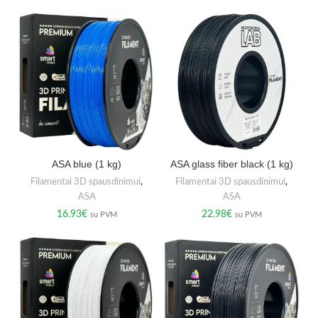
ASA blue (1 kg)
ASA glass fiber black (1 kg)
Filamentai 3D spausdinimui
,
Filamentai 3D spausdinimui
,
ASA
ASA
16.93
€
22.98
€
su PVM
su PVM