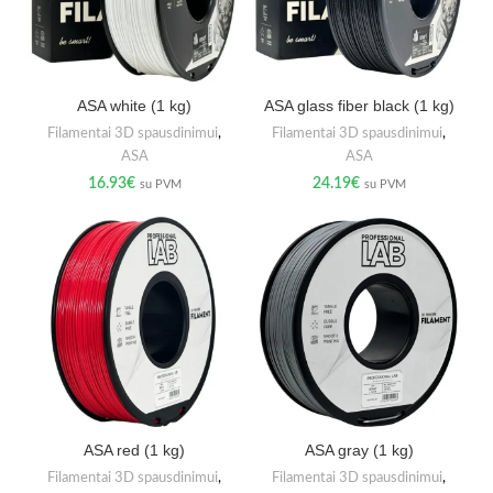
ASA white (1 kg)
ASA glass fiber black (1 kg)
Filamentai 3D spausdinimui
,
Filamentai 3D spausdinimui
,
ASA
ASA
16.93
€
24.19
€
su PVM
su PVM
ASA red (1 kg)
ASA gray (1 kg)
Filamentai 3D spausdinimui
,
Filamentai 3D spausdinimui
,