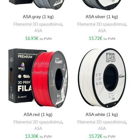
ASA gray (1 kg)
ASA silver (1 kg)
Filamentai 3D spausdinimui
,
Filamentai 3D spausdinimui
,
ASA
ASA
16.93
€
15.72
€
su PVM
su PVM
ASA red (1 kg)
ASA white (1 kg)
Filamentai 3D spausdinimui
,
Filamentai 3D spausdinimui
,
ASA
ASA
13.30
€
15.72
€
su PVM
su PVM