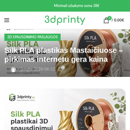
Minimali užsakymo suma 38€
0
/
0.00
€
3D SPAUSDINIMO PASLAUGOS
Silk PLA plastikas Mastaičiuose –
pirkimas internetu gera kaina
0
Įjungta 2026-06-12