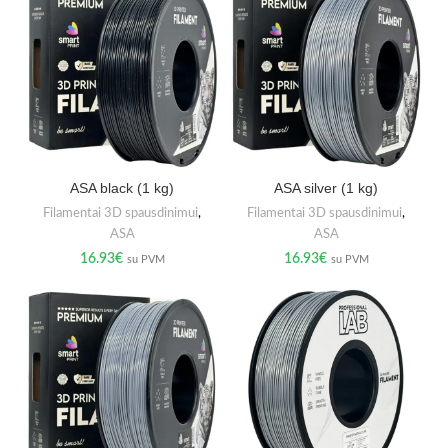
ASA black (1 kg)
ASA silver (1 kg)
Filamentai 3D spausdinimui
,
Filamentai 3D spausdinimui
,
ASA
ASA
16.93
€
16.93
€
su PVM
su PVM