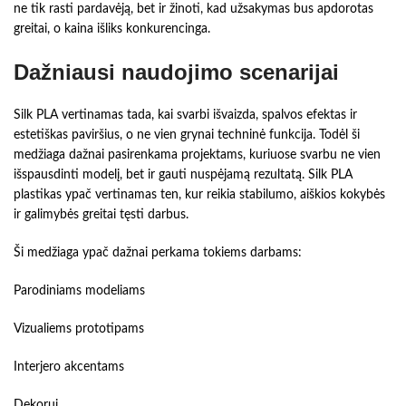
ne tik rasti pardavėją, bet ir žinoti, kad užsakymas bus apdorotas
greitai, o kaina išliks konkurencinga.
Dažniausi naudojimo scenarijai
Silk PLA vertinamas tada, kai svarbi išvaizda, spalvos efektas ir
estetiškas paviršius, o ne vien grynai techninė funkcija. Todėl ši
medžiaga dažnai pasirenkama projektams, kuriuose svarbu ne vien
išspausdinti modelį, bet ir gauti nuspėjamą rezultatą. Silk PLA
plastikas ypač vertinamas ten, kur reikia stabilumo, aiškios kokybės
ir galimybės greitai tęsti darbus.
Ši medžiaga ypač dažnai perkama tokiems darbams:
Parodiniams modeliams
Vizualiems prototipams
Interjero akcentams
Dekorui