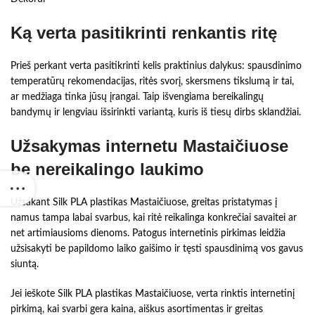
Ką verta pasitikrinti renkantis ritę
Prieš perkant verta pasitikrinti kelis praktinius dalykus: spausdinimo
temperatūrų rekomendacijas, ritės svorį, skersmens tikslumą ir tai,
ar medžiaga tinka jūsų įrangai. Taip išvengiama bereikalingų
bandymų ir lengviau išsirinkti variantą, kuris iš tiesų dirbs sklandžiai.
Užsakymas internetu Mastaičiuose
be nereikalingo laukimo
Užsakant Silk PLA plastikas Mastaičiuose, greitas pristatymas į
namus tampa labai svarbus, kai ritė reikalinga konkrečiai savaitei ar
net artimiausioms dienoms. Patogus internetinis pirkimas leidžia
užsisakyti be papildomo laiko gaišimo ir tęsti spausdinimą vos gavus
siuntą.
Jei ieškote Silk PLA plastikas Mastaičiuose, verta rinktis internetinį
pirkimą, kai svarbi gera kaina, aiškus asortimentas ir greitas