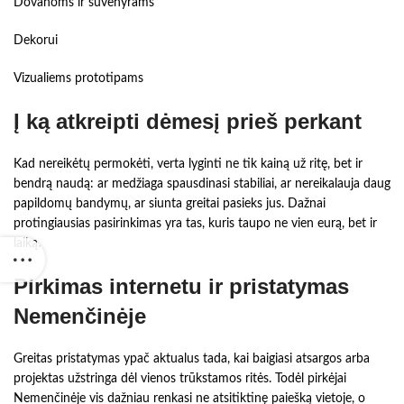
Dovanoms ir suvenyrams
Dekorui
Vizualiems prototipams
Į ką atkreipti dėmesį prieš perkant
Kad nereikėtų permokėti, verta lyginti ne tik kainą už ritę, bet ir
bendrą naudą: ar medžiaga spausdinasi stabiliai, ar nereikalauja daug
papildomų bandymų, ar siunta greitai pasieks jus. Dažnai
protingiausias pasirinkimas yra tas, kuris taupo ne vien eurą, bet ir
laiką.
Pirkimas internetu ir pristatymas
Nemenčinėje
Greitas pristatymas ypač aktualus tada, kai baigiasi atsargos arba
projektas užstringa dėl vienos trūkstamos ritės. Todėl pirkėjai
Nemenčinėje vis dažniau renkasi ne atsitiktinę paiešką vietoje, o