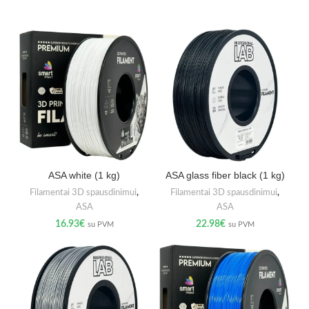
ASA white (1 kg)
ASA glass fiber black (1 kg)
Filamentai 3D spausdinimui
,
Filamentai 3D spausdinimui
,
ASA
ASA
16.93
€
22.98
€
su PVM
su PVM