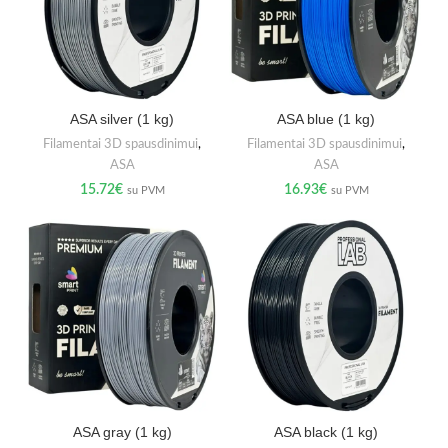
ASA silver (1 kg)
ASA blue (1 kg)
Filamentai 3D spausdinimui
,
Filamentai 3D spausdinimui
,
ASA
ASA
15.72
€
16.93
€
su PVM
su PVM
ASA gray (1 kg)
ASA black (1 kg)