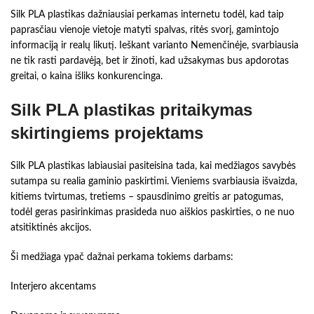
Silk PLA plastikas dažniausiai perkamas internetu todėl, kad taip
paprasčiau vienoje vietoje matyti spalvas, ritės svorį, gamintojo
informaciją ir realų likutį. Ieškant varianto Nemenčinėje, svarbiausia
ne tik rasti pardavėją, bet ir žinoti, kad užsakymas bus apdorotas
greitai, o kaina išliks konkurencinga.
Silk PLA plastikas pritaikymas
skirtingiems projektams
Silk PLA plastikas labiausiai pasiteisina tada, kai medžiagos savybės
sutampa su realia gaminio paskirtimi. Vieniems svarbiausia išvaizda,
kitiems tvirtumas, tretiems – spausdinimo greitis ar patogumas,
todėl geras pasirinkimas prasideda nuo aiškios paskirties, o ne nuo
atsitiktinės akcijos.
Ši medžiaga ypač dažnai perkama tokiems darbams:
Interjero akcentams