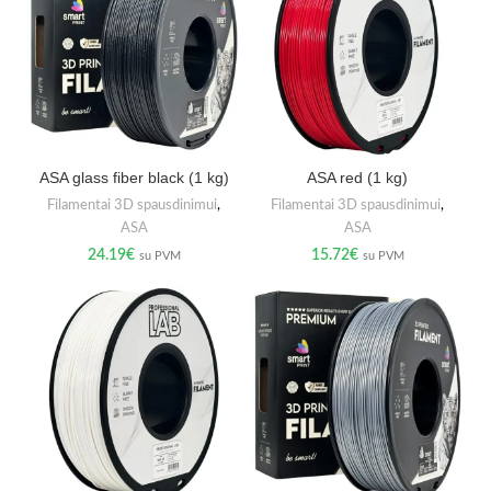
ASA glass fiber black (1 kg)
ASA red (1 kg)
Filamentai 3D spausdinimui
,
Filamentai 3D spausdinimui
,
ASA
ASA
24.19
€
15.72
€
su PVM
su PVM