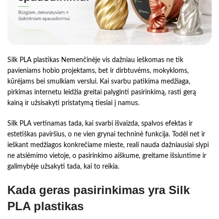
Silk PLA plastikas Nemenčinėje vis dažniau ieškomas ne tik
pavieniams hobio projektams, bet ir dirbtuvėms, mokykloms,
kūrėjams bei smulkiam verslui. Kai svarbu patikima medžiaga,
pirkimas internetu leidžia greitai palyginti pasirinkimą, rasti gerą
kainą ir užsisakyti pristatymą tiesiai į namus.
Silk PLA vertinamas tada, kai svarbi išvaizda, spalvos efektas ir
estetiškas paviršius, o ne vien grynai techninė funkcija. Todėl net ir
ieškant medžiagos konkrečiame mieste, reali nauda dažniausiai slypi
ne atsiėmimo vietoje, o pasirinkimo aiškume, greitame išsiuntime ir
galimybėje užsakyti tada, kai to reikia.
Kada geras pasirinkimas yra Silk
PLA plastikas