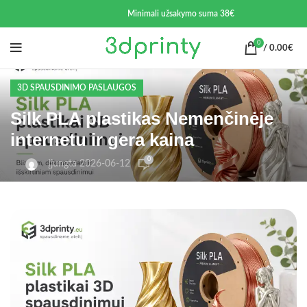
Minimali užsakymo suma 38€
0
/
0.00
€
3D SPAUSDINIMO PASLAUGOS
Silk PLA plastikas Nemenčinėje
internetu ir gera kaina
0
Įjungta 2026-06-12