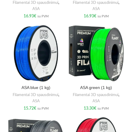
Filamentai 3D spausdinimui
,
Filamentai 3D spausdinimui
,
ASA
ASA
16.93
€
16.93
€
su PVM
su PVM
ASA blue (1 kg)
ASA green (1 kg)
Filamentai 3D spausdinimui
,
Filamentai 3D spausdinimui
,
ASA
ASA
15.72
€
13.30
€
su PVM
su PVM