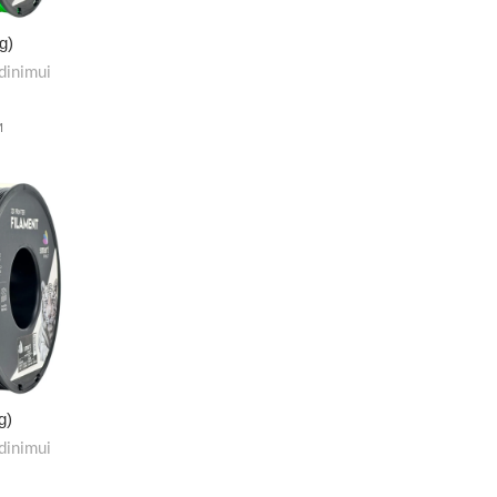
g)
dinimui
M
g)
dinimui