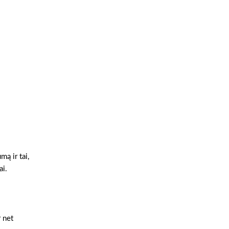
ą ir tai,
ai.
r net