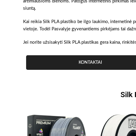
artimiausioms dienoms. Patogus internetinis pirkimas lei
siuntą.
Kai reikia Silk PLA plastiko be ilgo laukimo, internetinė
vietoje. Todėl Pasvalyje gyvenantiems pirkėjams tai dažnai
Jei norite užsisakyti Silk PLA plastikas gera kaina, rinkitė
KONTAKTAI
Silk