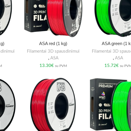
kg)
ASA red (1 kg)
ASA green (1 k
sdinimui
Filamentai 3D spausdinimui
Filamentai 3D spaus
,
ASA
,
ASA
13.30
€
15.72
€
VM
su PVM
su PV