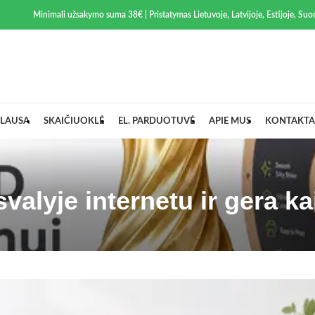
Minimali užsakymo suma 38€ | Pristatymas Lietuvoje, Latvijoje, Estijoje, Suom
LAUSA
SKAIČIUOKLĖ
EL. PARDUOTUVĖ
APIE MUS
KONTAKTA
valyje internetu ir gera ka