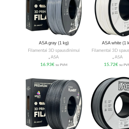
ASA gray (1 kg)
ASA white (1 
Filamentai 3D spausdinimui
Filamentai 3D spau
,
ASA
,
ASA
16.93
€
15.72
€
su PVM
su P