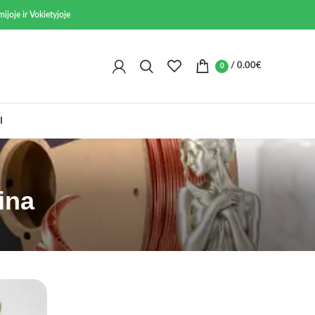
ijoje ir Vokietyjoje
/
0.00
€
0
I
ina