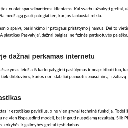
 tiek nuolat spausdinantiems klientams. Kai svarbu užsakyti greitai, u
ia medžiagą gauti patogiai ten, kur jos labiausiai reikia.
tesnio spalvų pasirinkimo ir patogaus pristatymo į namus. Dėl to vieti
LA plastikas Pasvalyje“, dažnai baigiasi ne fizinės parduotuvės paieška
yje dažnai perkamas internetu
užsakymas leidžia iš karto palyginti pasiūlymus ir neapsiriboti tuo, ka
 tiek dirbtuvėms, kurios nori stabiliai planuoti spausdinimą ir žaliavų
astikas
tas ir estetiškas paviršius, o ne vien grynai techninė funkcija. Todėl š
ne vien išspausdinti modelį, bet ir gauti nuspėjamą rezultatą. Silk P
os kokybės ir galimybės greitai tęsti darbus.