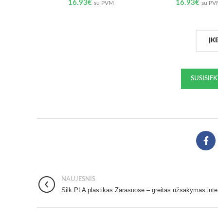
16.93
€
16.93
€
su PVM
su P
ĮK
SUSISIE
NAUJESNIS
Silk PLA plastikas Zarasuose – greitas užsakymas inte