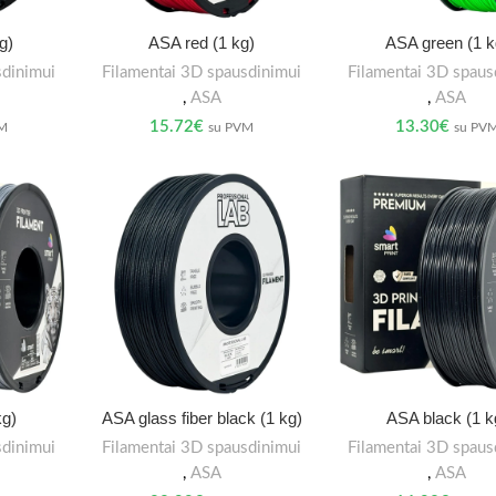
g)
ASA red (1 kg)
ASA green (1 k
sdinimui
Filamentai 3D spausdinimui
Filamentai 3D spaus
,
ASA
,
ASA
15.72
€
13.30
€
VM
su PVM
su PV
kg)
ASA glass fiber black (1 kg)
ASA black (1 k
sdinimui
Filamentai 3D spausdinimui
Filamentai 3D spaus
,
ASA
,
ASA