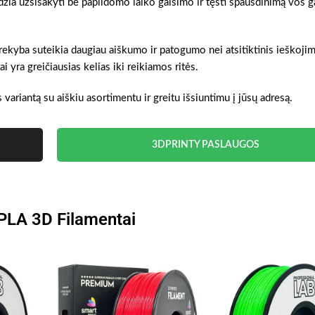
džia užsisakyti be papildomo laiko gaišimo ir tęsti spausdinimą vos 
 prekyba suteikia daugiau aiškumo ir patogumo nei atsitiktinis ieškoji
 yra greičiausias kelias iki reikiamos ritės.
s variantą su aiškiu asortimentu ir greitu išsiuntimu į jūsų adresą.
3DPRINTY PASLAUGOS
 PLA 3D Filamentai