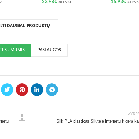
22.98
€
16.93
€
VM
su PVM
su PV
ELTI DAUGIAU PRODUKTŲ
KTI SU MUMIS
PASLAUGOS
VYRE
rnetu
Silk PLA plastikas Šilutėje internetu ir gera ka