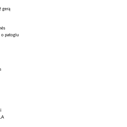
ž gerą
nės
, o patogiu
s
i
LA