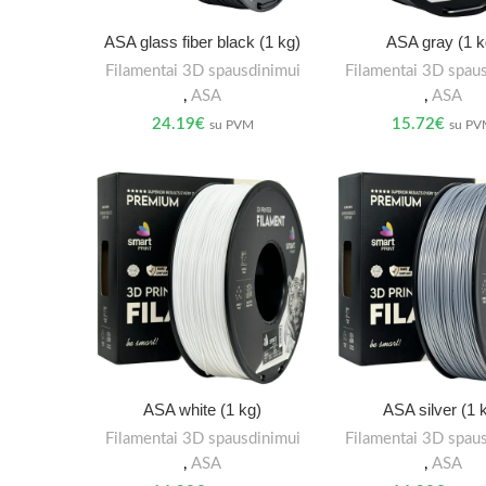
ASA glass fiber black (1 kg)
ASA gray (1 k
Filamentai 3D spausdinimui
Filamentai 3D spau
,
ASA
,
ASA
24.19
€
15.72
€
su PVM
su P
ASA white (1 kg)
ASA silver (1 
Filamentai 3D spausdinimui
Filamentai 3D spau
,
ASA
,
ASA