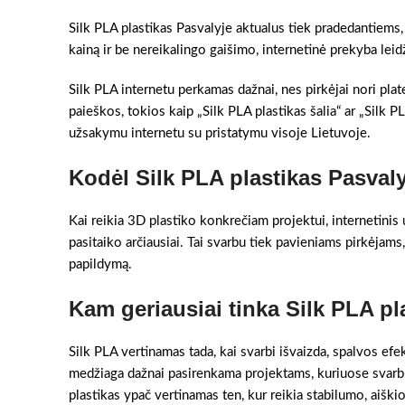
Silk PLA plastikas Pasvalyje aktualus tiek pradedantiems,
kainą ir be nereikalingo gaišimo, internetinė prekyba leidž
Silk PLA internetu perkamas dažnai, nes pirkėjai nori pla
paieškos, tokios kaip „Silk PLA plastikas šalia“ ar „Silk P
užsakymu internetu su pristatymu visoje Lietuvoje.
Kodėl Silk PLA plastikas Pasval
Kai reikia 3D plastiko konkrečiam projektui, internetinis 
pasitaiko arčiausiai. Tai svarbu tiek pavieniams pirkėjams,
papildymą.
Kam geriausiai tinka Silk PLA pl
Silk PLA vertinamas tada, kai svarbi išvaizda, spalvos efek
medžiaga dažnai pasirenkama projektams, kuriuose svarbu 
plastikas ypač vertinamas ten, kur reikia stabilumo, aiški