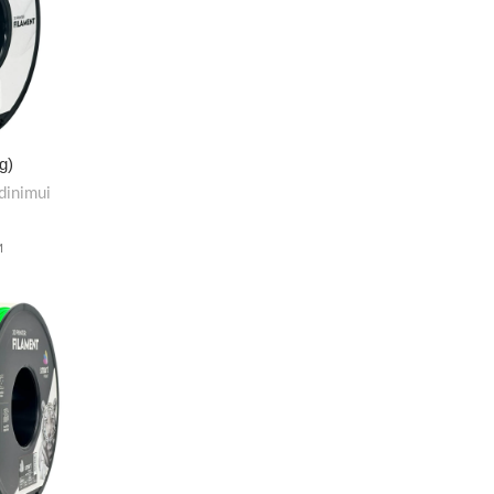
g)
dinimui
M