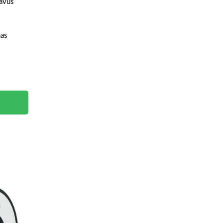
gavus
mas