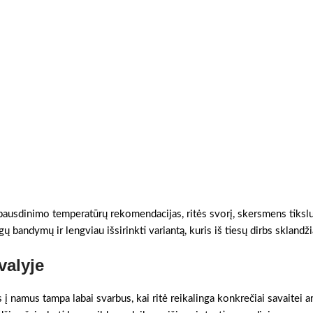
 spausdinimo temperatūrų rekomendacijas, ritės svorį, skersmens tikslum
ų bandymų ir lengviau išsirinkti variantą, kuris iš tiesų dirbs sklandži
valyje
 į namus tampa labai svarbus, kai ritė reikalinga konkrečiai savaitei a