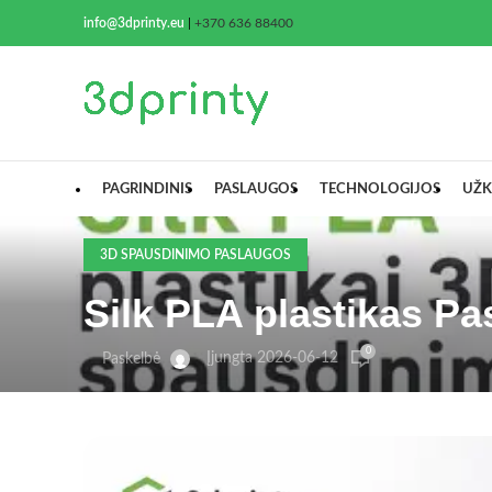
info@3dprinty.eu
|
+370 636 88400
PAGRINDINIS
PASLAUGOS
TECHNOLOGIJOS
UŽK
3D SPAUSDINIMO PASLAUGOS
Silk PLA plastikas Pas
0
Įjungta 2026-06-12
Paskelbė