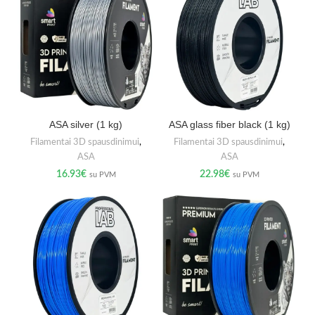
ASA silver (1 kg)
ASA glass fiber black (1 kg)
Filamentai 3D spausdinimui
,
Filamentai 3D spausdinimui
,
ASA
ASA
16.93
€
22.98
€
su PVM
su PVM