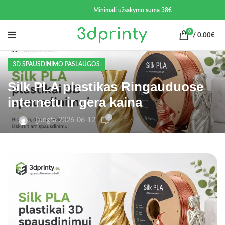
Minimali užsakymo suma 38€
0
/
0.00
€
3D SPAUSDINIMO PASLAUGOS
Silk PLA plastikas Ringauduose
internetu ir gera kaina
0
Įjungta 2026-06-12