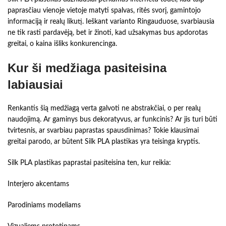
paprasčiau vienoje vietoje matyti spalvas, ritės svorį, gamintojo
informaciją ir realų likutį. Ieškant varianto Ringauduose, svarbiausia
ne tik rasti pardavėją, bet ir žinoti, kad užsakymas bus apdorotas
greitai, o kaina išliks konkurencinga.
Kur ši medžiaga pasiteisina
labiausiai
Renkantis šią medžiagą verta galvoti ne abstrakčiai, o per realų
naudojimą. Ar gaminys bus dekoratyvus, ar funkcinis? Ar jis turi būti
tvirtesnis, ar svarbiau paprastas spausdinimas? Tokie klausimai
greitai parodo, ar būtent Silk PLA plastikas yra teisinga kryptis.
Silk PLA plastikas paprastai pasiteisina ten, kur reikia:
Interjero akcentams
Parodiniams modeliams