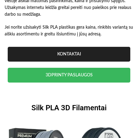
vietoje aiškiai matomas pasirinkimas, kaina ir pristatymo sąlygos.
Užsakymas internetu leidžia greitai pereiti nuo paieškos prie realaus
darbo su medžiaga.
Jei norite užsisakyti Silk PLA plastikas gera kaina, rinkitės variantą su
aiškiu asortimentu ir greitu išsiuntimu į jūsų adresą.
KONTAKTAI
3DPRINTY PASLAUGOS
Silk PLA 3D Filamentai