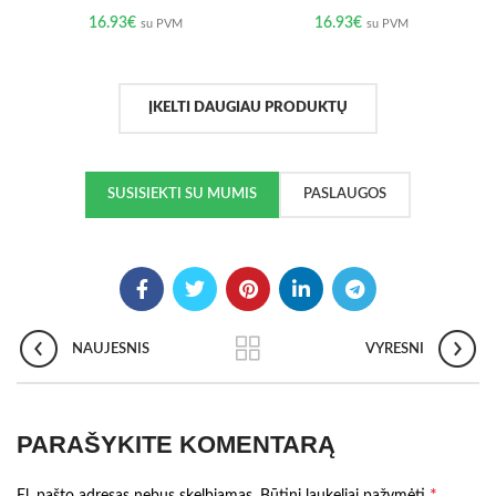
16.93
€
16.93
€
su PVM
su PVM
ĮKELTI DAUGIAU PRODUKTŲ
SUSISIEKTI SU MUMIS
PASLAUGOS
NAUJESNIS
VYRESNI
PARAŠYKITE KOMENTARĄ
*