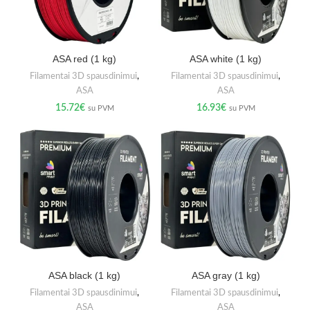
ASA red (1 kg)
ASA white (1 kg)
Filamentai 3D spausdinimui
,
Filamentai 3D spausdinimui
,
ASA
ASA
15.72
€
16.93
€
su PVM
su PVM
ASA black (1 kg)
ASA gray (1 kg)
Filamentai 3D spausdinimui
,
Filamentai 3D spausdinimui
,
ASA
ASA