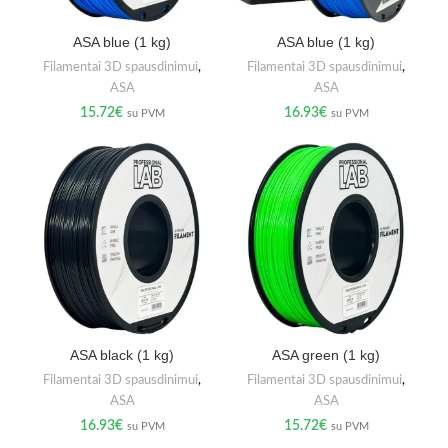
ASA blue (1 kg)
ASA blue (1 kg)
Filamentai 3D spausdinimui
,
Filamentai 3D spausdinimui
,
ASA
ASA
15.72
€
16.93
€
su PVM
su PVM
ASA black (1 kg)
ASA green (1 kg)
Filamentai 3D spausdinimui
,
Filamentai 3D spausdinimui
,
ASA
ASA
16.93
€
15.72
€
su PVM
su PVM