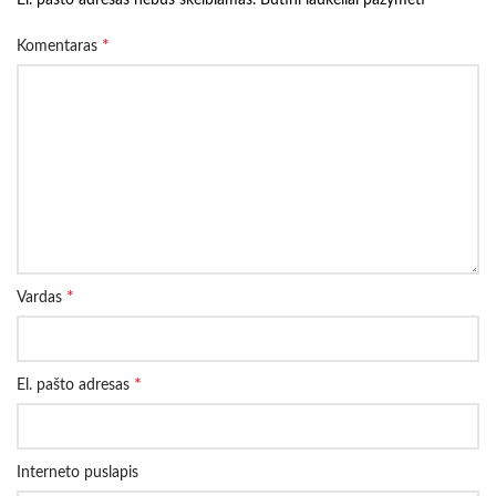
El. pašto adresas nebus skelbiamas.
Būtini laukeliai pažymėti
*
Komentaras
*
Vardas
*
El. pašto adresas
Interneto puslapis