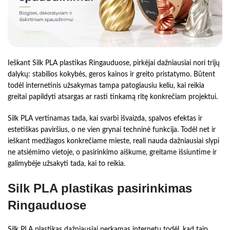
Ieškant Silk PLA plastikas Ringauduose, pirkėjai dažniausiai nori trijų
dalykų: stabilios kokybės, geros kainos ir greito pristatymo. Būtent
todėl internetinis užsakymas tampa patogiausiu keliu, kai reikia
greitai papildyti atsargas ar rasti tinkamą ritę konkrečiam projektui.
Silk PLA vertinamas tada, kai svarbi išvaizda, spalvos efektas ir
estetiškas paviršius, o ne vien grynai techninė funkcija. Todėl net ir
ieškant medžiagos konkrečiame mieste, reali nauda dažniausiai slypi
ne atsiėmimo vietoje, o pasirinkimo aiškume, greitame išsiuntime ir
galimybėje užsakyti tada, kai to reikia.
Silk PLA plastikas pasirinkimas
Ringauduose
Silk PLA plastikas dažniausiai perkamas internetu todėl, kad taip