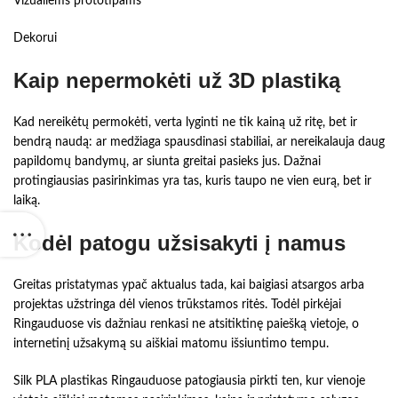
Vizualiems prototipams
Dekorui
Kaip nepermokėti už 3D plastiką
Kad nereikėtų permokėti, verta lyginti ne tik kainą už ritę, bet ir
bendrą naudą: ar medžiaga spausdinasi stabiliai, ar nereikalauja daug
papildomų bandymų, ar siunta greitai pasieks jus. Dažnai
protingiausias pasirinkimas yra tas, kuris taupo ne vien eurą, bet ir
laiką.
Kodėl patogu užsisakyti į namus
Greitas pristatymas ypač aktualus tada, kai baigiasi atsargos arba
projektas užstringa dėl vienos trūkstamos ritės. Todėl pirkėjai
Ringauduose vis dažniau renkasi ne atsitiktinę paiešką vietoje, o
internetinį užsakymą su aiškiai matomu išsiuntimo tempu.
Silk PLA plastikas Ringauduose patogiausia pirkti ten, kur vienoje