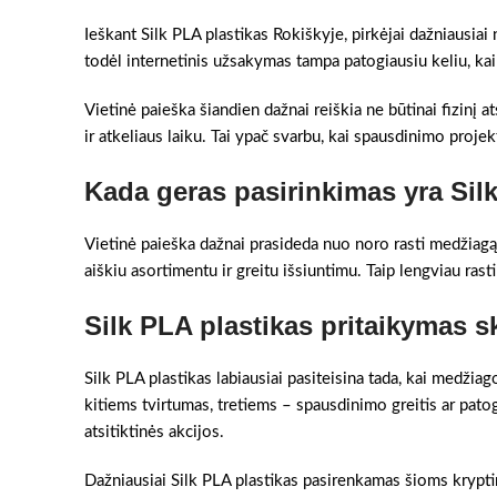
Ieškant Silk PLA plastikas Rokiškyje, pirkėjai dažniausiai 
todėl internetinis užsakymas tampa patogiausiu keliu, kai r
Vietinė paieška šiandien dažnai reiškia ne būtinai fizinį a
ir atkeliaus laiku. Tai ypač svarbu, kai spausdinimo projekt
Kada geras pasirinkimas yra Sil
Vietinė paieška dažnai prasideda nuo noro rasti medžiagą 
aiškiu asortimentu ir greitu išsiuntimu. Taip lengviau rast
Silk PLA plastikas pritaikymas s
Silk PLA plastikas labiausiai pasiteisina tada, kai medžia
kitiems tvirtumas, tretiems – spausdinimo greitis ar pato
atsitiktinės akcijos.
Dažniausiai Silk PLA plastikas pasirenkamas šioms krypt