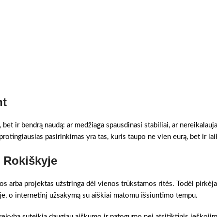
nt
, bet ir bendrą naudą: ar medžiaga spausdinasi stabiliai, ar nereikalauj
otingiausias pasirinkimas yra tas, kuris taupo ne vien eurą, bet ir lai
s Rokiškyje
gos arba projektas užstringa dėl vienos trūkstamos ritės. Todėl pirkėja
oje, o internetinį užsakymą su aiškiai matomu išsiuntimo tempu.
 prekyba suteikia daugiau aiškumo ir patogumo nei atsitiktinis ieškoji