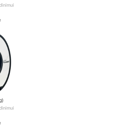
dinimui
M
g)
dinimui
M