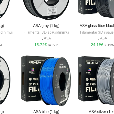
kg)
ASA gray (1 kg)
ASA glass fiber blac
sdinimui
Filamentai 3D spausdinimui
Filamentai 3D spaus
,
ASA
,
ASA
15.72
€
24.19
€
VM
su PVM
su PV
kg)
ASA blue (1 kg)
ASA silver (1 k