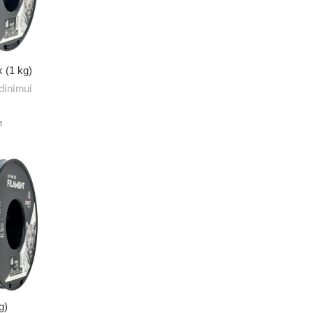
k (1 kg)
dinimui
M
g)