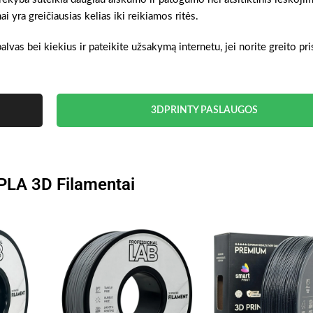
 yra greičiausias kelias iki reikiamos ritės.
alvas bei kiekius ir pateikite užsakymą internetu, jei norite greito pr
3DPRINTY PASLAUGOS
 PLA 3D Filamentai