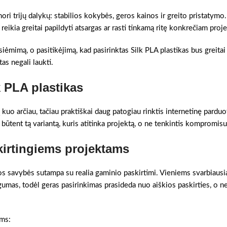
nori trijų dalykų: stabilios kokybės, geros kainos ir greito pristatymo
eikia greitai papildyti atsargas ar rasti tinkamą ritę konkrečiam proje
tsiėmimą, o pasitikėjimą, kad pasirinktas Silk PLA plastikas bus greitai
as negali laukti.
k PLA plastikas
kuo arčiau, tačiau praktiškai daug patogiau rinktis internetinę pardu
i būtent tą variantą, kuris atitinka projektą, o ne tenkintis kompromisu
kirtingiems projektams
gos savybės sutampa su realia gaminio paskirtimi. Vieniems svarbiausia
gumas, todėl geras pasirinkimas prasideda nuo aiškios paskirties, o n
ims: