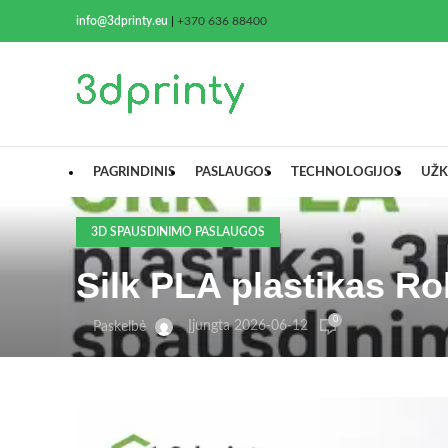
info@3dprinty.eu
|
+370 636 88400
PAGRINDINIS
PASLAUGOS
TECHNOLOGIJOS
UŽK
3D SPAUSDINIMO PASLAUGOS
Silk PLA plastikas Rok
0
Įjungta 2026-06-12
Paskelbė