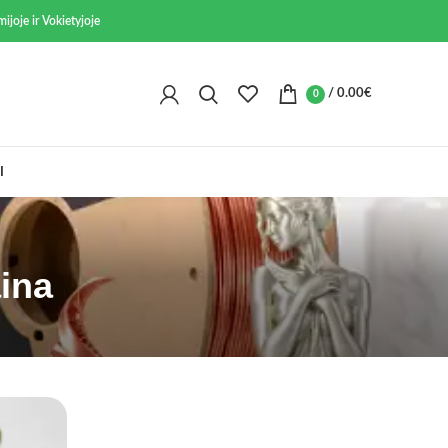
ijoje ir Vokietyjoje
/
0.00
€
0
I
aina