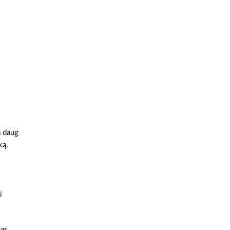
a daug
ką.
i
mas