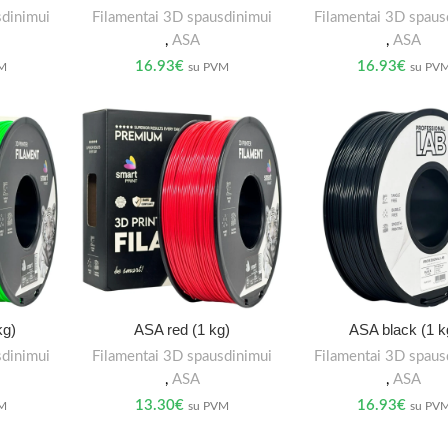
sdinimui
Filamentai 3D spausdinimui
Filamentai 3D spaus
,
ASA
,
ASA
16.93
€
16.93
€
VM
su PVM
su PV
kg)
ASA red (1 kg)
ASA black (1 k
sdinimui
Filamentai 3D spausdinimui
Filamentai 3D spaus
,
ASA
,
ASA
13.30
€
16.93
€
VM
su PVM
su PV