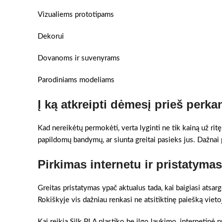
Vizualiems prototipams
Dekorui
Dovanoms ir suvenyrams
Parodiniams modeliams
Į ką atkreipti dėmesį prieš perka
Kad nereikėtų permokėti, verta lyginti ne tik kainą už ritę
papildomų bandymų, ar siunta greitai pasieks jus. Dažnai pr
Pirkimas internetu ir pristatyma
Greitas pristatymas ypač aktualus tada, kai baigiasi atsar
Rokiškyje vis dažniau renkasi ne atsitiktinę paiešką viet
Kai reikia Silk PLA plastiko be ilgo laukimo, internetinė