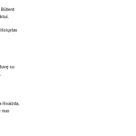
. Būtent
ktui.
 išsiųstas
otuvę su
.
 išvaizda,
e nuo