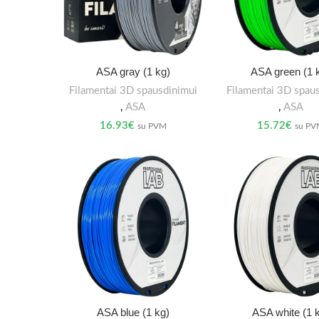
ASA gray (1 kg)
ASA green (1 
Filamentai 3D spausdinimui
Filamentai 3D spau
,
ASA
,
ASA
16.93
€
15.72
€
su PVM
su P
ASA blue (1 kg)
ASA white (1 