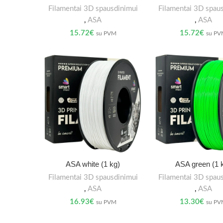
Filamentai 3D spausdinimui
Filamentai 3D spau
,
ASA
,
ASA
15.72
€
15.72
€
su PVM
su P
ASA white (1 kg)
ASA green (1 
Filamentai 3D spausdinimui
Filamentai 3D spau
,
ASA
,
ASA
16.93
€
13.30
€
su PVM
su P