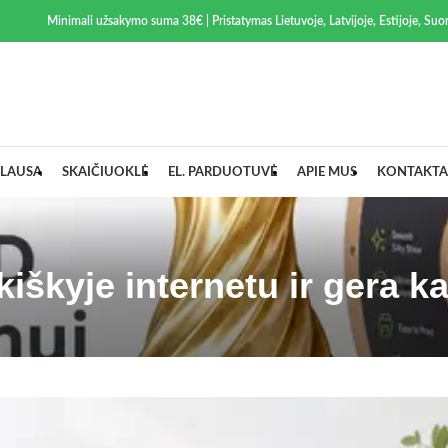
Minimali užsakymo suma 38€ | Pristatymas Lietuvoje, Latvijoje, Estijoje, Suom
LAUSA
SKAIČIUOKLĖ
EL. PARDUOTUVĖ
APIE MUS
KONTAKTA
iškyje internetu ir gera k