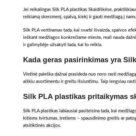
Jei reikalingas Silk PLA plastikas Skaidiškėse, praktiškiau
reikiamą skersmenį, spalvą, kiekį ir gauti medžiagą į na
Silk PLA vertinamas tada, kai svarbi išvaizda, spalvos efek
ieškant medžiagos konkrečiame mieste, reali nauda dažnia
ir galimybėje užsakyti tada, kai to reikia.
Kada geras pasirinkimas yra Sil
Vietinė paieška dažnai prasideda nuo noro rasti medžiagą 
aiškiu asortimentu ir greitu išsiuntimu. Taip lengviau rast
Silk PLA plastikas pritaikymas s
Silk PLA plastikas labiausiai pasiteisina tada, kai medžia
kitiems tvirtumas, tretiems – spausdinimo greitis ar pato
atsitiktinės akcijos.