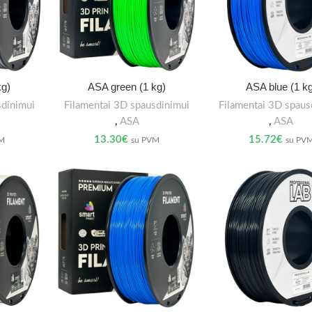
kg)
ASA green (1 kg)
ASA blue (1 kg
sdinimui
Filamentai 3D spausdinimui
Filamentai 3D spaus
,
ASA
,
ASA
13.30
€
15.72
€
VM
su PVM
su PV