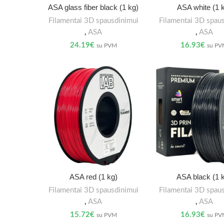
ASA glass fiber black (1 kg)
ASA white (1 
Filamentai 3D spausdinimui
Filamentai 3D spau
,
ASA
,
ASA
24.19
€
16.93
€
su PVM
su P
ASA red (1 kg)
ASA black (1 
Filamentai 3D spausdinimui
Filamentai 3D spau
,
ASA
,
ASA
15.72
€
16.93
€
su PVM
su P