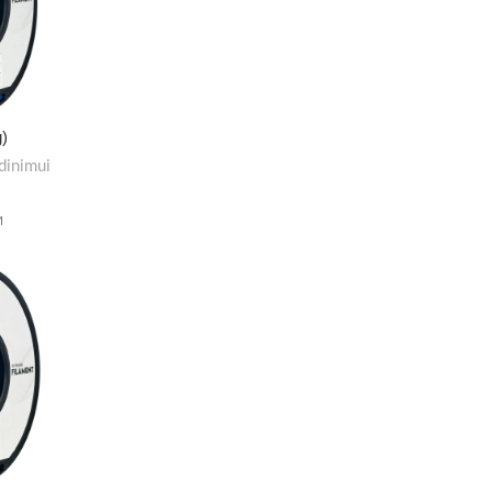
)
dinimui
M