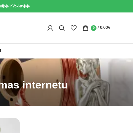
ijoje ir Vokietyjoje
/
0.00
€
0
I
ymas internetu