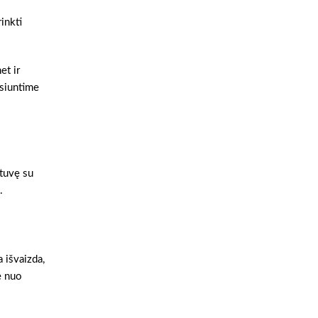
inkti
et ir
šsiuntime
otuvę su
.
 išvaizda,
e nuo