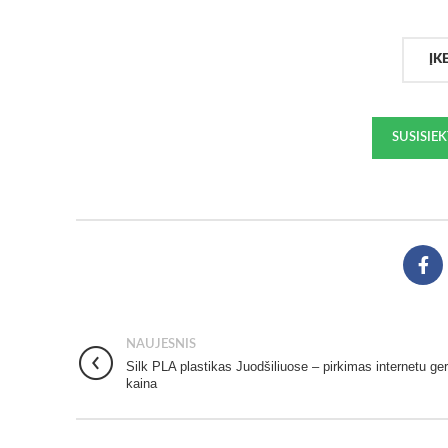
ĮK
SUSISIE
NAUJESNIS
Silk PLA plastikas Juodšiliuose – pirkimas internetu ge
kaina