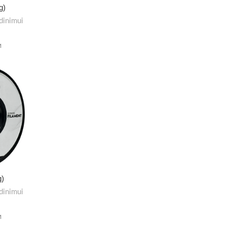
g)
dinimui
M
g)
dinimui
M