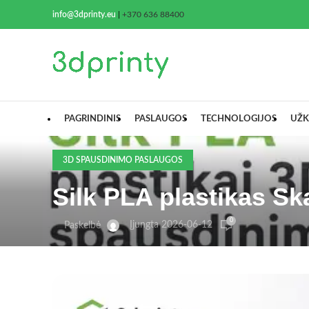
info@3dprinty.eu
|
+370 636 88400
PAGRINDINIS
PASLAUGOS
TECHNOLOGIJOS
UŽK
3D SPAUSDINIMO PASLAUGOS
Silk PLA plastikas Sk
0
Įjungta 2026-06-12
Paskelbė