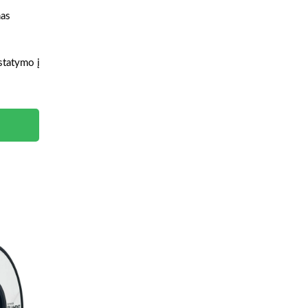
mas
istatymo į