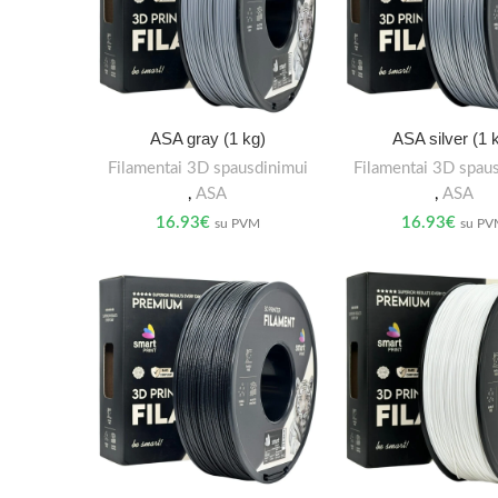
ASA gray (1 kg)
ASA silver (1 
Filamentai 3D spausdinimui
Filamentai 3D spau
,
ASA
,
ASA
16.93
€
16.93
€
su PVM
su P