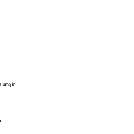
slumą ir
i