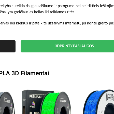
 prekyba suteikia daugiau aiškumo ir patogumo nei atsitiktinis ieškoji
ai yra greičiausias kelias iki reikiamos ritės.
alvas bei kiekius ir pateikite užsakymą internetu, jei norite greito pr
3DPRINTY PASLAUGOS
 PLA 3D Filamentai