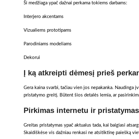
Ši medžiaga ypač dažnai perkama tokiems darbams:
Interjero akcentams
Vizualiems prototipams
Parodiniams modeliams
Dekorui
Į ką atkreipti dėmesį prieš perka
Gera kaina svarbi, tačiau vien jos nepakanka. Naudinga įv
pristatymo greitį. Būtent šios detalės lemia, ar pasirinkim
Pirkimas internetu ir pristatyma
Greitas pristatymas ypač aktualus tada, kai baigiasi atsar
Skaidiškėse vis dažniau renkasi ne atsitiktinę paiešką vi