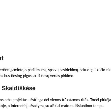
nt
ertinti gamintojo patikimumą, spalvų pasirinkimą, pakuotę, likučio tik
as bus tiesiog pigus, ar iš tiesų vertas pirkimo.
s Skaidiškėse
gos arba projektas užstringa dėl vienos trūkstamos ritės. Todėl pirkėja
etoje, o internetinį užsakymą su aiškiai matomu išsiuntimo tempu.