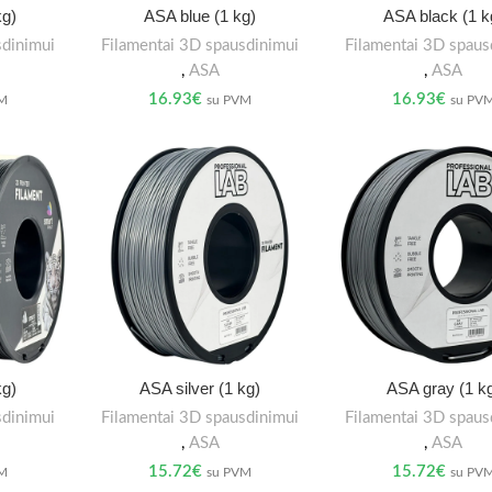
kg)
ASA blue (1 kg)
ASA black (1 k
sdinimui
Filamentai 3D spausdinimui
Filamentai 3D spaus
,
ASA
,
ASA
16.93
€
16.93
€
VM
su PVM
su PV
kg)
ASA silver (1 kg)
ASA gray (1 k
sdinimui
Filamentai 3D spausdinimui
Filamentai 3D spaus
,
ASA
,
ASA
15.72
€
15.72
€
VM
su PVM
su PV