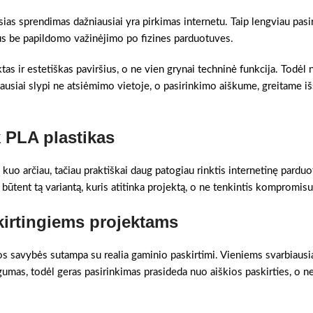
sias sprendimas dažniausiai yra pirkimas internetu. Taip lengviau pasir
mus be papildomo važinėjimo po fizines parduotuves.
tas ir estetiškas paviršius, o ne vien grynai techninė funkcija. Todėl n
usiai slypi ne atsiėmimo vietoje, o pasirinkimo aiškume, greitame i
k PLA plastikas
kuo arčiau, tačiau praktiškai daug patogiau rinktis internetinę pardu
i būtent tą variantą, kuris atitinka projektą, o ne tenkintis kompromisu
kirtingiems projektams
gos savybės sutampa su realia gaminio paskirtimi. Vieniems svarbiausia
gumas, todėl geras pasirinkimas prasideda nuo aiškios paskirties, o n