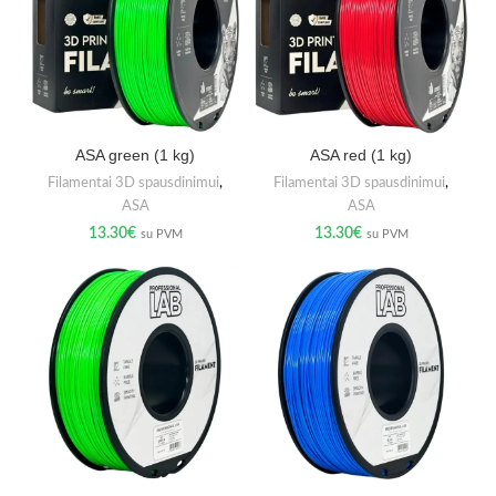
ASA green (1 kg)
ASA red (1 kg)
Filamentai 3D spausdinimui
,
Filamentai 3D spausdinimui
,
ASA
ASA
13.30
€
13.30
€
su PVM
su PVM