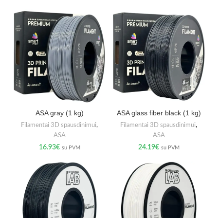
ASA gray (1 kg)
ASA glass fiber black (1 kg)
Filamentai 3D spausdinimui
,
Filamentai 3D spausdinimui
,
ASA
ASA
16.93
€
24.19
€
su PVM
su PVM