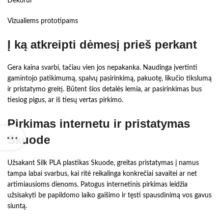
Dekorui
Vizualiems prototipams
Į ką atkreipti dėmesį prieš perkant
Gera kaina svarbi, tačiau vien jos nepakanka. Naudinga įvertinti
gamintojo patikimumą, spalvų pasirinkimą, pakuotę, likučio tikslumą
ir pristatymo greitį. Būtent šios detalės lemia, ar pasirinkimas bus
tiesiog pigus, ar iš tiesų vertas pirkimo.
Pirkimas internetu ir pristatymas
Skuode
Užsakant Silk PLA plastikas Skuode, greitas pristatymas į namus
tampa labai svarbus, kai ritė reikalinga konkrečiai savaitei ar net
artimiausioms dienoms. Patogus internetinis pirkimas leidžia
užsisakyti be papildomo laiko gaišimo ir tęsti spausdinimą vos gavus
siuntą.