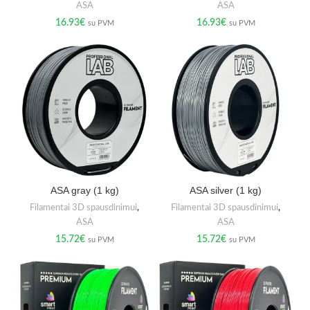
ASA
ASA
16.93
€
16.93
€
su PVM
su PVM
ASA gray (1 kg)
ASA silver (1 kg)
Filamentai 3D spausdinimui
,
Filamentai 3D spausdinimui
,
ASA
ASA
15.72
€
15.72
€
su PVM
su PVM