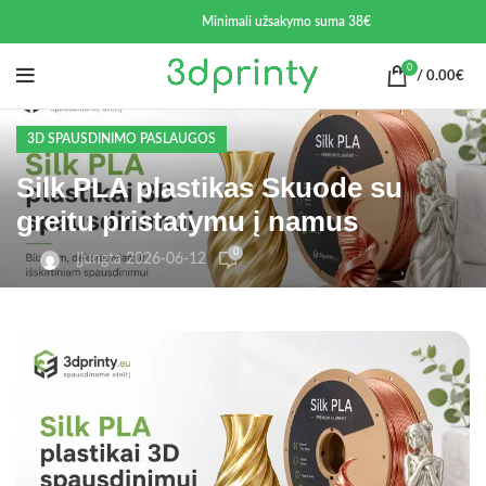
Minimali užsakymo suma 38€
0
/
0.00
€
3D SPAUSDINIMO PASLAUGOS
Silk PLA plastikas Skuode su
greitu pristatymu į namus
0
Įjungta 2026-06-12