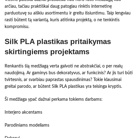
arčiau, tačiau praktiškai daug patogiau rinktis internetinę
parduotuvę su aiškiu asortimentu ir greitu išsiuntimu. Taip lengviau
rasti būtent tą variantą, kuris atitinka projektą, o ne tenkintis
kompromisu.
Silk PLA plastikas pritaikymas
skirtingiems projektams
Renkantis šią medžiagą verta galvoti ne abstrakčiai, o per realų
naudojimą. Ar gaminys bus dekoratyvus, ar funkcinis? Ar jis turi būti
tvirtesnis, ar svarbiau paprastas spausdinimas? Tokie klausimai
greitai parodo, ar būtent Silk PLA plastikas yra teisinga kryptis.
Ši medžiaga ypač dažnai perkama tokiems darbams:
Interjero akcentams
Parodiniams modeliams