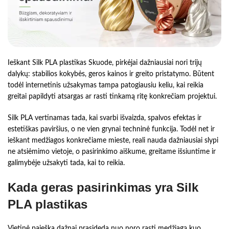
Ieškant Silk PLA plastikas Skuode, pirkėjai dažniausiai nori trijų
dalykų: stabilios kokybės, geros kainos ir greito pristatymo. Būtent
todėl internetinis užsakymas tampa patogiausiu keliu, kai reikia
greitai papildyti atsargas ar rasti tinkamą ritę konkrečiam projektui.
Silk PLA vertinamas tada, kai svarbi išvaizda, spalvos efektas ir
estetiškas paviršius, o ne vien grynai techninė funkcija. Todėl net ir
ieškant medžiagos konkrečiame mieste, reali nauda dažniausiai slypi
ne atsiėmimo vietoje, o pasirinkimo aiškume, greitame išsiuntime ir
galimybėje užsakyti tada, kai to reikia.
Kada geras pasirinkimas yra Silk
PLA plastikas
Vietinė paieška dažnai prasideda nuo noro rasti medžiagą kuo