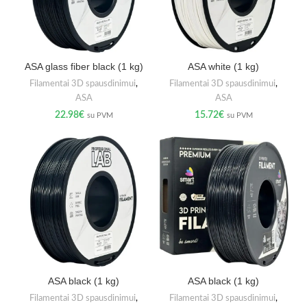
ASA glass fiber black (1 kg)
ASA white (1 kg)
Filamentai 3D spausdinimui
,
Filamentai 3D spausdinimui
,
ASA
ASA
22.98
€
15.72
€
su PVM
su PVM
ASA black (1 kg)
ASA black (1 kg)
Filamentai 3D spausdinimui
,
Filamentai 3D spausdinimui
,