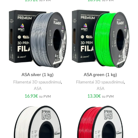
15.72
€
16.93
€
su PVM
su PVM
ASA silver (1 kg)
ASA green (1 kg)
Filamentai 3D spausdinimui
,
Filamentai 3D spausdinimui
,
ASA
ASA
16.93
€
13.30
€
su PVM
su PVM