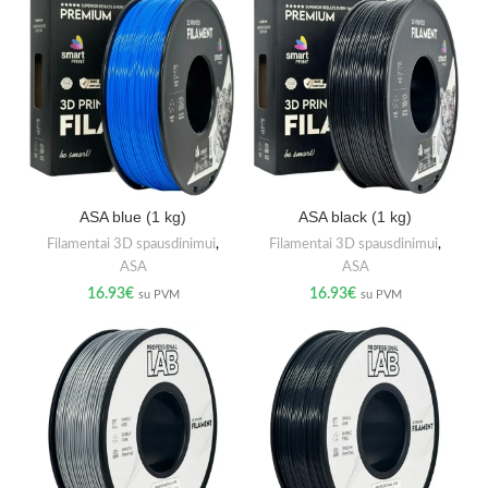
ASA blue (1 kg)
ASA black (1 kg)
Filamentai 3D spausdinimui
,
Filamentai 3D spausdinimui
,
ASA
ASA
16.93
€
16.93
€
su PVM
su PVM