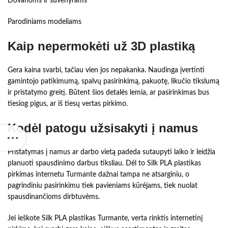
Dovanoms ir suvenyrams
Parodiniams modeliams
Kaip nepermokėti už 3D plastiką
Gera kaina svarbi, tačiau vien jos nepakanka. Naudinga įvertinti
gamintojo patikimumą, spalvų pasirinkimą, pakuotę, likučio tikslumą
ir pristatymo greitį. Būtent šios detalės lemia, ar pasirinkimas bus
tiesiog pigus, ar iš tiesų vertas pirkimo.
Kodėl patogu užsisakyti į namus
Pristatymas į namus ar darbo vietą padeda sutaupyti laiko ir leidžia
planuoti spausdinimo darbus tiksliau. Dėl to Silk PLA plastikas
pirkimas internetu Turmante dažnai tampa ne atsarginiu, o
pagrindiniu pasirinkimu tiek pavieniams kūrėjams, tiek nuolat
spausdinančioms dirbtuvėms.
Jei ieškote Silk PLA plastikas Turmante, verta rinktis internetinį