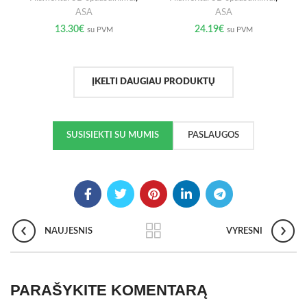
ASA
ASA
13.30
€
24.19
€
su PVM
su PVM
ĮKELTI DAUGIAU PRODUKTŲ
SUSISIEKTI SU MUMIS
PASLAUGOS
NAUJESNIS
VYRESNI
PARAŠYKITE KOMENTARĄ