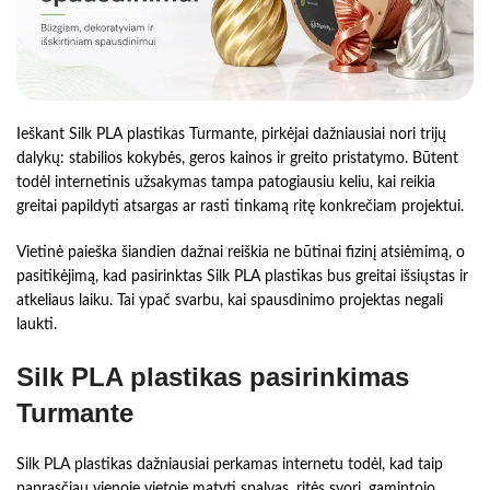
Ieškant Silk PLA plastikas Turmante, pirkėjai dažniausiai nori trijų
dalykų: stabilios kokybės, geros kainos ir greito pristatymo. Būtent
todėl internetinis užsakymas tampa patogiausiu keliu, kai reikia
greitai papildyti atsargas ar rasti tinkamą ritę konkrečiam projektui.
Vietinė paieška šiandien dažnai reiškia ne būtinai fizinį atsiėmimą, o
pasitikėjimą, kad pasirinktas Silk PLA plastikas bus greitai išsiųstas ir
atkeliaus laiku. Tai ypač svarbu, kai spausdinimo projektas negali
laukti.
Silk PLA plastikas pasirinkimas
Turmante
Silk PLA plastikas dažniausiai perkamas internetu todėl, kad taip
paprasčiau vienoje vietoje matyti spalvas, ritės svorį, gamintojo