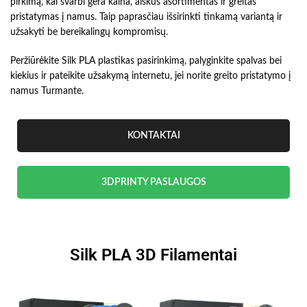
pirkimą, kai svarbi gera kaina, aiškus asortimentas ir greitas
pristatymas į namus. Taip paprasčiau išsirinkti tinkamą variantą ir
užsakyti be bereikalingų kompromisų.
Peržiūrėkite Silk PLA plastikas pasirinkimą, palyginkite spalvas bei
kiekius ir pateikite užsakymą internetu, jei norite greito pristatymo į
namus Turmante.
KONTAKTAI
3DPRINTY PASLAUGOS
Silk PLA 3D Filamentai