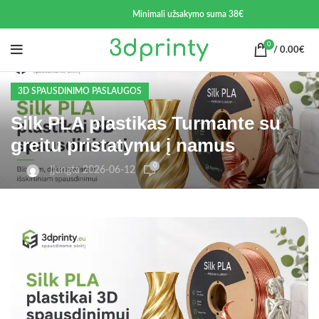
Minimali užsakymo suma 38€
0
/
0.00
€
3D SPAUSDINIMO PASLAUGOS
Silk PLA plastikas Turmante su
greitu pristatymu į namus
0
Įjungta 2026-06-12