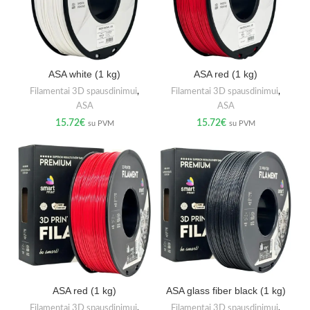
ASA white (1 kg)
ASA red (1 kg)
Filamentai 3D spausdinimui
,
Filamentai 3D spausdinimui
,
ASA
ASA
15.72
€
15.72
€
su PVM
su PVM
ASA red (1 kg)
ASA glass fiber black (1 kg)
Filamentai 3D spausdinimui
,
Filamentai 3D spausdinimui
,