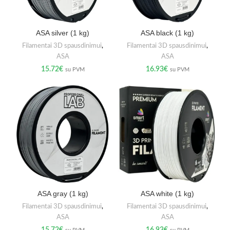
ASA silver (1 kg)
ASA black (1 kg)
Filamentai 3D spausdinimui
,
Filamentai 3D spausdinimui
,
ASA
ASA
15.72
€
16.93
€
su PVM
su PVM
ASA gray (1 kg)
ASA white (1 kg)
Filamentai 3D spausdinimui
,
Filamentai 3D spausdinimui
,
ASA
ASA