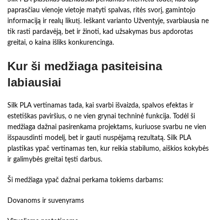
paprasčiau vienoje vietoje matyti spalvas, ritės svorį, gamintojo
informaciją ir realų likutį. Ieškant varianto Užventyje, svarbiausia ne
tik rasti pardavėją, bet ir žinoti, kad užsakymas bus apdorotas
greitai, o kaina išliks konkurencinga.
Kur ši medžiaga pasiteisina
labiausiai
Silk PLA vertinamas tada, kai svarbi išvaizda, spalvos efektas ir
estetiškas paviršius, o ne vien grynai techninė funkcija. Todėl ši
medžiaga dažnai pasirenkama projektams, kuriuose svarbu ne vien
išspausdinti modelį, bet ir gauti nuspėjamą rezultatą. Silk PLA
plastikas ypač vertinamas ten, kur reikia stabilumo, aiškios kokybės
ir galimybės greitai tęsti darbus.
Ši medžiaga ypač dažnai perkama tokiems darbams:
Dovanoms ir suvenyrams