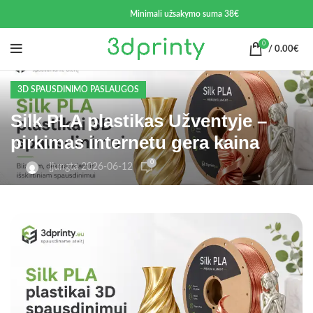
Minimali užsakymo suma 38€
0
/
0.00
€
3D SPAUSDINIMO PASLAUGOS
Silk PLA plastikas Užventyje –
pirkimas internetu gera kaina
0
Įjungta 2026-06-12