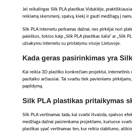
Jei reikalingas Silk PLA plastikas Viduklėje, praktiškiausi
reikiamą skersmenį, spalvą, kiekį ir gauti medžiagą į na
Silk PLA internetu perkamas dažnai, nes pirkėjai nori pla
paieškos, tokios kaip „Silk PLA plastikas šalia“ ar „Silk P
užsakymu internetu su pristatymu visoje Lietuvoje.
Kada geras pasirinkimas yra Sil
Kai reikia 3D plastiko konkrečiam projektui, internetinis 
pasitaiko arčiausiai. Tai svarbu tiek pavieniams pirkėjams,
papildymą.
Silk PLA plastikas pritaikymas s
Silk PLA vertinamas tada, kai svarbi išvaizda, spalvos efek
medžiaga dažnai pasirenkama projektams, kuriuose svarbu 
plastikas ypač vertinamas ten, kur reikia stabilumo, aiški