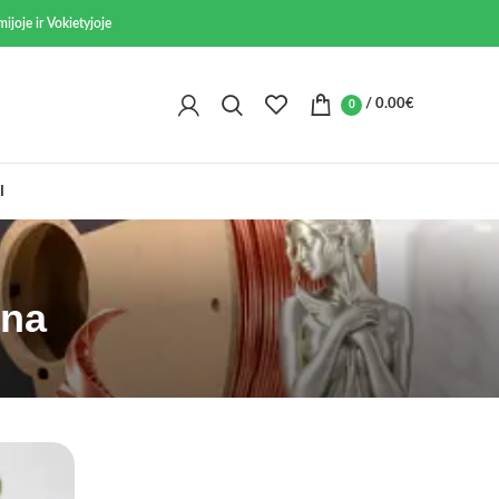
ijoje ir Vokietyjoje
/
0.00
€
0
I
ina