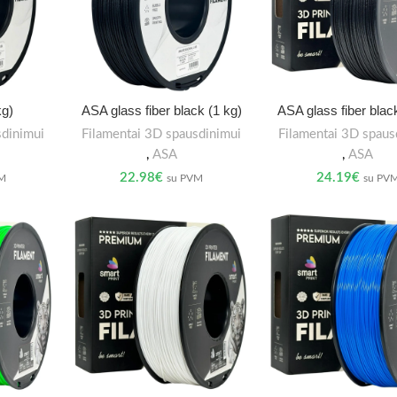
kg)
ASA glass fiber black (1 kg)
ASA glass fiber blac
sdinimui
Filamentai 3D spausdinimui
Filamentai 3D spaus
,
ASA
,
ASA
22.98
€
24.19
€
VM
su PVM
su PV