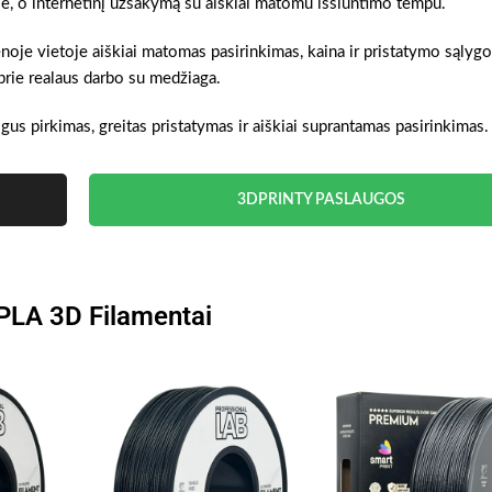
oje, o internetinį užsakymą su aiškiai matomu išsiuntimo tempu.
ienoje vietoje aiškiai matomas pasirinkimas, kaina ir pristatymo sąlygo
prie realaus darbo su medžiaga.
ogus pirkimas, greitas pristatymas ir aiškiai suprantamas pasirinkimas.
3DPRINTY PASLAUGOS
 PLA 3D Filamentai