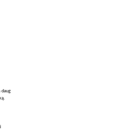
a daug
ką.
i