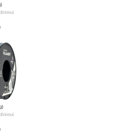
)
dinimui
M
g)
dinimui
M