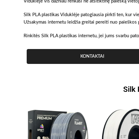
Viduklėje vis dažniau renkasi ne atsitiktinę paiešką viet
Silk PLA plastikas Viduklėje patogiausia pirkti ten, kur v
Užsakymas internetu leidžia greitai pereiti nuo paieškos 
Rinkitės Silk PLA plastikas internetu, jei jums svarbu pat
KONTAKTAI
Silk