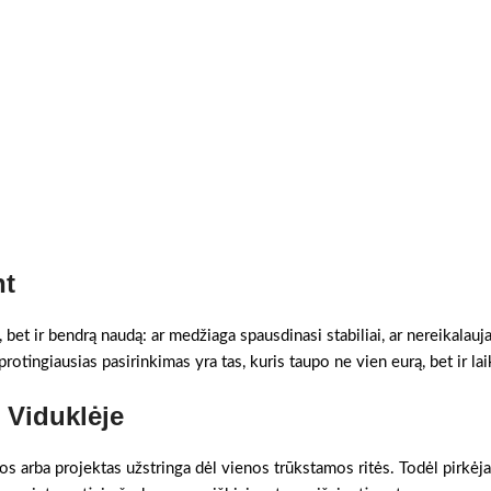
nt
, bet ir bendrą naudą: ar medžiaga spausdinasi stabiliai, ar nereikalauj
otingiausias pasirinkimas yra tas, kuris taupo ne vien eurą, bet ir lai
s Viduklėje
gos arba projektas užstringa dėl vienos trūkstamos ritės. Todėl pirkėja