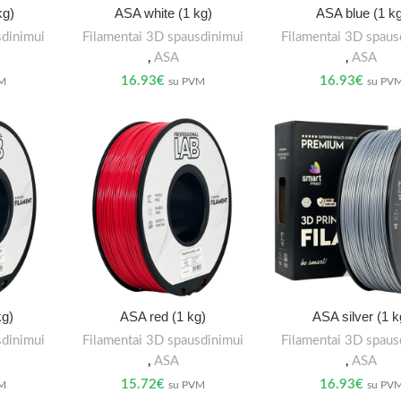
kg)
ASA white (1 kg)
ASA blue (1 kg
sdinimui
Filamentai 3D spausdinimui
Filamentai 3D spaus
,
ASA
,
ASA
16.93
€
16.93
€
VM
su PVM
su PV
kg)
ASA red (1 kg)
ASA silver (1 k
sdinimui
Filamentai 3D spausdinimui
Filamentai 3D spaus
,
ASA
,
ASA
15.72
€
16.93
€
VM
su PVM
su PV