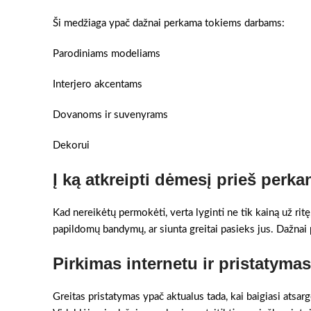
Ši medžiaga ypač dažnai perkama tokiems darbams:
Parodiniams modeliams
Interjero akcentams
Dovanoms ir suvenyrams
Dekorui
Į ką atkreipti dėmesį prieš perka
Kad nereikėtų permokėti, verta lyginti ne tik kainą už ritę
papildomų bandymų, ar siunta greitai pasieks jus. Dažnai pr
Pirkimas internetu ir pristatyma
Greitas pristatymas ypač aktualus tada, kai baigiasi atsar