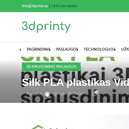
info@3dprinty.eu
|
+370 636 88400
PAGRINDINIS
PASLAUGOS
TECHNOLOGIJOS
UŽK
3D SPAUSDINIMO PASLAUGOS
Silk PLA plastikas Vid
0
Įjungta 2026-06-12
Paskelbė