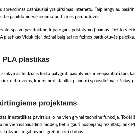
as sprendimas dažniausiai yra pirkimas internetu. Taip lengviau pasirin
mus be papildomo važinėjimo po fizines parduotuves.
tesnio spalvų pasirinkimo ir patogaus pristatymo į namus. Dėl to vieti
LA plastikas Viduklėje“, dažnai baigiasi ne fizinės parduotuvės paieška
k PLA plastikas
užsakymas leidžia iš karto palyginti pasiūlymus ir neapsiriboti tuo, ka
 tiek dirbtuvėms, kurios nori stabiliai planuoti spausdinimą ir žaliavų
kirtingiems projektams
tas ir estetiškas paviršius, o ne vien grynai techninė funkcija. Todėl š
ne vien išspausdinti modelį, bet ir gauti nuspėjamą rezultatą. Silk P
os kokybės ir galimybės greitai tęsti darbus.