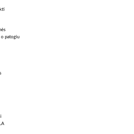
kti
nės
, o patogiu
s
i
LA