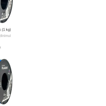
k (1 kg)
dinimui
M