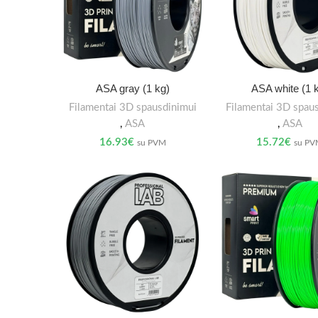
ASA gray (1 kg)
ASA white (1 
Filamentai 3D spausdinimui
Filamentai 3D spau
,
ASA
,
ASA
16.93
€
15.72
€
su PVM
su P