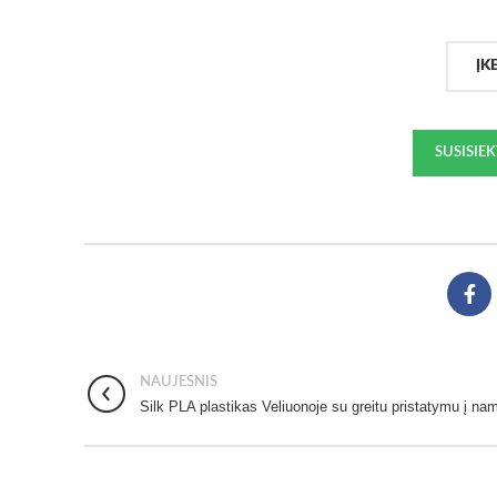
ĮK
SUSISIE
NAUJESNIS
Silk PLA plastikas Veliuonoje su greitu pristatymu į na