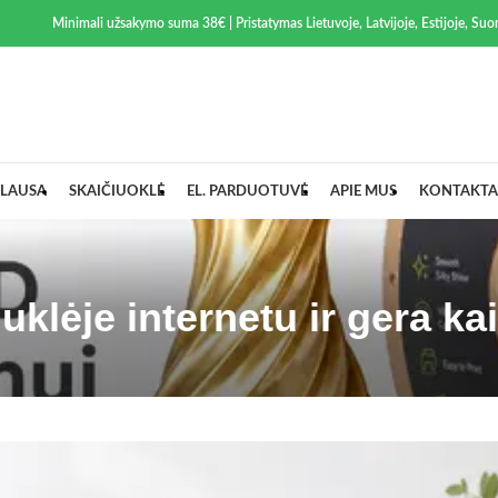
Minimali užsakymo suma 38€ | Pristatymas Lietuvoje, Latvijoje, Estijoje, Suom
LAUSA
SKAIČIUOKLĖ
EL. PARDUOTUVĖ
APIE MUS
KONTAKTA
uklėje internetu ir gera ka