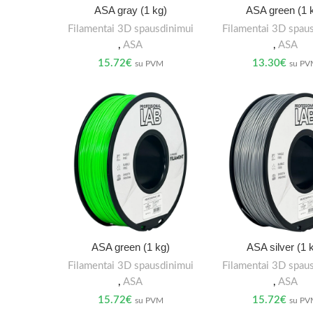
ASA gray (1 kg)
ASA green (1 
Filamentai 3D spausdinimui
Filamentai 3D spau
,
ASA
,
ASA
15.72
€
13.30
€
su PVM
su P
ASA green (1 kg)
ASA silver (1 
Filamentai 3D spausdinimui
Filamentai 3D spau
,
ASA
,
ASA
15.72
€
15.72
€
su PVM
su P