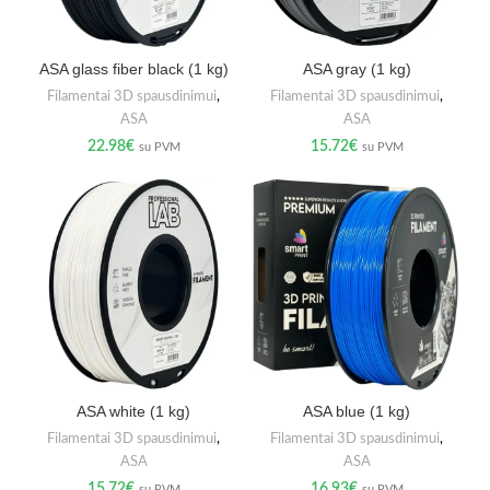
ASA glass fiber black (1 kg)
ASA gray (1 kg)
Filamentai 3D spausdinimui
,
Filamentai 3D spausdinimui
,
ASA
ASA
22.98
€
15.72
€
su PVM
su PVM
ASA white (1 kg)
ASA blue (1 kg)
Filamentai 3D spausdinimui
,
Filamentai 3D spausdinimui
,
ASA
ASA
15.72
€
16.93
€
su PVM
su PVM