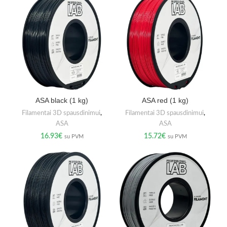
ASA black (1 kg)
ASA red (1 kg)
Filamentai 3D spausdinimui
,
Filamentai 3D spausdinimui
,
ASA
ASA
16.93
€
15.72
€
su PVM
su PVM