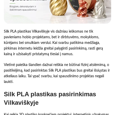
Silk PLA plastikas Vilkaviškyje vis dažniau ieškomas ne tik
pavieniams hobio projektams, bet ir dirbtuvėms, mokykloms,
kūrėjams bei smulkiam verslui. Kai svarbu patikima medžiaga,
pirkimas internetu leidžia greitai palyginti pasirinkimą, rasti gerą
kainą ir užsisakyti pristatymą tiesiai į namus.
Vietinė paieška šiandien dažnai reiškia ne būtinai fizinį atsiėmimą, o
pasitikėjimą, kad pasirinktas Silk PLA plastikas bus greitai išsiųstas ir
atkeliaus laiku. Tai ypač svarbu, kai spausdinimo projektas negali
laukti.
Silk PLA plastikas pasirinkimas
Vilkaviškyje
Kai reikia 3D plastiko konkrečiam projektui, internetinis užsakymas