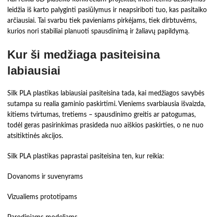
leidžia iš karto palyginti pasiūlymus ir neapsiriboti tuo, kas pasitaiko
arčiausiai. Tai svarbu tiek pavieniams pirkėjams, tiek dirbtuvėms,
kurios nori stabiliai planuoti spausdinimą ir žaliavų papildymą.
Kur ši medžiaga pasiteisina
labiausiai
Silk PLA plastikas labiausiai pasiteisina tada, kai medžiagos savybės
sutampa su realia gaminio paskirtimi. Vieniems svarbiausia išvaizda,
kitiems tvirtumas, tretiems – spausdinimo greitis ar patogumas,
todėl geras pasirinkimas prasideda nuo aiškios paskirties, o ne nuo
atsitiktinės akcijos.
Silk PLA plastikas paprastai pasiteisina ten, kur reikia:
Dovanoms ir suvenyrams
Vizualiems prototipams