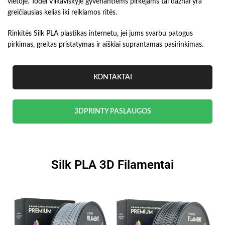
vietoje. Todėl Vilkaviškyje gyvenantiems pirkėjams tai dažnai yra
greičiausias kelias iki reikiamos ritės.
Rinkitės Silk PLA plastikas internetu, jei jums svarbu patogus
pirkimas, greitas pristatymas ir aiškiai suprantamas pasirinkimas.
KONTAKTAI
3DPRINTY PASLAUGOS
Silk PLA 3D Filamentai