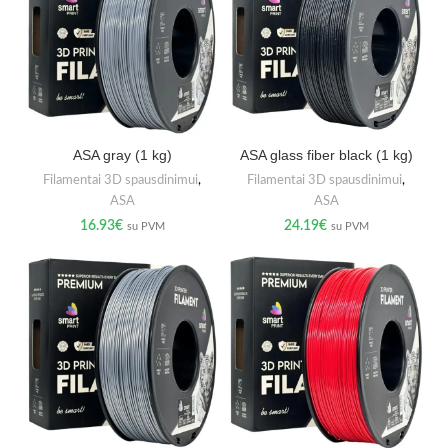
ASA gray (1 kg)
ASA glass fiber black (1 kg)
Filamentai 3D spausdinimui
,
Filamentai 3D spausdinimui
,
ASA
ASA
16.93
€
24.19
€
su PVM
su PVM