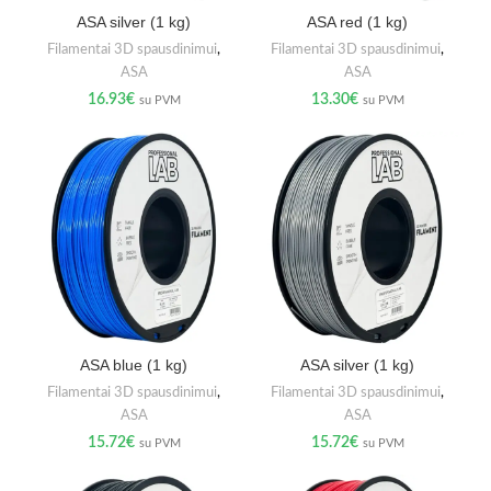
ASA silver (1 kg)
ASA red (1 kg)
Filamentai 3D spausdinimui
,
Filamentai 3D spausdinimui
,
ASA
ASA
16.93
€
13.30
€
su PVM
su PVM
ASA blue (1 kg)
ASA silver (1 kg)
Filamentai 3D spausdinimui
,
Filamentai 3D spausdinimui
,
ASA
ASA
15.72
€
15.72
€
su PVM
su PVM