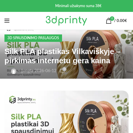
Minimali užsakymo suma 38€
0
/
0.00
€
3D SPAUSDINIMO PASLAUGOS
Silk PLA plastikas Vilkaviškyje –
pirkimas internetu gera kaina
0
Įjungta 2026-06-12