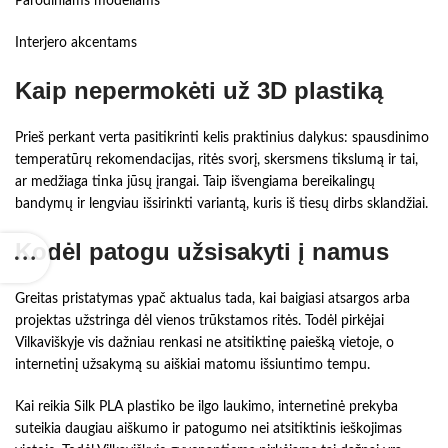
Parodiniams modeliams
Interjero akcentams
Kaip nepermokėti už 3D plastiką
Prieš perkant verta pasitikrinti kelis praktinius dalykus: spausdinimo
temperatūrų rekomendacijas, ritės svorį, skersmens tikslumą ir tai,
ar medžiaga tinka jūsų įrangai. Taip išvengiama bereikalingų
bandymų ir lengviau išsirinkti variantą, kuris iš tiesų dirbs sklandžiai.
Kodėl patogu užsisakyti į namus
Greitas pristatymas ypač aktualus tada, kai baigiasi atsargos arba
projektas užstringa dėl vienos trūkstamos ritės. Todėl pirkėjai
Vilkaviškyje vis dažniau renkasi ne atsitiktinę paiešką vietoje, o
internetinį užsakymą su aiškiai matomu išsiuntimo tempu.
Kai reikia Silk PLA plastiko be ilgo laukimo, internetinė prekyba
suteikia daugiau aiškumo ir patogumo nei atsitiktinis ieškojimas