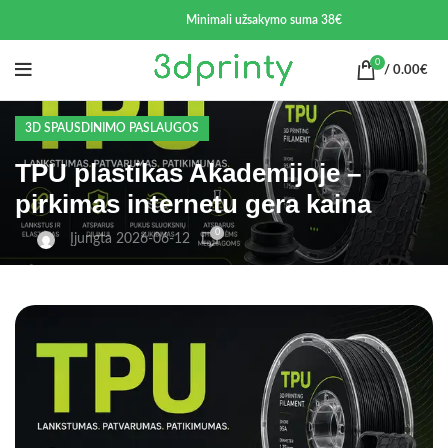
Minimali užsakymo suma 38€
0
/
0.00
€
3D SPAUSDINIMO PASLAUGOS
TPU plastikas Akademijoje –
pirkimas internetu gera kaina
0
Įjungta 2026-06-12