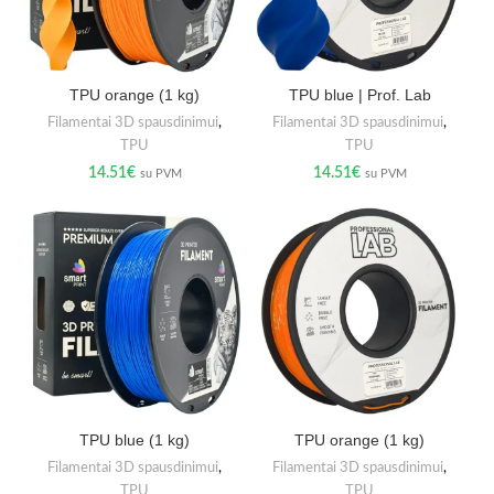
TPU orange (1 kg)
TPU blue | Prof. Lab
Filamentai 3D spausdinimui
,
Filamentai 3D spausdinimui
,
TPU
TPU
14.51
€
14.51
€
su PVM
su PVM
TPU blue (1 kg)
TPU orange (1 kg)
Filamentai 3D spausdinimui
,
Filamentai 3D spausdinimui
,
TPU
TPU