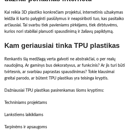
Kai reikia 3D plastiko konkrečiam projektui, internetinis užsakymas
leidžia iš karto palyginti pasiūlymus ir neapsiriboti tuo, kas pasitaiko
arčiausiai. Tai svarbu tiek pavieniams pirkėjams, tiek dirbtuvėms,
kurios nori stabiliai planuoti spausdinimą ir žaliavų papildymą.
Kam geriausiai tinka TPU plastikas
Renkantis šią medžiagą verta galvoti ne abstrakčiai, o per realų
naudojimą. Ar gaminys bus dekoratyvus, ar funkcinis? Ar jis turi būti
tvirtesnis, ar svarbiau paprastas spausdinimas? Tokie klausimai
greitai parodo, ar būtent TPU plastikas yra teisinga kryptis.
Dažniausiai TPU plastikas pasirenkamas šioms kryptims:
Techniniams projektams
Lankstiems laikikliams
Tarpinėms ir apsaugoms