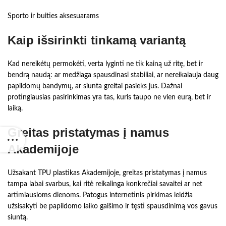
Sporto ir buities aksesuarams
Kaip išsirinkti tinkamą variantą
Kad nereikėtų permokėti, verta lyginti ne tik kainą už ritę, bet ir
bendrą naudą: ar medžiaga spausdinasi stabiliai, ar nereikalauja daug
papildomų bandymų, ar siunta greitai pasieks jus. Dažnai
protingiausias pasirinkimas yra tas, kuris taupo ne vien eurą, bet ir
laiką.
Greitas pristatymas į namus
Akademijoje
Užsakant TPU plastikas Akademijoje, greitas pristatymas į namus
tampa labai svarbus, kai ritė reikalinga konkrečiai savaitei ar net
artimiausioms dienoms. Patogus internetinis pirkimas leidžia
užsisakyti be papildomo laiko gaišimo ir tęsti spausdinimą vos gavus
siuntą.