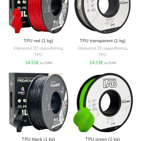
TPU red (1 kg)
TPU transparent (1 kg)
Filamentai 3D spausdinimui
,
Filamentai 3D spausdinimui
,
TPU
TPU
14.51
€
14.51
€
su PVM
su PVM
TPU black (1 kg)
TPU green (1 kg)