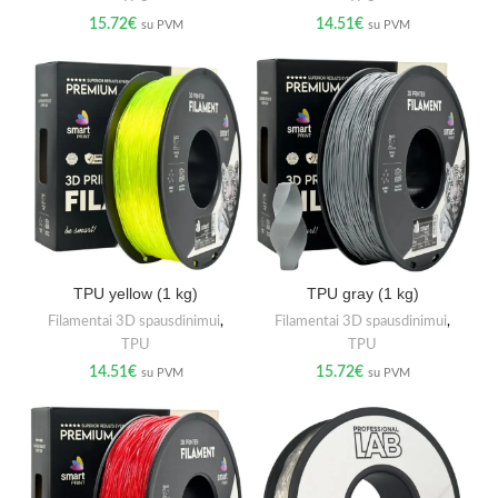
15.72
€
14.51
€
su PVM
su PVM
TPU yellow (1 kg)
TPU gray (1 kg)
Filamentai 3D spausdinimui
,
Filamentai 3D spausdinimui
,
TPU
TPU
14.51
€
15.72
€
su PVM
su PVM