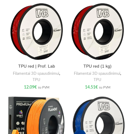
TPU red | Prof. Lab
TPU red (1 kg)
Filamentai 3D spausdinimui
,
Filamentai 3D spausdinimui
,
TPU
TPU
12.09
€
14.51
€
su PVM
su PVM