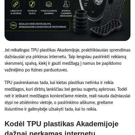
Jei reikalingas TPU plastikas Akademijoje, praktiškiausias sprendimas
dažniausiai yra pirkimas internetu. Taip lengviau pasirinkti reikiamą
skersmenį, spalvą, kiekį ir gauti medžiagą į namus be papildomo
važinėjimo po fizines parduotuves.
TPU pasirenkamas tada, kai kietas plastikas netinka ir reikia
medžiagos, kuri dirbtų lankščiau bei geriau sugertų apkrovas. Todėl
net ir ieškant medžiagos konkrečiame mieste, reali nauda dažniausiai
slypi ne atsiėmimo vietoje, o pasirinkimo aiškume, greitame
išsiuntime ir galimybėje užsakyti tada, kai to reikia.
Kodėl TPU plastikas Akademijoje
dažnai perkamas internetu