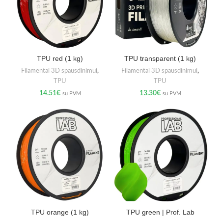
TPU red (1 kg)
TPU transparent (1 kg)
Filamentai 3D spausdinimui
,
Filamentai 3D spausdinimui
,
TPU
TPU
14.51
€
13.30
€
su PVM
su PVM
TPU orange (1 kg)
TPU green | Prof. Lab