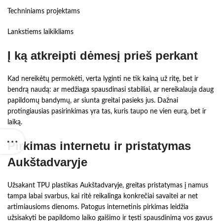
Techniniams projektams
Lankstiems laikikliams
Į ką atkreipti dėmesį prieš perkant
Kad nereikėtų permokėti, verta lyginti ne tik kainą už ritę, bet ir
bendrą naudą: ar medžiaga spausdinasi stabiliai, ar nereikalauja daug
papildomų bandymų, ar siunta greitai pasieks jus. Dažnai
protingiausias pasirinkimas yra tas, kuris taupo ne vien eurą, bet ir
laiką.
Pirkimas internetu ir pristatymas
Aukštadvaryje
Užsakant TPU plastikas Aukštadvaryje, greitas pristatymas į namus
tampa labai svarbus, kai ritė reikalinga konkrečiai savaitei ar net
artimiausioms dienoms. Patogus internetinis pirkimas leidžia
užsisakyti be papildomo laiko gaišimo ir tęsti spausdinimą vos gavus