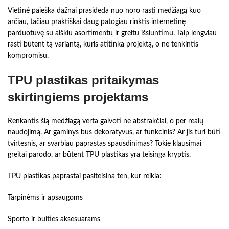
Vietinė paieška dažnai prasideda nuo noro rasti medžiagą kuo
arčiau, tačiau praktiškai daug patogiau rinktis internetinę
parduotuvę su aiškiu asortimentu ir greitu išsiuntimu. Taip lengviau
rasti būtent tą variantą, kuris atitinka projektą, o ne tenkintis
kompromisu.
TPU plastikas pritaikymas
skirtingiems projektams
Renkantis šią medžiagą verta galvoti ne abstrakčiai, o per realų
naudojimą. Ar gaminys bus dekoratyvus, ar funkcinis? Ar jis turi būti
tvirtesnis, ar svarbiau paprastas spausdinimas? Tokie klausimai
greitai parodo, ar būtent TPU plastikas yra teisinga kryptis.
TPU plastikas paprastai pasiteisina ten, kur reikia:
Tarpinėms ir apsaugoms
Sporto ir buities aksesuarams