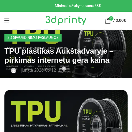
Minimali užsakymo suma 38€
0
/
0.00
€
3D SPAUSDINIMO PASLAUGOS
TPU plastikas Aukštadvaryje –
pirkimas internetu gera kaina
0
Įjungta 2026-06-12