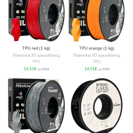
TPU red (1 kg)
TPU orange (1 kg)
Filamentai 3D spausdinimui
,
Filamentai 3D spausdinimui
,
TPU
TPU
14.51
€
14.51
€
su PVM
su PVM