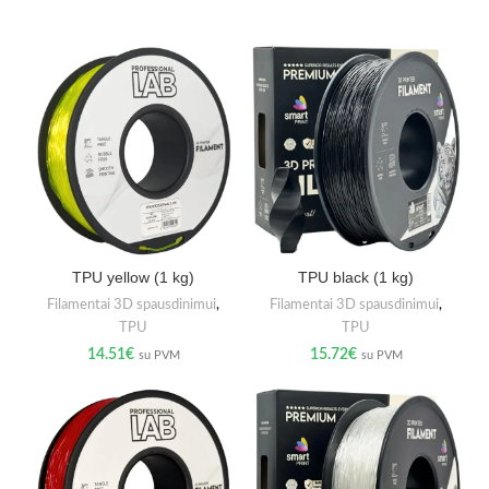
TPU yellow (1 kg)
TPU black (1 kg)
Filamentai 3D spausdinimui
,
Filamentai 3D spausdinimui
,
TPU
TPU
14.51
€
15.72
€
su PVM
su PVM