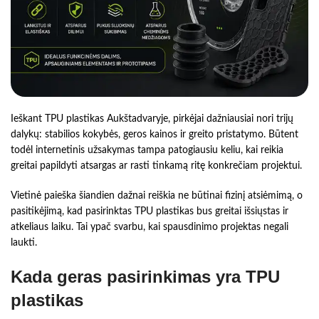
Ieškant TPU plastikas Aukštadvaryje, pirkėjai dažniausiai nori trijų
dalykų: stabilios kokybės, geros kainos ir greito pristatymo. Būtent
todėl internetinis užsakymas tampa patogiausiu keliu, kai reikia
greitai papildyti atsargas ar rasti tinkamą ritę konkrečiam projektui.
Vietinė paieška šiandien dažnai reiškia ne būtinai fizinį atsiėmimą, o
pasitikėjimą, kad pasirinktas TPU plastikas bus greitai išsiųstas ir
atkeliaus laiku. Tai ypač svarbu, kai spausdinimo projektas negali
laukti.
Kada geras pasirinkimas yra TPU
plastikas