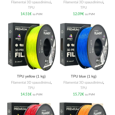
Filamentai 3D spausdinimui
,
Filamentai 3D spausdinimui
,
TPU
TPU
14.51
€
12.09
€
su PVM
su PVM
TPU yellow (1 kg)
TPU blue (1 kg)
Filamentai 3D spausdinimui
,
Filamentai 3D spausdinimui
,
TPU
TPU
14.51
€
15.72
€
su PVM
su PVM