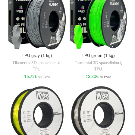
TPU gray (1 kg)
TPU green (1 kg)
Filamentai 3D spausdinimui
,
Filamentai 3D spausdinimui
,
TPU
TPU
15.72
€
13.30
€
su PVM
su PVM