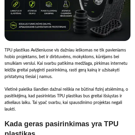
TPU plastikas Avižieniuose vis dažniau ieškomas ne tik pavieniams
hobio projektams, bet ir dirbtuvėms, mokykloms, kūrėjams bei
smulkiam verslui. Kai svarbu patikima medžiaga, pirkimas internetu
leidžia greitai palyginti pasirinkimą, rasti gerą kainą ir užsisakyti
pristatymą tiesiai į namus.
Vietinė paieška šiandien dažnai reiškia ne būtinai fizinį atsiėmimą, o
pasitikėjimą, kad pasirinktas TPU plastikas bus greitai išsiųstas ir
atkeliaus laiku. Tai ypač svarbu, kai spausdinimo projektas negali
laukti.
Kada geras pasirinkimas yra TPU
plastikas