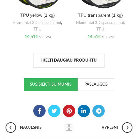
TPU yellow (1 kg)
TPU transparent (1 kg)
Filamentai 3D spausdinimui
,
Filamentai 3D spausdinimui
,
TPU
TPU
14.51
€
14.51
€
su PVM
su PVM
ĮKELTI DAUGIAU PRODUKTŲ
SUSISIEKTI SU MUMIS
PASLAUGOS
NAUJESNIS
VYRESNI