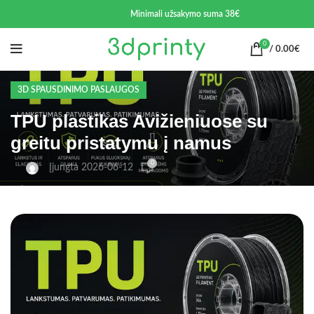
Minimali užsakymo suma 38€
0
/
0.00
€
3D SPAUSDINIMO PASLAUGOS
TPU plastikas Avižieniuose su
greitu pristatymu į namus
0
Įjungta 2026-06-12