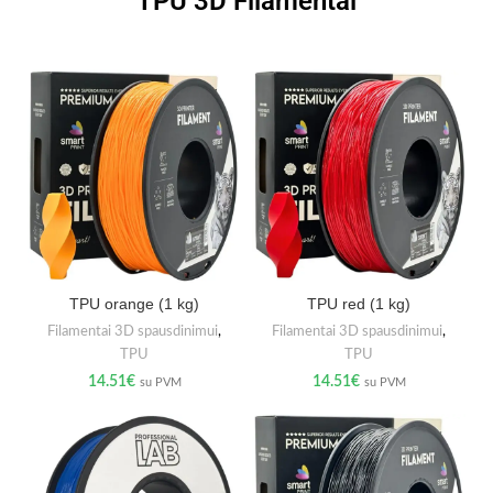
TPU 3D Filamentai
TPU orange (1 kg)
TPU red (1 kg)
Filamentai 3D spausdinimui
,
Filamentai 3D spausdinimui
,
TPU
TPU
14.51
€
14.51
€
su PVM
su PVM