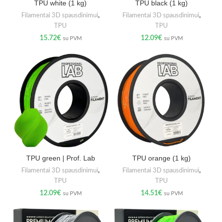
TPU white (1 kg)
TPU black (1 kg)
Filamentai 3D spausdinimui
,
Filamentai 3D spausdinimui
,
TPU
TPU
15.72
€
12.09
€
su PVM
su PVM
TPU green | Prof. Lab
TPU orange (1 kg)
Filamentai 3D spausdinimui
,
Filamentai 3D spausdinimui
,
TPU
TPU
12.09
€
14.51
€
su PVM
su PVM