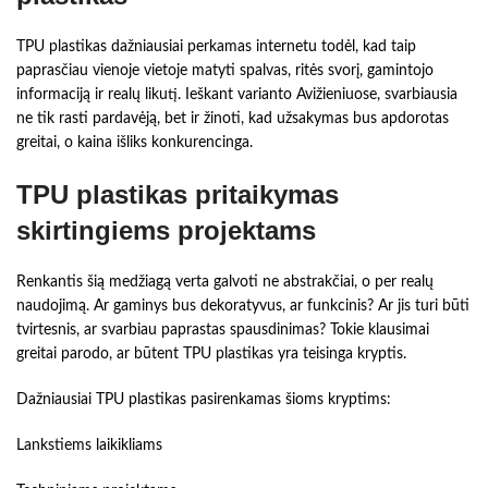
TPU plastikas dažniausiai perkamas internetu todėl, kad taip
paprasčiau vienoje vietoje matyti spalvas, ritės svorį, gamintojo
informaciją ir realų likutį. Ieškant varianto Avižieniuose, svarbiausia
ne tik rasti pardavėją, bet ir žinoti, kad užsakymas bus apdorotas
greitai, o kaina išliks konkurencinga.
TPU plastikas pritaikymas
skirtingiems projektams
Renkantis šią medžiagą verta galvoti ne abstrakčiai, o per realų
naudojimą. Ar gaminys bus dekoratyvus, ar funkcinis? Ar jis turi būti
tvirtesnis, ar svarbiau paprastas spausdinimas? Tokie klausimai
greitai parodo, ar būtent TPU plastikas yra teisinga kryptis.
Dažniausiai TPU plastikas pasirenkamas šioms kryptims:
Lankstiems laikikliams