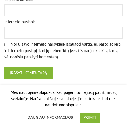
Interneto puslapis
Noriu savo interneto naršyklėje išsaugoti vardą, el. pašto adresą
ir interneto puslapį, kad jų nebereiktų įvesti iš naujo, kai kitą kartą
vėl norėsiu parašyti komentarą.
Mes naudojame slapukus, kad pagerintume jūsų patirtį mūsų
svetainėje. Naršydami šioje svetainėje, jūs sutinkate, kad mes
naudotume slapukus.
3D Printy
2022 Solution:
E-project.LT
.
DAUGIAU INFORMACIJOS
PRIIMTI