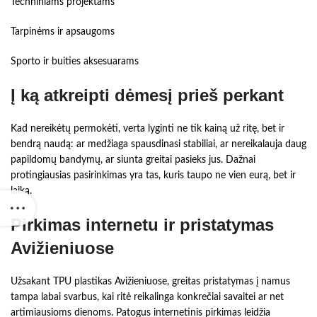
Techniniams projektams
Tarpinėms ir apsaugoms
Sporto ir buities aksesuarams
Į ką atkreipti dėmesį prieš perkant
Kad nereikėtų permokėti, verta lyginti ne tik kainą už ritę, bet ir
bendrą naudą: ar medžiaga spausdinasi stabiliai, ar nereikalauja daug
papildomų bandymų, ar siunta greitai pasieks jus. Dažnai
protingiausias pasirinkimas yra tas, kuris taupo ne vien eurą, bet ir
laiką.
Pirkimas internetu ir pristatymas
Avižieniuose
Užsakant TPU plastikas Avižieniuose, greitas pristatymas į namus
tampa labai svarbus, kai ritė reikalinga konkrečiai savaitei ar net
artimiausioms dienoms. Patogus internetinis pirkimas leidžia