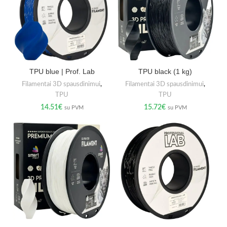
TPU blue | Prof. Lab
TPU black (1 kg)
Filamentai 3D spausdinimui
,
Filamentai 3D spausdinimui
,
TPU
TPU
14.51
€
15.72
€
su PVM
su PVM