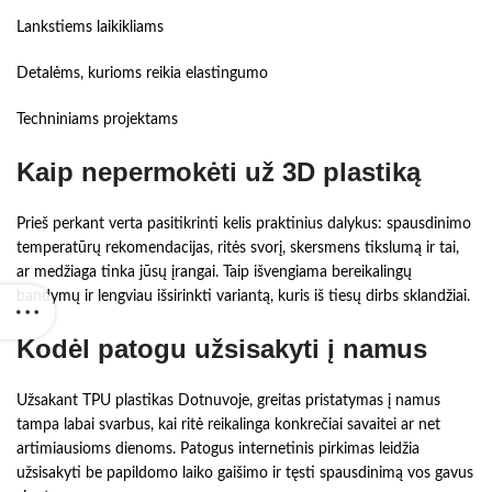
Lankstiems laikikliams
Detalėms, kurioms reikia elastingumo
Techniniams projektams
Kaip nepermokėti už 3D plastiką
Prieš perkant verta pasitikrinti kelis praktinius dalykus: spausdinimo
temperatūrų rekomendacijas, ritės svorį, skersmens tikslumą ir tai,
ar medžiaga tinka jūsų įrangai. Taip išvengiama bereikalingų
bandymų ir lengviau išsirinkti variantą, kuris iš tiesų dirbs sklandžiai.
Kodėl patogu užsisakyti į namus
Užsakant TPU plastikas Dotnuvoje, greitas pristatymas į namus
tampa labai svarbus, kai ritė reikalinga konkrečiai savaitei ar net
artimiausioms dienoms. Patogus internetinis pirkimas leidžia
užsisakyti be papildomo laiko gaišimo ir tęsti spausdinimą vos gavus