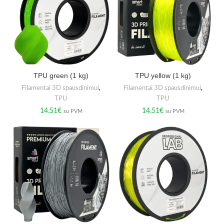
TPU green (1 kg)
TPU yellow (1 kg)
Filamentai 3D spausdinimui
,
Filamentai 3D spausdinimui
,
TPU
TPU
14.51
€
14.51
€
su PVM
su PVM