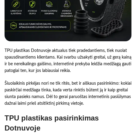
TPU plastikas Dotnuvoje aktualus tiek pradedantiems, tiek nuolat
spausdinantiems klientams. Kai svarbu užsakyti greitai, už gerą kainą
ir be nereikalingo gaišimo, internetinė prekyba leidžia medžiagą gauti
patogiai ten, kur jos labiausiai reikia.
Šiuolaikinis pirkėjas nori ne tik ritės, bet ir aiškaus pasirinkimo: kokiai
paskirčiai medžiaga tinka, kada verta rinktis būtent ją ir kaip greitai
siunta pasieks namus. Dėl to gerai paruoštas internetinis pasiūlymas
dažnai laimi prieš atsitiktinį pirkimą vietoje.
TPU plastikas pasirinkimas
Dotnuvoje