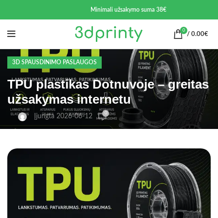
Minimali užsakymo suma 38€
0
/
0.00
€
3D SPAUSDINIMO PASLAUGOS
TPU plastikas Dotnuvoje – greitas
užsakymas internetu
0
Įjungta 2026-06-12