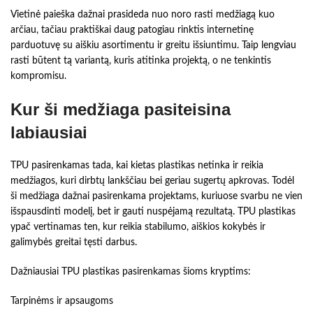
Vietinė paieška dažnai prasideda nuo noro rasti medžiagą kuo
arčiau, tačiau praktiškai daug patogiau rinktis internetinę
parduotuvę su aiškiu asortimentu ir greitu išsiuntimu. Taip lengviau
rasti būtent tą variantą, kuris atitinka projektą, o ne tenkintis
kompromisu.
Kur ši medžiaga pasiteisina
labiausiai
TPU pasirenkamas tada, kai kietas plastikas netinka ir reikia
medžiagos, kuri dirbtų lankščiau bei geriau sugertų apkrovas. Todėl
ši medžiaga dažnai pasirenkama projektams, kuriuose svarbu ne vien
išspausdinti modelį, bet ir gauti nuspėjamą rezultatą. TPU plastikas
ypač vertinamas ten, kur reikia stabilumo, aiškios kokybės ir
galimybės greitai tęsti darbus.
Dažniausiai TPU plastikas pasirenkamas šioms kryptims:
Tarpinėms ir apsaugoms