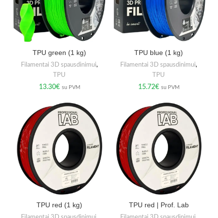
TPU green (1 kg)
TPU blue (1 kg)
Filamentai 3D spausdinimui
,
Filamentai 3D spausdinimui
,
TPU
TPU
13.30
€
15.72
€
su PVM
su PVM
TPU red (1 kg)
TPU red | Prof. Lab
Filamentai 3D spausdinimui
,
Filamentai 3D spausdinimui
,