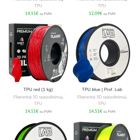
TPU
TPU
14.51
€
12.09
€
su PVM
su PVM
TPU red (1 kg)
TPU blue | Prof. Lab
Filamentai 3D spausdinimui
,
Filamentai 3D spausdinimui
,
TPU
TPU
14.51
€
14.51
€
su PVM
su PVM