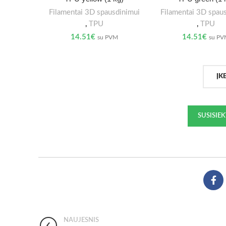
Filamentai 3D spausdinimui
Filamentai 3D spau
,
TPU
,
TPU
14.51
€
14.51
€
su PVM
su P
ĮK
SUSISIE
NAUJESNIS