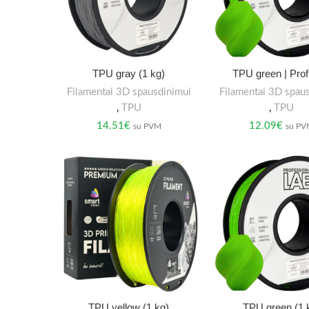
TPU gray (1 kg)
TPU green | Prof
Filamentai 3D spausdinimui
Filamentai 3D spau
,
TPU
,
TPU
14.51
€
12.09
€
su PVM
su P
TPU yellow (1 kg)
TPU green (1 