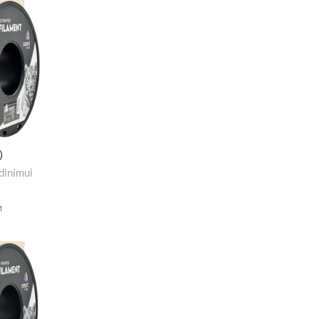
)
dinimui
M