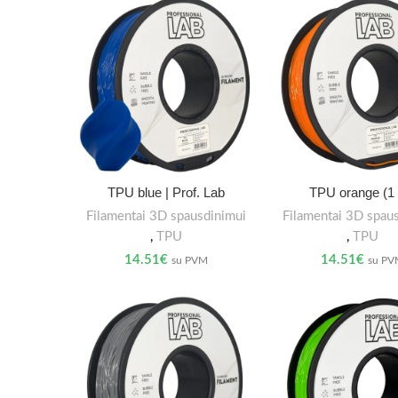
TPU blue | Prof. Lab
TPU orange (1 
Filamentai 3D spausdinimui
Filamentai 3D spau
,
TPU
,
TPU
14.51
€
14.51
€
su PVM
su P