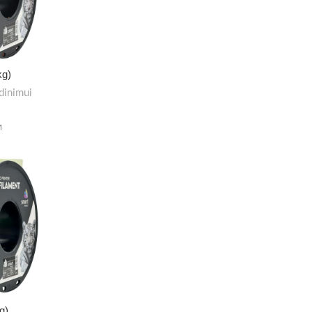
kg)
dinimui
M
g)