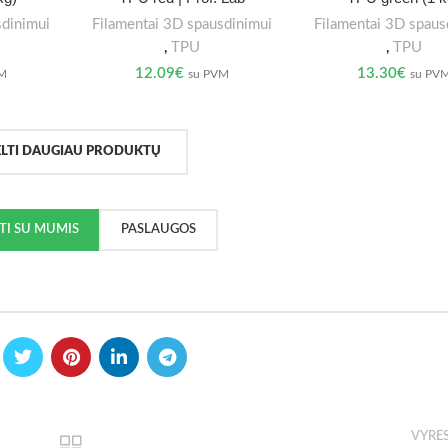
sdinimui
Filamentai 3D spausdinimui
Filamentai 3D spaus
,
TPU
,
TPU
12.09
€
13.30
€
VM
su PVM
su PV
ELTI DAUGIAU PRODUKTŲ
KTI SU MUMIS
PASLAUGOS
VYRE