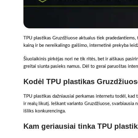
TPU plastikas Gruzdžiuose aktualus tiek pradedantiems, t
kainą ir be nereikalingo gaišimo, internetinė prekyba leidž
Šiuolaikinis pirkėjas nori ne tik ritės, bet ir aiškaus pasir
greitai siunta pasieks namus. Dėl to gerai paruoštas intern
Kodėl TPU plastikas Gruzdžiuos
TPU plastikas dažniausiai perkamas internetu todėl, kad ta
ir realų likutį. Ieškant varianto Gruzdžiuose, svarbiausia n
išliks konkurencinga.
Kam geriausiai tinka TPU plasti