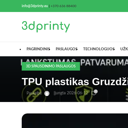
info@3dprinty.eu
|
+370 636 88400
PAGRINDINIS
PASLAUGOS
TECHNOLOGIJOS
UŽK
3D SPAUSDINIMO PASLAUGOS
TPU plastikas Gruzdž
0
Įjungta 2026-06-12
Paskelbė