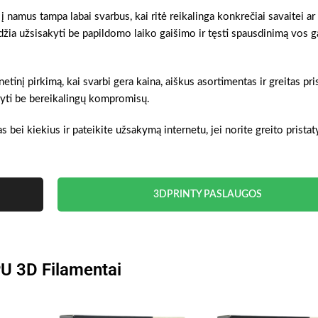
 namus tampa labai svarbus, kai ritė reikalinga konkrečiai savaitei ar
džia užsisakyti be papildomo laiko gaišimo ir tęsti spausdinimą vos 
etinį pirkimą, kai svarbi gera kaina, aiškus asortimentas ir greitas pri
akyti be bereikalingų kompromisų.
s bei kiekius ir pateikite užsakymą internetu, jei norite greito prista
3DPRINTY PASLAUGOS
U 3D Filamentai