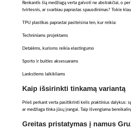
Renkantis šią medžiagą verta galvoti ne abstrakčiai, o per
tvirtesnis, ar svarbiau paprastas spausdinimas? Tokie klau
TPU plastikas paprastai pasiteisina ten, kur reikia:
Techniniams projektams
Detalėms, kurioms reikia elastingumo
Sporto ir buities aksesuarams
Lankstiems laikikliams
Kaip išsirinkti tinkamą variantą
Prieš perkant verta pasitikrinti kelis praktinius dalykus:
ar medžiaga tinka jūsų įrangai. Taip išvengiama bereikaling
Greitas pristatymas į namus Gr