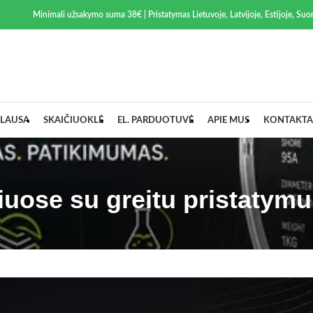
Minimali užsakymo suma 38€ | Pristatymas Lietuvoje, Latvijoje, Estijoje, Suom
LAUSA
SKAIČIUOKLĖ
EL. PARDUOTUVĖ
APIE MUS
KONTAKTA
iuose su greitu pristatym