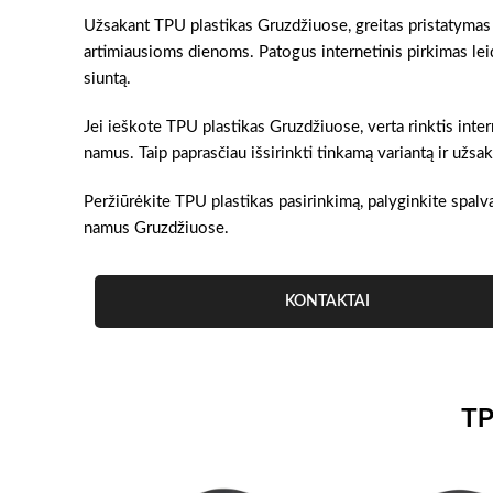
Užsakant TPU plastikas Gruzdžiuose, greitas pristatymas į
artimiausioms dienoms. Patogus internetinis pirkimas lei
siuntą.
Jei ieškote TPU plastikas Gruzdžiuose, verta rinktis intern
namus. Taip paprasčiau išsirinkti tinkamą variantą ir užs
Peržiūrėkite TPU plastikas pasirinkimą, palyginkite spalva
namus Gruzdžiuose.
KONTAKTAI
TP