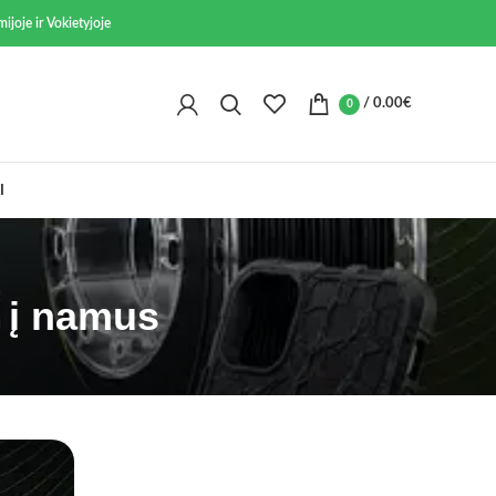
ijoje ir Vokietyjoje
/
0.00
€
0
I
u į namus