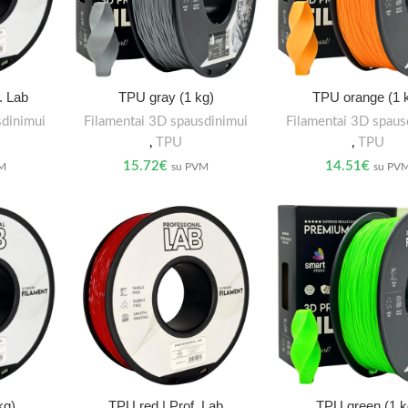
. Lab
TPU gray (1 kg)
TPU orange (1 
sdinimui
Filamentai 3D spausdinimui
Filamentai 3D spaus
,
TPU
,
TPU
15.72
€
14.51
€
VM
su PVM
su PV
kg)
TPU red | Prof. Lab
TPU green (1 k