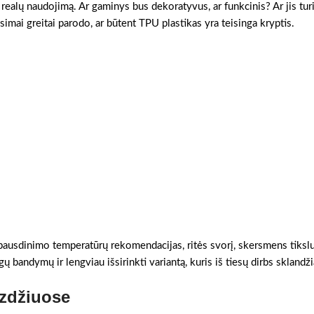
 realų naudojimą. Ar gaminys bus dekoratyvus, ar funkcinis? Ar jis turi
simai greitai parodo, ar būtent TPU plastikas yra teisinga kryptis.
 spausdinimo temperatūrų rekomendacijas, ritės svorį, skersmens tikslum
ų bandymų ir lengviau išsirinkti variantą, kuris iš tiesų dirbs sklandži
uzdžiuose