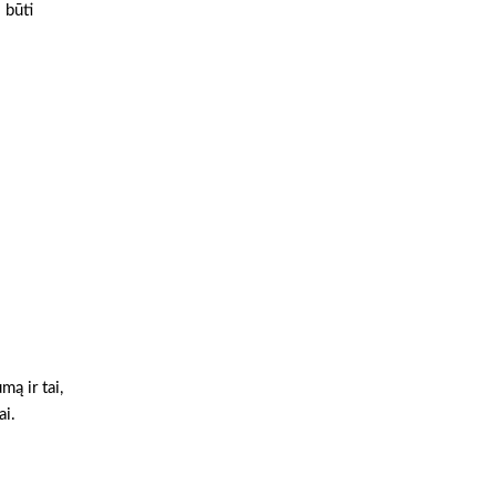
 būti
ą ir tai,
ai.