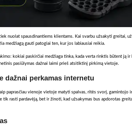
iek nuolat spausdinantiems klientams. Kai svarbu užsakyti greitai, už
ia medžiagą gauti patogiai ten, kur jos labiausiai reikia.
inkimo: kokiai paskirčiai medžiaga tinka, kada verta rinktis būtent ją ir
etinis pasiūlymas dažnai laimi prieš atsitiktinį pirkimą vietoje.
e dažnai perkamas internetu
ip paprasčiau vienoje vietoje matyti spalvas, ritės svorį, gamintojo i
e tik rasti pardavėją, bet ir žinoti, kad užsakymas bus apdorotas greita
kas