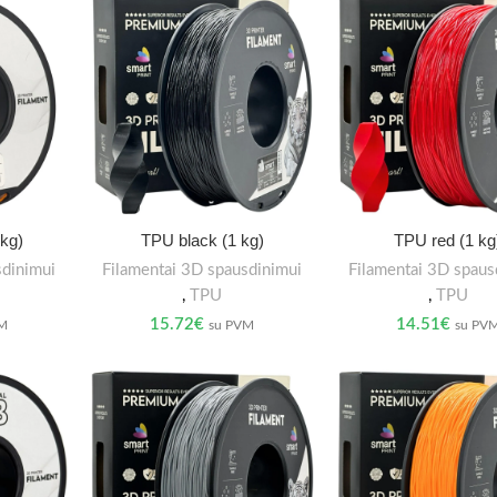
kg)
TPU black (1 kg)
TPU red (1 kg
sdinimui
Filamentai 3D spausdinimui
Filamentai 3D spaus
,
TPU
,
TPU
15.72
€
14.51
€
VM
su PVM
su PV