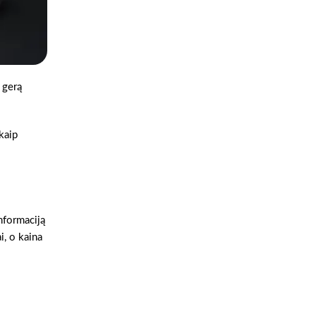
 gerą
 kaip
nformaciją
i, o kaina