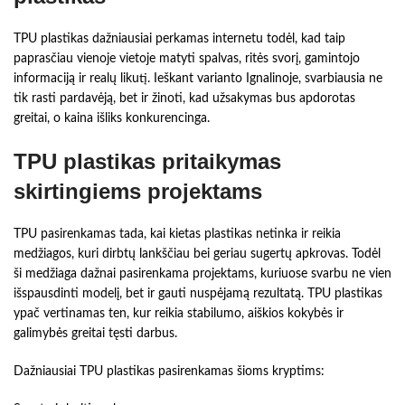
TPU plastikas dažniausiai perkamas internetu todėl, kad taip
paprasčiau vienoje vietoje matyti spalvas, ritės svorį, gamintojo
informaciją ir realų likutį. Ieškant varianto Ignalinoje, svarbiausia ne
tik rasti pardavėją, bet ir žinoti, kad užsakymas bus apdorotas
greitai, o kaina išliks konkurencinga.
TPU plastikas pritaikymas
skirtingiems projektams
TPU pasirenkamas tada, kai kietas plastikas netinka ir reikia
medžiagos, kuri dirbtų lankščiau bei geriau sugertų apkrovas. Todėl
ši medžiaga dažnai pasirenkama projektams, kuriuose svarbu ne vien
išspausdinti modelį, bet ir gauti nuspėjamą rezultatą. TPU plastikas
ypač vertinamas ten, kur reikia stabilumo, aiškios kokybės ir
galimybės greitai tęsti darbus.
Dažniausiai TPU plastikas pasirenkamas šioms kryptims: