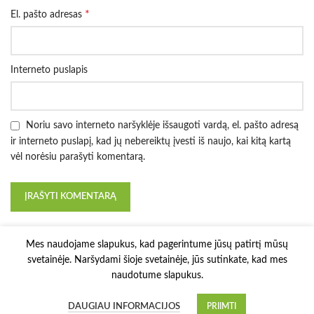
*
El. pašto adresas
Interneto puslapis
Noriu savo interneto naršyklėje išsaugoti vardą, el. pašto adresą
ir interneto puslapį, kad jų nebereiktų įvesti iš naujo, kai kitą kartą
vėl norėsiu parašyti komentarą.
Mes naudojame slapukus, kad pagerintume jūsų patirtį mūsų
svetainėje. Naršydami šioje svetainėje, jūs sutinkate, kad mes
naudotume slapukus.
3D Printy
2022 Solution:
E-project.LT
.
DAUGIAU INFORMACIJOS
PRIIMTI