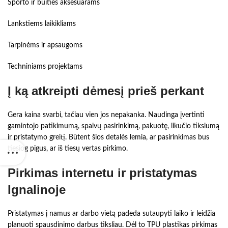
Sporto ir buities aksesuarams
Lankstiems laikikliams
Tarpinėms ir apsaugoms
Techniniams projektams
Į ką atkreipti dėmesį prieš perkant
Gera kaina svarbi, tačiau vien jos nepakanka. Naudinga įvertinti
gamintojo patikimumą, spalvų pasirinkimą, pakuotę, likučio tikslumą
ir pristatymo greitį. Būtent šios detalės lemia, ar pasirinkimas bus
tiesiog pigus, ar iš tiesų vertas pirkimo.
Pirkimas internetu ir pristatymas
Ignalinoje
Pristatymas į namus ar darbo vietą padeda sutaupyti laiko ir leidžia
planuoti spausdinimo darbus tiksliau. Dėl to TPU plastikas pirkimas