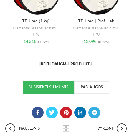
TPU red (1 kg)
TPU red | Prof. Lab
Filamentai 3D spausdinimui
,
Filamentai 3D spausdinimui
,
TPU
TPU
14.51
€
12.09
€
su PVM
su PVM
ĮKELTI DAUGIAU PRODUKTŲ
SUSISIEKTI SU MUMIS
PASLAUGOS
NAUJESNIS
VYRESNI