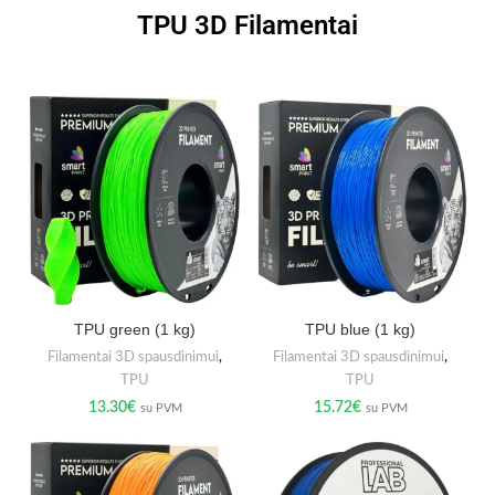
TPU 3D Filamentai
TPU green (1 kg)
TPU blue (1 kg)
Filamentai 3D spausdinimui
,
Filamentai 3D spausdinimui
,
TPU
TPU
13.30
€
15.72
€
su PVM
su PVM