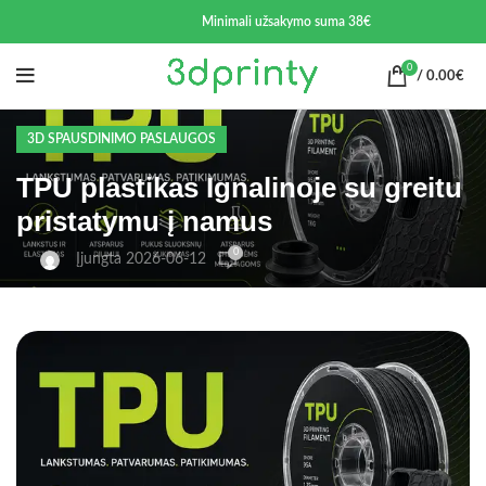
Minimali užsakymo suma 38€
0
/
0.00
€
3D SPAUSDINIMO PASLAUGOS
TPU plastikas Ignalinoje su greitu
pristatymu į namus
0
Įjungta 2026-06-12