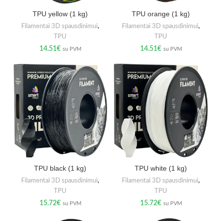
TPU yellow (1 kg)
TPU orange (1 kg)
Filamentai 3D spausdinimui
,
Filamentai 3D spausdinimui
,
TPU
TPU
14.51
€
14.51
€
su PVM
su PVM
TPU black (1 kg)
TPU white (1 kg)
Filamentai 3D spausdinimui
,
Filamentai 3D spausdinimui
,
TPU
TPU
15.72
€
15.72
€
su PVM
su PVM