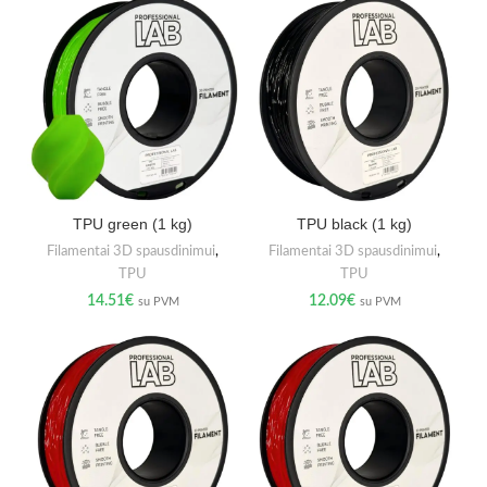
TPU green (1 kg)
TPU black (1 kg)
Filamentai 3D spausdinimui
,
Filamentai 3D spausdinimui
,
TPU
TPU
14.51
€
12.09
€
su PVM
su PVM