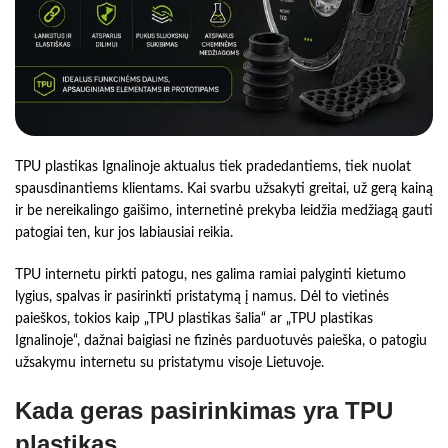
TPU plastikas Ignalinoje aktualus tiek pradedantiems, tiek nuolat
spausdinantiems klientams. Kai svarbu užsakyti greitai, už gerą kainą
ir be nereikalingo gaišimo, internetinė prekyba leidžia medžiagą gauti
patogiai ten, kur jos labiausiai reikia.
TPU internetu pirkti patogu, nes galima ramiai palyginti kietumo
lygius, spalvas ir pasirinkti pristatymą į namus. Dėl to vietinės
paieškos, tokios kaip „TPU plastikas šalia“ ar „TPU plastikas
Ignalinoje“, dažnai baigiasi ne fizinės parduotuvės paieška, o patogiu
užsakymu internetu su pristatymu visoje Lietuvoje.
Kada geras pasirinkimas yra TPU
plastikas