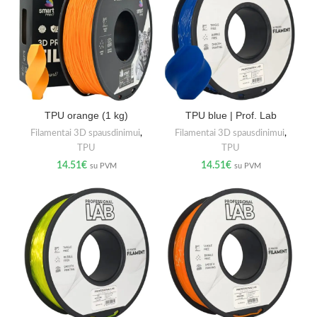
TPU orange (1 kg)
TPU blue | Prof. Lab
Filamentai 3D spausdinimui
,
Filamentai 3D spausdinimui
,
TPU
TPU
14.51
€
14.51
€
su PVM
su PVM