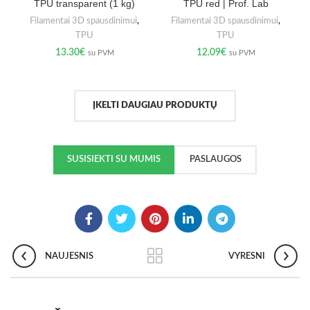
TPU transparent (1 kg)
TPU red | Prof. Lab
Filamentai 3D spausdinimui
,
Filamentai 3D spausdinimui
,
TPU
TPU
13.30
€
12.09
€
su PVM
su PVM
ĮKELTI DAUGIAU PRODUKTŲ
SUSISIEKTI SU MUMIS
PASLAUGOS
NAUJESNIS
VYRESNI