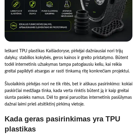
Ieškant TPU plastikas Kaišiadoryse, pirkėjai dažniausiai nori trijų
dalykų: stabilios kokybės, geros kainos ir greito pristatymo. Būtent
todėl internetinis užsakymas tampa patogiausiu keliu, kai reikia
greitai papildyti atsargas ar rasti tinkamą ritę konkrečiam projektui.
Šiuolaikinis pirkėjas nori ne tik ritės, bet ir aiškaus pasirinkimo: kokiai
paskirčiai medžiaga tinka, kada verta rinktis būtent ją ir kaip greitai
siunta pasieks namus. Dėl to gerai paruoštas internetinis pasiūlymas
dažnai laimi prieš atsitiktinį pirkimą vietoje.
Kada geras pasirinkimas yra TPU
plastikas