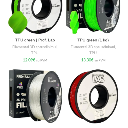
TPU green | Prof. Lab
TPU green (1 kg)
Filamentai 3D spausdinimui
,
Filamentai 3D spausdinimui
,
TPU
TPU
12.09
€
13.30
€
su PVM
su PVM