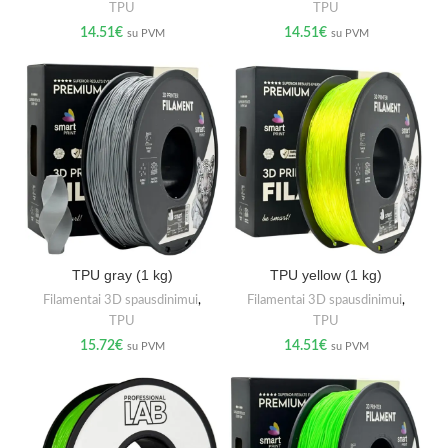
TPU
TPU
14.51
€
14.51
€
su PVM
su PVM
TPU gray (1 kg)
TPU yellow (1 kg)
Filamentai 3D spausdinimui
,
Filamentai 3D spausdinimui
,
TPU
TPU
15.72
€
14.51
€
su PVM
su PVM