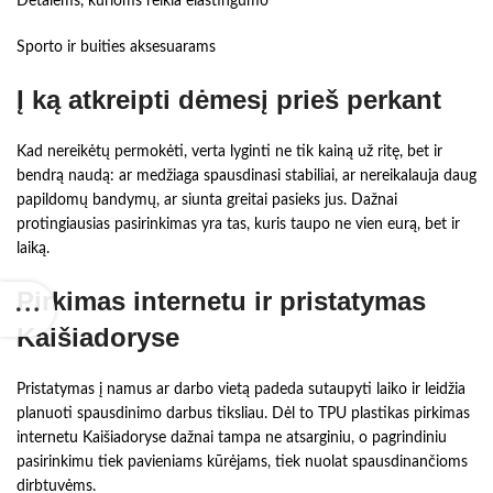
Detalėms, kurioms reikia elastingumo
Sporto ir buities aksesuarams
Į ką atkreipti dėmesį prieš perkant
Kad nereikėtų permokėti, verta lyginti ne tik kainą už ritę, bet ir
bendrą naudą: ar medžiaga spausdinasi stabiliai, ar nereikalauja daug
papildomų bandymų, ar siunta greitai pasieks jus. Dažnai
protingiausias pasirinkimas yra tas, kuris taupo ne vien eurą, bet ir
laiką.
Pirkimas internetu ir pristatymas
Kaišiadoryse
Pristatymas į namus ar darbo vietą padeda sutaupyti laiko ir leidžia
planuoti spausdinimo darbus tiksliau. Dėl to TPU plastikas pirkimas
internetu Kaišiadoryse dažnai tampa ne atsarginiu, o pagrindiniu
pasirinkimu tiek pavieniams kūrėjams, tiek nuolat spausdinančioms
dirbtuvėms.