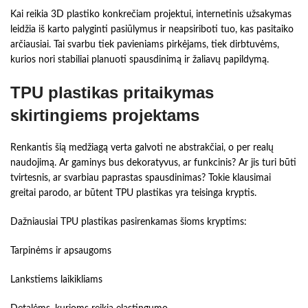
Kai reikia 3D plastiko konkrečiam projektui, internetinis užsakymas
leidžia iš karto palyginti pasiūlymus ir neapsiriboti tuo, kas pasitaiko
arčiausiai. Tai svarbu tiek pavieniams pirkėjams, tiek dirbtuvėms,
kurios nori stabiliai planuoti spausdinimą ir žaliavų papildymą.
TPU plastikas pritaikymas
skirtingiems projektams
Renkantis šią medžiagą verta galvoti ne abstrakčiai, o per realų
naudojimą. Ar gaminys bus dekoratyvus, ar funkcinis? Ar jis turi būti
tvirtesnis, ar svarbiau paprastas spausdinimas? Tokie klausimai
greitai parodo, ar būtent TPU plastikas yra teisinga kryptis.
Dažniausiai TPU plastikas pasirenkamas šioms kryptims:
Tarpinėms ir apsaugoms
Lankstiems laikikliams