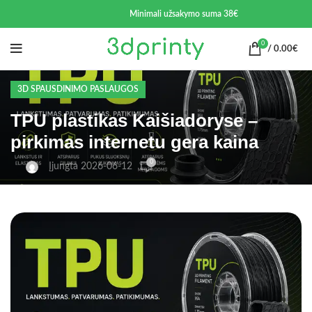
Minimali užsakymo suma 38€
0
/
0.00
€
3D SPAUSDINIMO PASLAUGOS
TPU plastikas Kaišiadoryse –
pirkimas internetu gera kaina
0
Įjungta 2026-06-12