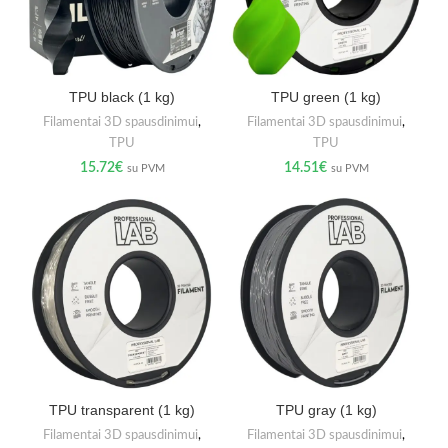
TPU black (1 kg)
TPU green (1 kg)
Filamentai 3D spausdinimui
,
Filamentai 3D spausdinimui
,
TPU
TPU
15.72
€
14.51
€
su PVM
su PVM
TPU transparent (1 kg)
TPU gray (1 kg)
Filamentai 3D spausdinimui
,
Filamentai 3D spausdinimui
,