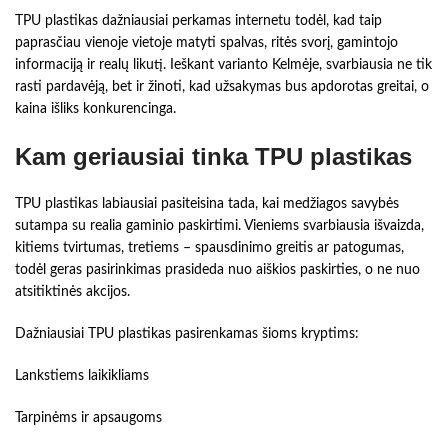
TPU plastikas dažniausiai perkamas internetu todėl, kad taip
paprasčiau vienoje vietoje matyti spalvas, ritės svorį, gamintojo
informaciją ir realų likutį. Ieškant varianto Kelmėje, svarbiausia ne tik
rasti pardavėją, bet ir žinoti, kad užsakymas bus apdorotas greitai, o
kaina išliks konkurencinga.
Kam geriausiai tinka TPU plastikas
TPU plastikas labiausiai pasiteisina tada, kai medžiagos savybės
sutampa su realia gaminio paskirtimi. Vieniems svarbiausia išvaizda,
kitiems tvirtumas, tretiems – spausdinimo greitis ar patogumas,
todėl geras pasirinkimas prasideda nuo aiškios paskirties, o ne nuo
atsitiktinės akcijos.
Dažniausiai TPU plastikas pasirenkamas šioms kryptims:
Lankstiems laikikliams
Tarpinėms ir apsaugoms