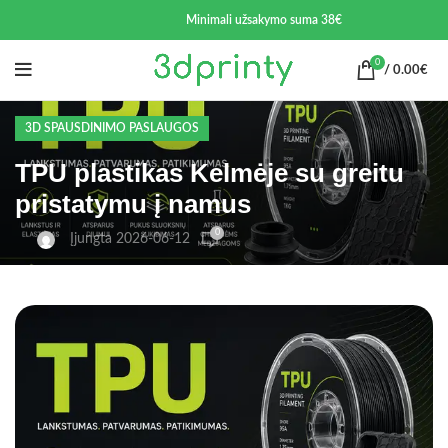
Minimali užsakymo suma 38€
0
/
0.00
€
3D SPAUSDINIMO PASLAUGOS
TPU plastikas Kelmėje su greitu
pristatymu į namus
0
Įjungta 2026-06-12