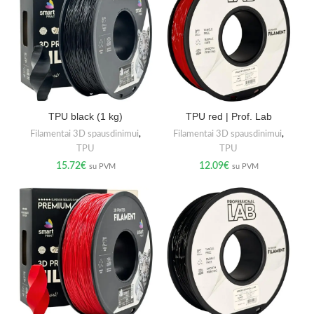
TPU black (1 kg)
TPU red | Prof. Lab
Filamentai 3D spausdinimui
,
Filamentai 3D spausdinimui
,
TPU
TPU
15.72
€
12.09
€
su PVM
su PVM