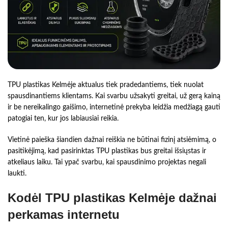
TPU plastikas Kelmėje aktualus tiek pradedantiems, tiek nuolat
spausdinantiems klientams. Kai svarbu užsakyti greitai, už gerą kainą
ir be nereikalingo gaišimo, internetinė prekyba leidžia medžiagą gauti
patogiai ten, kur jos labiausiai reikia.
Vietinė paieška šiandien dažnai reiškia ne būtinai fizinį atsiėmimą, o
pasitikėjimą, kad pasirinktas TPU plastikas bus greitai išsiųstas ir
atkeliaus laiku. Tai ypač svarbu, kai spausdinimo projektas negali
laukti.
Kodėl TPU plastikas Kelmėje dažnai
perkamas internetu