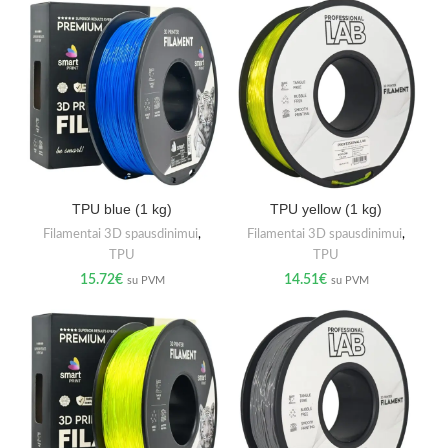
TPU blue (1 kg)
TPU yellow (1 kg)
Filamentai 3D spausdinimui
,
Filamentai 3D spausdinimui
,
TPU
TPU
15.72
€
14.51
€
su PVM
su PVM