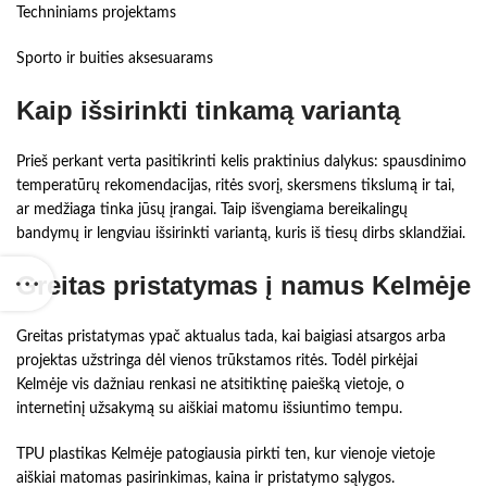
Techniniams projektams
Sporto ir buities aksesuarams
Kaip išsirinkti tinkamą variantą
Prieš perkant verta pasitikrinti kelis praktinius dalykus: spausdinimo
temperatūrų rekomendacijas, ritės svorį, skersmens tikslumą ir tai,
ar medžiaga tinka jūsų įrangai. Taip išvengiama bereikalingų
bandymų ir lengviau išsirinkti variantą, kuris iš tiesų dirbs sklandžiai.
Greitas pristatymas į namus Kelmėje
Greitas pristatymas ypač aktualus tada, kai baigiasi atsargos arba
projektas užstringa dėl vienos trūkstamos ritės. Todėl pirkėjai
Kelmėje vis dažniau renkasi ne atsitiktinę paiešką vietoje, o
internetinį užsakymą su aiškiai matomu išsiuntimo tempu.
TPU plastikas Kelmėje patogiausia pirkti ten, kur vienoje vietoje
aiškiai matomas pasirinkimas, kaina ir pristatymo sąlygos.