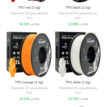
TPU red (1 kg)
TPU black (1 kg)
Filamentai 3D spausdinimui
,
Filamentai 3D spausdinimui
,
TPU
TPU
14.51
€
12.09
€
su PVM
su PVM
TPU orange (1 kg)
TPU white (1 kg)
Filamentai 3D spausdinimui
,
Filamentai 3D spausdinimui
,
TPU
TPU
14.51
€
15.72
€
su PVM
su PVM