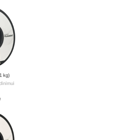
1 kg)
dinimui
M