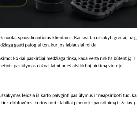
k nuolat spausdinantiems klientams. Kai svarbu užsakyti greitai, už g
žiagą gauti patogiai ten, kur jos labiausiai reikia.
inkimo: kokiai paskirčiai medžiaga tinka, kada verta rinktis būtent ją ir
etinis pasiūlymas dažnai laimi prieš atsitiktinį pirkimą vietoje.
užsakymas leidžia iš karto palyginti pasiūlymus ir neapsiriboti tuo, ka
 tiek dirbtuvėms, kurios nori stabiliai planuoti spausdinimą ir žaliavų