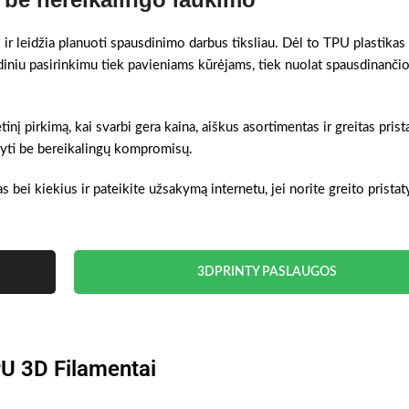
 ir leidžia planuoti spausdinimo darbus tiksliau. Dėl to TPU plastikas
ndiniu pasirinkimu tiek pavieniams kūrėjams, tiek nuolat spausdinanč
tinį pirkimą, kai svarbi gera kaina, aiškus asortimentas ir greitas pris
akyti be bereikalingų kompromisų.
s bei kiekius ir pateikite užsakymą internetu, jei norite greito prista
3DPRINTY PASLAUGOS
U 3D Filamentai