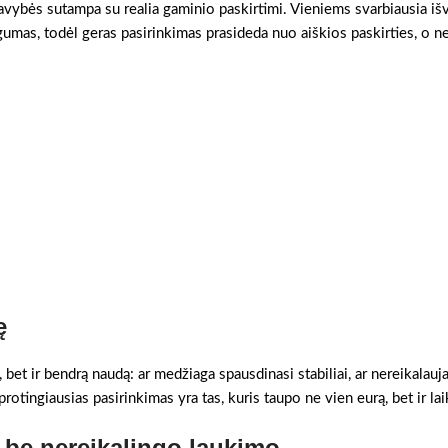
savybės sutampa su realia gaminio paskirtimi. Vieniems svarbiausia išv
gumas, todėl geras pasirinkimas prasideda nuo aiškios paskirties, o n
ę
, bet ir bendrą naudą: ar medžiaga spausdinasi stabiliai, ar nereikalauj
otingiausias pasirinkimas yra tas, kuris taupo ne vien eurą, bet ir lai
 be nereikalingo laukimo