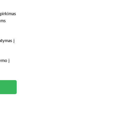
 pirkimas
ioms
tatymas į
tymo į