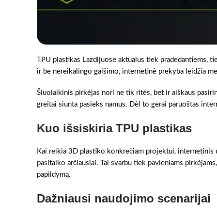
TPU plastikas Lazdijuose aktualus tiek pradedantiems, tie
ir be nereikalingo gaišimo, internetinė prekyba leidžia med
Šiuolaikinis pirkėjas nori ne tik ritės, bet ir aiškaus pasir
greitai siunta pasieks namus. Dėl to gerai paruoštas intern
Kuo išsiskiria TPU plastikas
Kai reikia 3D plastiko konkrečiam projektui, internetinis 
pasitaiko arčiausiai. Tai svarbu tiek pavieniams pirkėjams,
papildymą.
Dažniausi naudojimo scenarijai