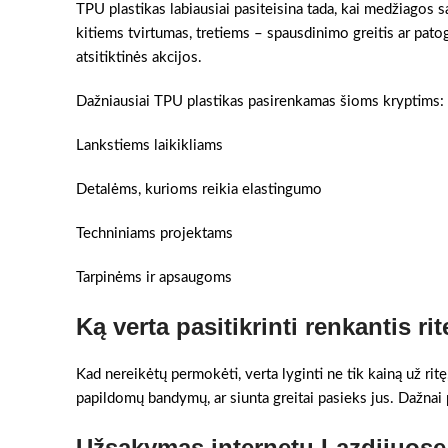
TPU plastikas labiausiai pasiteisina tada, kai medžiagos 
kitiems tvirtumas, tretiems – spausdinimo greitis ar pato
atsitiktinės akcijos.
Dažniausiai TPU plastikas pasirenkamas šioms kryptims:
Lankstiems laikikliams
Detalėms, kurioms reikia elastingumo
Techniniams projektams
Tarpinėms ir apsaugoms
Ką verta pasitikrinti renkantis rit
Kad nereikėtų permokėti, verta lyginti ne tik kainą už ritę
papildomų bandymų, ar siunta greitai pasieks jus. Dažnai pr
Užsakymas internetu Lazdijuose