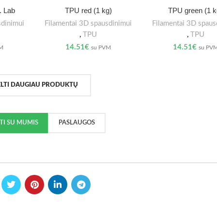
. Lab
TPU red (1 kg)
TPU green (1 k
sdinimui
Filamentai 3D spausdinimui
Filamentai 3D spaus
,
TPU
,
TPU
14.51
€
14.51
€
VM
su PVM
su PV
ELTI DAUGIAU PRODUKTŲ
KTI SU MUMIS
PASLAUGOS