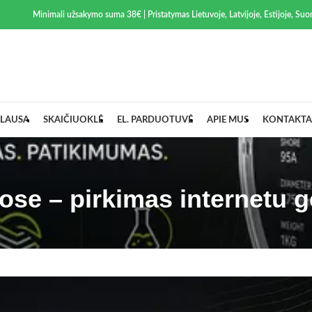
Minimali užsakymo suma 38€ | Pristatymas Lietuvoje, Latvijoje, Estijoje, Suom
LAUSA
SKAIČIUOKLĖ
EL. PARDUOTUVĖ
APIE MUS
KONTAKTA
ose – pirkimas internetu g