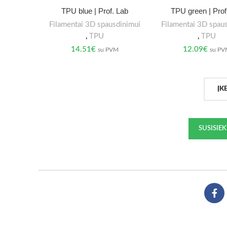
TPU blue | Prof. Lab
TPU green | Prof
Filamentai 3D spausdinimui
Filamentai 3D spau
,
TPU
,
TPU
14.51
€
12.09
€
su PVM
su P
ĮK
SUSISIE