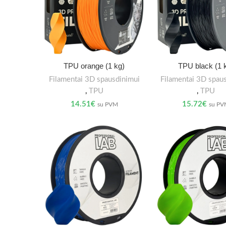
TPU orange (1 kg)
TPU black (1 
Filamentai 3D spausdinimui
Filamentai 3D spau
,
TPU
,
TPU
14.51
€
15.72
€
su PVM
su P