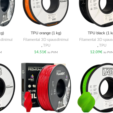
kg)
TPU orange (1 kg)
TPU black (1 k
sdinimui
Filamentai 3D spausdinimui
Filamentai 3D spaus
,
TPU
,
TPU
14.51
€
12.09
€
VM
su PVM
su PV