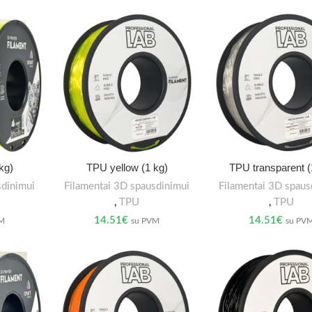
kg)
TPU yellow (1 kg)
TPU transparent (
sdinimui
Filamentai 3D spausdinimui
Filamentai 3D spaus
,
TPU
,
TPU
14.51
€
14.51
€
VM
su PVM
su PV