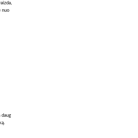
aizda,
e nuo
a daug
ką.