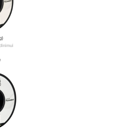
g)
dinimui
M