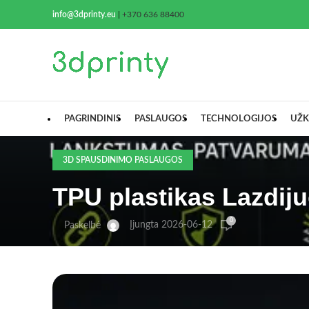
info@3dprinty.eu
|
+370 636 88400
PAGRINDINIS
PASLAUGOS
TECHNOLOGIJOS
UŽK
3D SPAUSDINIMO PASLAUGOS
TPU plastikas Lazdiju
0
Įjungta 2026-06-12
Paskelbė