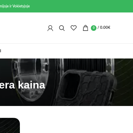
ijoje ir Vokietyjoje
/
0.00
€
0
I
era kaina