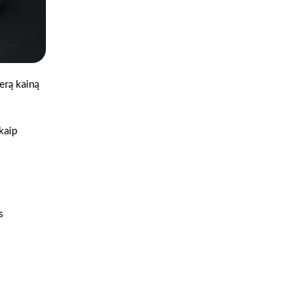
erą kainą
 kaip
s