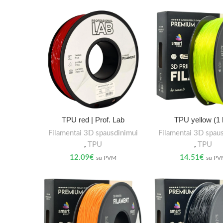
TPU red | Prof. Lab
TPU yellow (1 
Filamentai 3D spausdinimui
Filamentai 3D spau
,
TPU
,
TPU
12.09
€
14.51
€
su PVM
su P