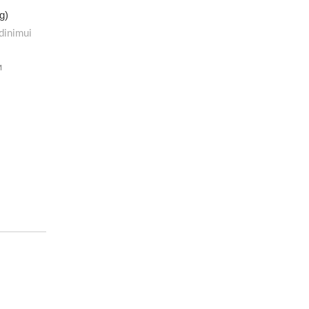
g)
dinimui
M