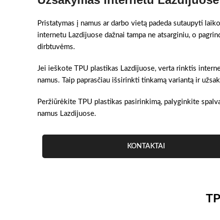
Pristatymas į namus ar darbo vietą padeda sutaupyti laiko
internetu Lazdijuose dažnai tampa ne atsarginiu, o pagri
dirbtuvėms.
Jei ieškote TPU plastikas Lazdijuose, verta rinktis interne
namus. Taip paprasčiau išsirinkti tinkamą variantą ir užs
Peržiūrėkite TPU plastikas pasirinkimą, palyginkite spalva
namus Lazdijuose.
KONTAKTAI
TP