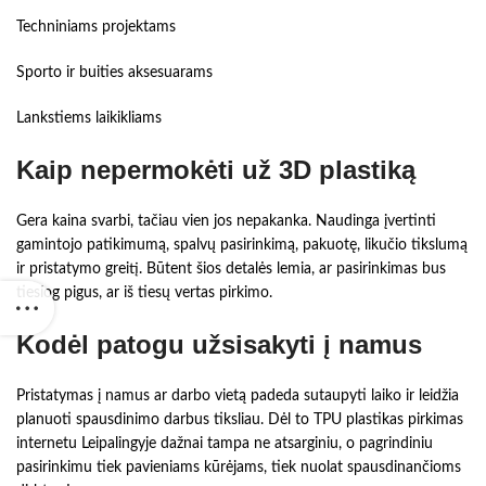
Techniniams projektams
Sporto ir buities aksesuarams
Lankstiems laikikliams
Kaip nepermokėti už 3D plastiką
Gera kaina svarbi, tačiau vien jos nepakanka. Naudinga įvertinti
gamintojo patikimumą, spalvų pasirinkimą, pakuotę, likučio tikslumą
ir pristatymo greitį. Būtent šios detalės lemia, ar pasirinkimas bus
tiesiog pigus, ar iš tiesų vertas pirkimo.
Kodėl patogu užsisakyti į namus
Pristatymas į namus ar darbo vietą padeda sutaupyti laiko ir leidžia
planuoti spausdinimo darbus tiksliau. Dėl to TPU plastikas pirkimas
internetu Leipalingyje dažnai tampa ne atsarginiu, o pagrindiniu
pasirinkimu tiek pavieniams kūrėjams, tiek nuolat spausdinančioms