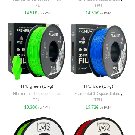
TPU
TPU
14.51
€
14.51
€
su PVM
su PVM
TPU green (1 kg)
TPU blue (1 kg)
Filamentai 3D spausdinimui
,
Filamentai 3D spausdinimui
,
TPU
TPU
13.30
€
15.72
€
su PVM
su PVM