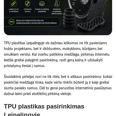
TPU plastikas Leipalingyje vis dažniau ieškomas ne tik pavieniams
hobio projektams, bet ir dirbtuvėms, mokykloms, kūrėjams bei
smulkiam verslui. Kai svarbu patikima medžiaga, pirkimas internetu
leidžia greitai palyginti pasirinkimą, rasti gerą kainą ir užsisakyti
pristatymą tiesiai į namus.
Šiuolaikinis pirkėjas nori ne tik ritės, bet ir aiškaus pasirinkimo: kokiai
paskirčiai medžiaga tinka, kada verta rinktis būtent ją ir kaip greitai
siunta pasieks namus. Dėl to gerai paruoštas internetinis pasiūlymas
dažnai laimi prieš atsitiktinį pirkimą vietoje.
TPU plastikas pasirinkimas
Leipalingyje