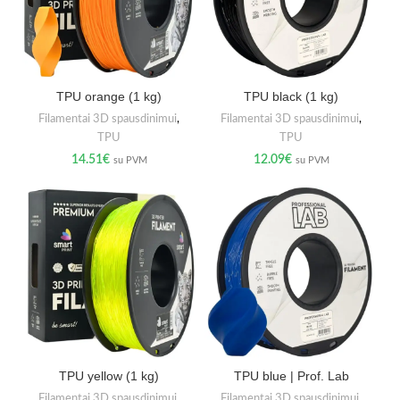
TPU orange (1 kg)
TPU black (1 kg)
Filamentai 3D spausdinimui
,
Filamentai 3D spausdinimui
,
TPU
TPU
14.51
€
12.09
€
su PVM
su PVM
TPU yellow (1 kg)
TPU blue | Prof. Lab
Filamentai 3D spausdinimui
,
Filamentai 3D spausdinimui
,