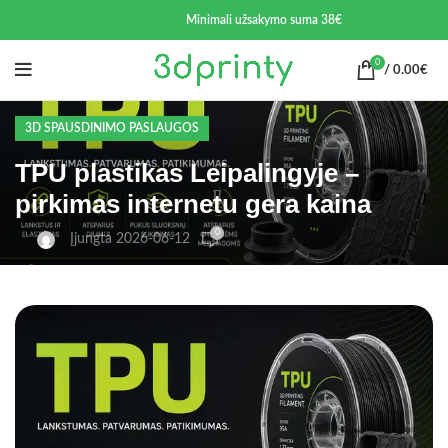
Minimali užsakymo suma 38€
0
/
0.00
€
3D SPAUSDINIMO PASLAUGOS
TPU plastikas Leipalingyje –
pirkimas internetu gera kaina
0
Įjungta 2026-06-12