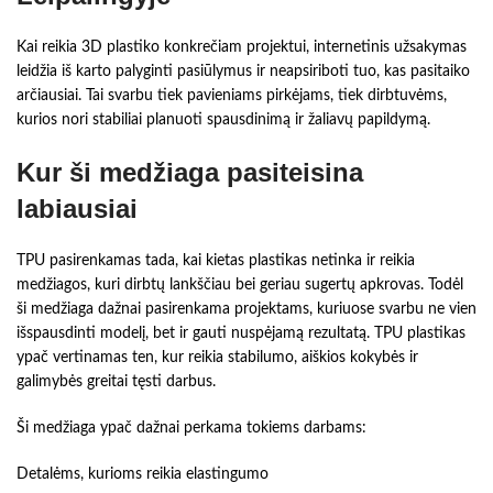
Kai reikia 3D plastiko konkrečiam projektui, internetinis užsakymas
leidžia iš karto palyginti pasiūlymus ir neapsiriboti tuo, kas pasitaiko
arčiausiai. Tai svarbu tiek pavieniams pirkėjams, tiek dirbtuvėms,
kurios nori stabiliai planuoti spausdinimą ir žaliavų papildymą.
Kur ši medžiaga pasiteisina
labiausiai
TPU pasirenkamas tada, kai kietas plastikas netinka ir reikia
medžiagos, kuri dirbtų lankščiau bei geriau sugertų apkrovas. Todėl
ši medžiaga dažnai pasirenkama projektams, kuriuose svarbu ne vien
išspausdinti modelį, bet ir gauti nuspėjamą rezultatą. TPU plastikas
ypač vertinamas ten, kur reikia stabilumo, aiškios kokybės ir
galimybės greitai tęsti darbus.
Ši medžiaga ypač dažnai perkama tokiems darbams:
Detalėms, kurioms reikia elastingumo