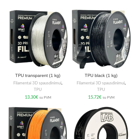
TPU transparent (1 kg)
TPU black (1 kg)
Filamentai 3D spausdinimui
,
Filamentai 3D spausdinimui
,
TPU
TPU
13.30
€
15.72
€
su PVM
su PVM