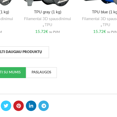
(1 kg)
TPU gray (1 kg)
TPU blue (1 k
sdinimui
Filamentai 3D spausdinimui
Filamentai 3D spaus
,
TPU
,
TPU
15.72
€
15.72
€
VM
su PVM
su PV
ELTI DAUGIAU PRODUKTŲ
KTI SU MUMIS
PASLAUGOS