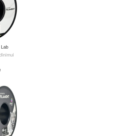
 Lab
dinimui
M