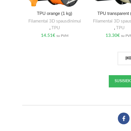
TPU orange (1 kg)
TPU transparent 
Filamentai 3D spausdinimui
Filamentai 3D spau
,
TPU
,
TPU
14.51
€
13.30
€
su PVM
su P
ĮK
SUSISIE