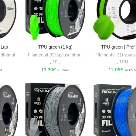
. Lab
TPU green (1 kg)
TPU green | Prof.
sdinimui
Filamentai 3D spausdinimui
Filamentai 3D spaus
,
TPU
,
TPU
13.30
€
12.09
€
VM
su PVM
su PV