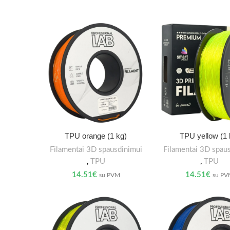
TPU orange (1 kg)
TPU yellow (1 
Filamentai 3D spausdinimui
Filamentai 3D spau
,
TPU
,
TPU
14.51
€
14.51
€
su PVM
su P