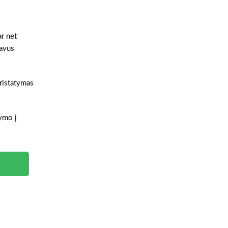
ar net
gavus
pristatymas
tymo į