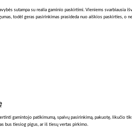
savybės sutampa su realia gaminio paskirtimi. Vieniems svarbiausia išv
gumas, todėl geras pasirinkimas prasideda nuo aiškios paskirties, o n
ę
ertinti gamintojo patikimumą, spalvų pasirinkimą, pakuotę, likučio tik
as bus tiesiog pigus, ar iš tiesų vertas pirkimo.