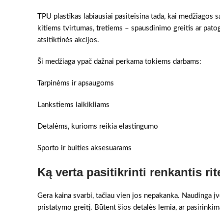
TPU plastikas labiausiai pasiteisina tada, kai medžiagos 
kitiems tvirtumas, tretiems – spausdinimo greitis ar pato
atsitiktinės akcijos.
Ši medžiaga ypač dažnai perkama tokiems darbams:
Tarpinėms ir apsaugoms
Lankstiems laikikliams
Detalėms, kurioms reikia elastingumo
Sporto ir buities aksesuarams
Ką verta pasitikrinti renkantis rit
Gera kaina svarbi, tačiau vien jos nepakanka. Naudinga įv
pristatymo greitį. Būtent šios detalės lemia, ar pasirinkim