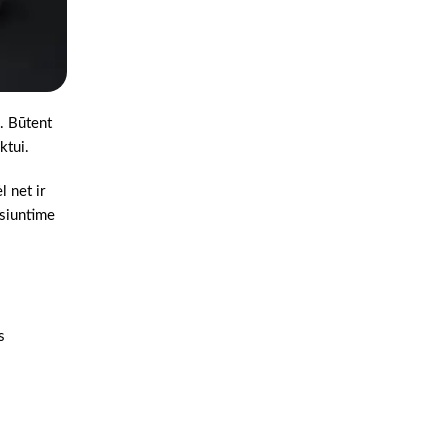
o. Būtent
ktui.
l net ir
šsiuntime
s