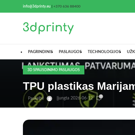
info@3dprinty.eu
|
+370 636 88400
PAGRINDINIS
PASLAUGOS
TECHNOLOGIJOS
UŽK
3D SPAUSDINIMO PASLAUGOS
TPU plastikas Marijam
0
Įjungta 2026-06-12
Paskelbė