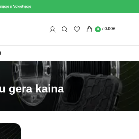
ijoje ir Vokietyjoje
/
0.00
€
0
I
u gera kaina