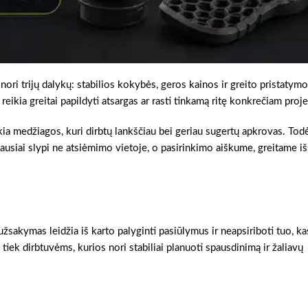
nori trijų dalykų: stabilios kokybės, geros kainos ir greito pristatym
eikia greitai papildyti atsargas ar rasti tinkamą ritę konkrečiam proje
kia medžiagos, kuri dirbtų lankščiau bei geriau sugertų apkrovas. Todė
usiai slypi ne atsiėmimo vietoje, o pasirinkimo aiškume, greitame i
užsakymas leidžia iš karto palyginti pasiūlymus ir neapsiriboti tuo, ka
 tiek dirbtuvėms, kurios nori stabiliai planuoti spausdinimą ir žaliavų