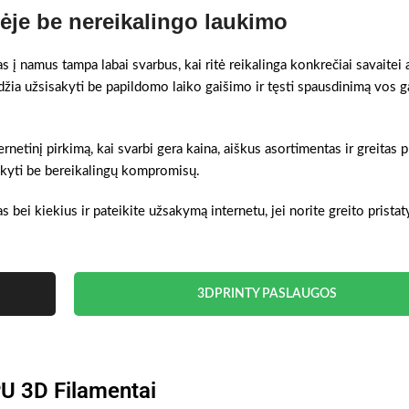
ėje be nereikalingo laukimo
į namus tampa labai svarbus, kai ritė reikalinga konkrečiai savaitei 
džia užsisakyti be papildomo laiko gaišimo ir tęsti spausdinimą vos 
rnetinį pirkimą, kai svarbi gera kaina, aiškus asortimentas ir greitas 
žsakyti be bereikalingų kompromisų.
s bei kiekius ir pateikite užsakymą internetu, jei norite greito prista
3DPRINTY PASLAUGOS
U 3D Filamentai