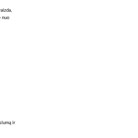
aizda,
e nuo
slumą ir