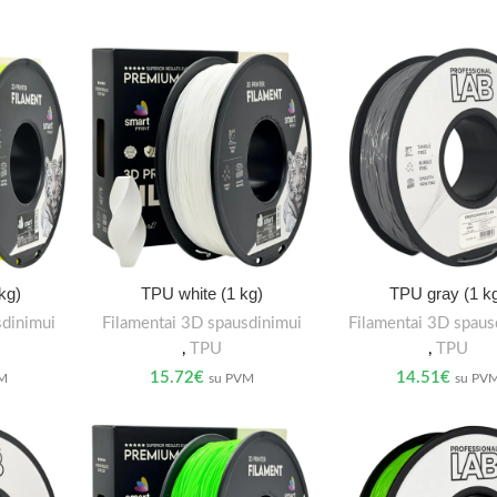
kg)
TPU white (1 kg)
TPU gray (1 k
sdinimui
Filamentai 3D spausdinimui
Filamentai 3D spaus
,
TPU
,
TPU
15.72
€
14.51
€
VM
su PVM
su PV