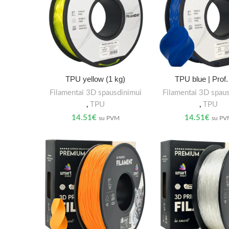
TPU yellow (1 kg)
TPU blue | Prof
Filamentai 3D spausdinimui
Filamentai 3D spau
,
TPU
,
TPU
14.51
€
14.51
€
su PVM
su P