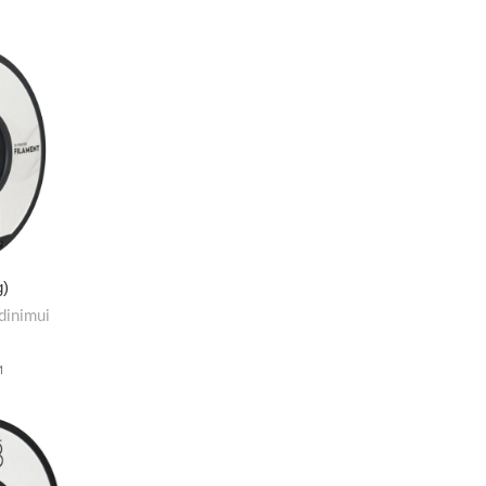
g)
dinimui
M