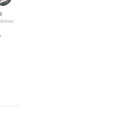
g)
dinimui
M