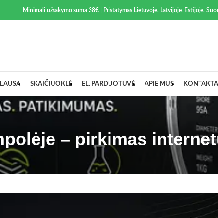
Minimali užsakymo suma 38€ | Pristatymas Lietuvoje, Latvijoje, Estijoje, Suom
LAUSA
SKAIČIUOKLĖ
EL. PARDUOTUVĖ
APIE MUS
KONTAKTA
polėje – pirkimas internet