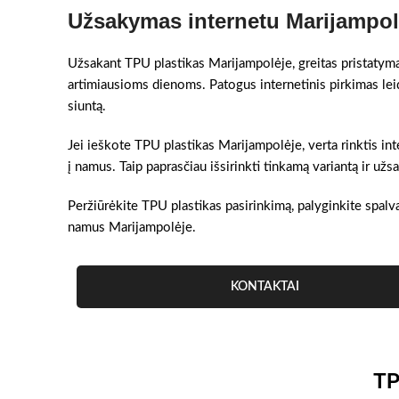
Užsakymas internetu Marijampol
Užsakant TPU plastikas Marijampolėje, greitas pristatymas 
artimiausioms dienoms. Patogus internetinis pirkimas lei
siuntą.
Jei ieškote TPU plastikas Marijampolėje, verta rinktis inte
į namus. Taip paprasčiau išsirinkti tinkamą variantą ir u
Peržiūrėkite TPU plastikas pasirinkimą, palyginkite spalva
namus Marijampolėje.
KONTAKTAI
TP