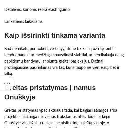
Detalėms, kurioms reikia elastingumo
Lankstiems laikikliams
Kaip išsirinkti tinkamą variantą
Kad nereikėtų permokėti, verta lyginti ne tik kainą už ritę, bet ir
bendrą naudą: ar medžiaga spausdinasi stabiliai, ar nereikalauja daug
papildomų bandymų, ar siunta greitai pasieks jus. Dažnai
protingiausias pasirinkimas yra tas, kuris taupo ne vien eurą, bet ir
laiką.
Greitas pristatymas į namus
Onuškyje
Greitas pristatymas ypač aktualus tada, kai baigiasi atsargos arba
projektas užstringa dėl vienos trūkstamos ritės. Todėl pirkėjai
Onuškyje vis dažniau renkasi ne atsitiktinę paiešką vietoje, o