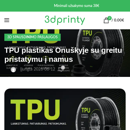
Minimali užsakymo suma 38€
0
/
0.00
€
3D SPAUSDINIMO PASLAUGOS
TPU plastikas Onuškyje su greitu
pristatymu į namus
0
Įjungta 2026-06-12