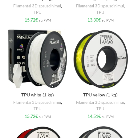
Filamentai 3D spausdinimui
,
Filamentai 3D spausdinimui
,
TPU
TPU
15.72
€
13.30
€
su PVM
su PVM
TPU white (1 kg)
TPU yellow (1 kg)
Filamentai 3D spausdinimui
,
Filamentai 3D spausdinimui
,
TPU
TPU
15.72
€
14.51
€
su PVM
su PVM