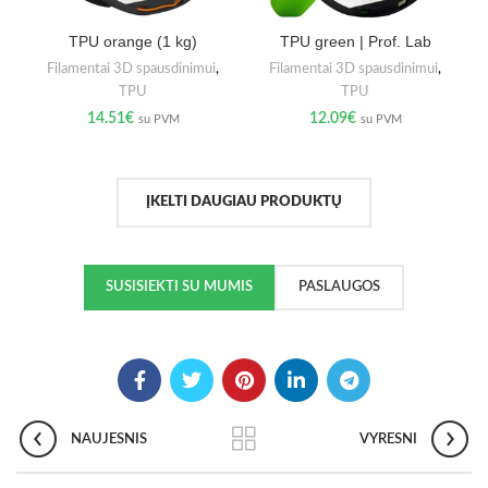
TPU orange (1 kg)
TPU green | Prof. Lab
Filamentai 3D spausdinimui
,
Filamentai 3D spausdinimui
,
TPU
TPU
14.51
€
12.09
€
su PVM
su PVM
ĮKELTI DAUGIAU PRODUKTŲ
SUSISIEKTI SU MUMIS
PASLAUGOS
NAUJESNIS
VYRESNI