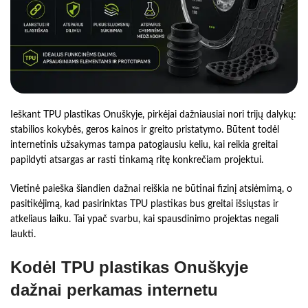
Ieškant TPU plastikas Onuškyje, pirkėjai dažniausiai nori trijų dalykų:
stabilios kokybės, geros kainos ir greito pristatymo. Būtent todėl
internetinis užsakymas tampa patogiausiu keliu, kai reikia greitai
papildyti atsargas ar rasti tinkamą ritę konkrečiam projektui.
Vietinė paieška šiandien dažnai reiškia ne būtinai fizinį atsiėmimą, o
pasitikėjimą, kad pasirinktas TPU plastikas bus greitai išsiųstas ir
atkeliaus laiku. Tai ypač svarbu, kai spausdinimo projektas negali
laukti.
Kodėl TPU plastikas Onuškyje
dažnai perkamas internetu