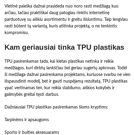
Vietinė paieška dažnai prasideda nuo noro rasti medžiagą kuo
arčiau, tačiau praktiškai daug patogiau rinktis internetinę
parduotuvę su aiškiu asortimentu ir greitu išsiuntimu. Taip lengviau
rasti būtent tą variantą, kuris atitinka projektą, o ne tenkintis
kompromisu.
Kam geriausiai tinka TPU plastikas
TPU pasirenkamas tada, kai kietas plastikas netinka ir reikia
medžiagos, kuri dirbtų lankščiau bei geriau sugertų apkrovas. Todėl
ši medžiaga dažnai pasirenkama projektams, kuriuose svarbu ne vien
išspausdinti modelį, bet ir gauti nuspėjamą rezultatą. TPU plastikas
ypač vertinamas ten, kur reikia stabilumo, aiškios kokybės ir
galimybės greitai tęsti darbus.
Dažniausiai TPU plastikas pasirenkamas šioms kryptims:
Tarpinėms ir apsaugoms
Sporto ir buities aksesuarams