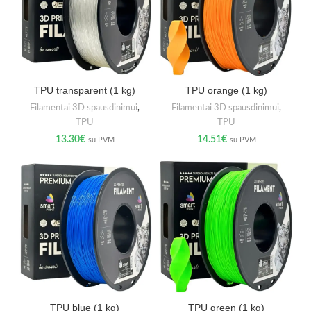
TPU transparent (1 kg)
TPU orange (1 kg)
Filamentai 3D spausdinimui
,
Filamentai 3D spausdinimui
,
TPU
TPU
13.30
€
14.51
€
su PVM
su PVM
TPU blue (1 kg)
TPU green (1 kg)